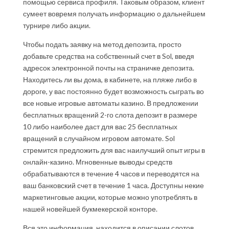
помощью сервиса профиля. Таковым образом, клиент
сумеет вовремя получать информацию о дальнейшем
турнире либо акции.
Чтобы подать заявку на метод депозита, просто
добавьте средства на собственный счет в Sol, введя
адресок электронной почты на страничке депозита.
Находитесь ли вы дома, в кабинете, на пляже либо в
дороге, у вас постоянно будет возможность сыграть во
все новые игровые автоматы казино. В предложении
бесплатных вращений 2-го слота депозит в размере
10 либо наиболее даст для вас 25 бесплатных
вращений в случайном игровом автомате. Sol
стремится предложить для вас наилучший опыт игры в
онлайн-казино. Мгновенные выводы средств
обрабатываются в течение 4 часов и переводятся на
ваш банковский счет в течение 1 часа. Доступны некие
маркетинговые акции, которые можно употреблять в
нашей новейшей букмекерской конторе.
Вся это информация, находится в описании слотов.