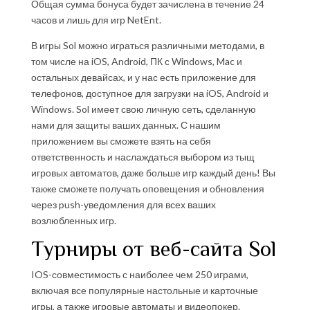
Общая сумма бонуса будет зачислена в течение 24
часов и лишь для игр NetEnt.
В игры Sol можно играться различными методами, в
том числе на iOS, Android, ПК с Windows, Mac и
остальных девайсах, и у нас есть приложение для
телефонов, доступное для загрузки на iOS, Android и
Windows. Sol имеет свою личную сеть, сделанную
нами для защиты ваших данных. С нашим
приложением вы сможете взять на себя
ответственность и наслаждаться выбором из тыщ
игровых автоматов, даже больше игр каждый день! Вы
также сможете получать оповещения и обновления
через push-уведомления для всех ваших
возлюбленных игр.
Турниры от веб-сайта Sol
IOS-совместимость с наиболее чем 250 играми,
включая все популярные настольные и карточные
игры, а также игровые автоматы и видеопокер.