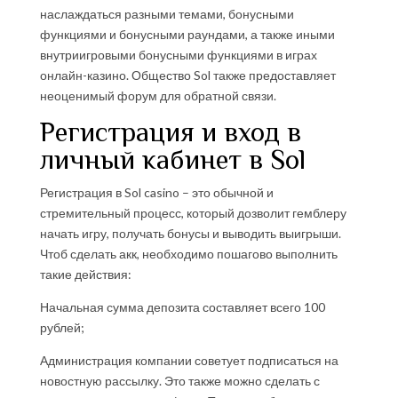
наслаждаться разными темами, бонусными
функциями и бонусными раундами, а также иными
внутриигровыми бонусными функциями в играх
онлайн-казино. Общество Sol также предоставляет
неоценимый форум для обратной связи.
Регистрация и вход в
личный кабинет в Sol
Регистрация в Sol casino – это обычной и
стремительный процесс, который дозволит гемблеру
начать игру, получать бонусы и выводить выигрыши.
Чтоб сделать акк, необходимо пошагово выполнить
такие действия:
Начальная сумма депозита составляет всего 100
рублей;
Администрация компании советует подписаться на
новостную рассылку. Это также можно сделать с