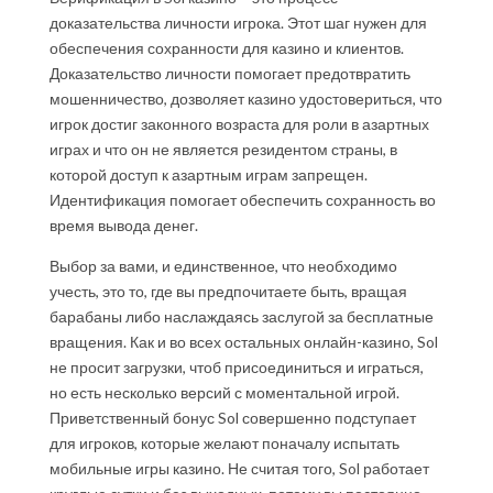
доказательства личности игрока. Этот шаг нужен для
обеспечения сохранности для казино и клиентов.
Доказательство личности помогает предотвратить
мошенничество, дозволяет казино удостовериться, что
игрок достиг законного возраста для роли в азартных
играх и что он не является резидентом страны, в
которой доступ к азартным играм запрещен.
Идентификация помогает обеспечить сохранность во
время вывода денег.
Выбор за вами, и единственное, что необходимо
учесть, это то, где вы предпочитаете быть, вращая
барабаны либо наслаждаясь заслугой за бесплатные
вращения. Как и во всех остальных онлайн-казино, Sol
не просит загрузки, чтоб присоединиться и играться,
но есть несколько версий с моментальной игрой.
Приветственный бонус Sol совершенно подступает
для игроков, которые желают поначалу испытать
мобильные игры казино. Не считая того, Sol работает