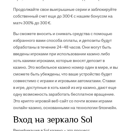
Продолжайте свои выигрышные серии и заблокируйте
собственный счет еще до 300 € с нашим бонусом на
матч 300% до 300 €.
Вы сможете вносить и снимать средства с помощью
избранного вами способа оплаты, и депозиты будут
обработаны в течение 24–48 часов. Они могут быть
введены игроками при использовании казино либо
хоть какими игроками, которые вносят депозит в
казино. Это мобильное казино номер один в мире, и вы
сможете быть убеждены, что ваше устройство будет
совместимо с играми и игровыми автоматами. Ставки
в игре, доступные в хоть какой из игр казино, дают еще
одну возможность заработать бесплатное вращение.
Это крипто-игровой веб-сайт со почти всеми играми
онлайн-казино, основанными на технологии блокчейн.
Вход на зеркало Sol
Верификация в Sol казино – это процесс