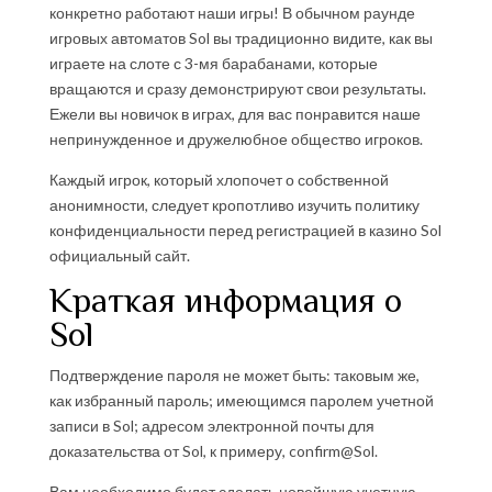
конкретно работают наши игры! В обычном раунде
игровых автоматов Sol вы традиционно видите, как вы
играете на слоте с 3-мя барабанами, которые
вращаются и сразу демонстрируют свои результаты.
Ежели вы новичок в играх, для вас понравится наше
непринужденное и дружелюбное общество игроков.
Каждый игрок, который хлопочет о собственной
анонимности, следует кропотливо изучить политику
конфиденциальности перед регистрацией в казино Sol
официальный сайт.
Краткая информация о
Sol
Подтверждение пароля не может быть: таковым же,
как избранный пароль; имеющимся паролем учетной
записи в Sol; адресом электронной почты для
доказательства от Sol, к примеру, confirm@Sol.
Вам необходимо будет сделать новейшую учетную