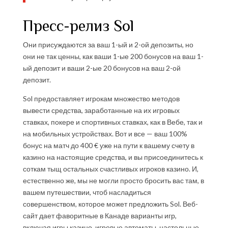
Пресс-релиз Sol
Они присуждаются за ваш 1-ый и 2-ой депозиты, но
они не так ценны, как ваши 1-ые 200 бонусов на ваш 1-
ый депозит и ваши 2-ые 20 бонусов на ваш 2-ой
депозит.
Sol предоставляет игрокам множество методов
вывести средства, заработанные на их игровых
ставках, покере и спортивных ставках, как в Вебе, так и
на мобильных устройствах. Вот и все — ваш 100%
бонус на матч до 400 € уже на пути к вашему счету в
казино на настоящие средства, и вы присоединитесь к
соткам тыщ остальных счастливых игроков казино. И,
естественно же, мы не могли просто бросить вас там, в
вашем путешествии, чтоб насладиться
совершенством, которое может предложить Sol. Веб-
сайт дает фаворитные в Канаде варианты игр,
включая игры казино, игровые автоматы, настольные