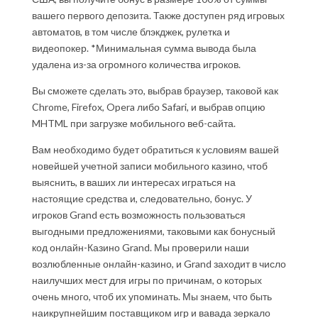
вашего первого депозита. Также доступен ряд игровых
автоматов, в том числе блэкджек, рулетка и
видеопокер. *Минимальная сумма вывода была
удалена из-за огромного количества игроков.
Вы сможете сделать это, выбрав браузер, таковой как
Chrome, Firefox, Opera либо Safari, и выбрав опцию
MHTML при загрузке мобильного веб-сайта.
Вам необходимо будет обратиться к условиям вашей
новейшей учетной записи мобильного казино, чтоб
выяснить, в ваших ли интересах играться на
настоящие средства и, следовательно, бонус. У
игроков Grand есть возможность пользоваться
выгодными предложениями, таковыми как бонусный
код онлайн-Казино Grand. Мы проверили наши
возлюбленные онлайн-казино, и Grand заходит в число
наилучших мест для игры по причинам, о которых
очень много, чтоб их упоминать. Мы знаем, что быть
наикрупнейшим поставщиком игр и вавада зеркало