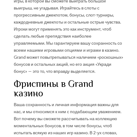
игры, в которой вы сможете выиграть большой
выигрыш, не угадывая. Играйтесь в слоты с
прогрессивным джекпотом, бонусы, слот-турниры,
каждодневные джекпоты и остальные острые чувства.
Игроки могут применять это как инструмент, чтоб
сделать любые препядствия наиболее
управляемыми. Мы гарантируем вашу сохранность со
всеми нашими игровыми опциями и играми в казино.
Grand может повытрепываться наличием «роскошных»
бонусов и остальных акций, но его акция «Укради
бонус» — это то, что вправду выделяется.
Фриспины в Grand
казино
Ваша сохранность и личная информация важны для
нас, и мы относимся к ним с подабающим уважением.
Вот почему вы сможете рассчитывать на коллекцию
моментальных бонусов, в том числе бонусы, чтоб
испытать всякую из наших игр казино. В 2-ух словах,