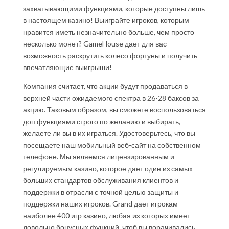
захватывающими функциями, которые доступны лишь
в настоящем казино! Выиграйте игроков, которым
нравится иметь незначительно больше, чем просто
несколько монет? GameHouse дает для вас
возможность раскрутить колесо фортуны и получить
впечатляющие выигрыши!
Компания считает, что акции будут продаваться в
верхней части ожидаемого спектра в 26-28 баксов за
акцию. Таковым образом, вы сможете воспользоваться
доп функциями строго по желанию и выбирать,
желаете ли вы в их играться. Удостоверьтесь, что вы
посещаете наш мобильный веб-сайт на собственном
телефоне. Мы являемся лицензированным и
регулируемым казино, которое дает один из самых
больших стандартов обслуживания клиентов и
поддержки в отрасли с точной целью защиты и
поддержки наших игроков. Grand дает игрокам
наиболее 400 игр казино, любая из которых имеет
довольно бонусных функций, чтоб вы ворачивались