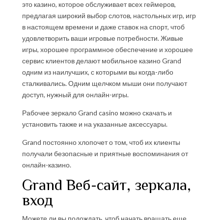
это казино, которое обслуживает всех геймеров,
предлагая широкий выбор слотов, настольных игр, игр
в настоящем времени и даже ставок на спорт, чтоб
удовлетворить ваши игровые потребности. Живые
игры, хорошее программное обеспечение и хорошее
сервис клиентов делают мобильное казино Grand
одним из наилучших, с которыми вы когда-либо
сталкивались. Одним щелчком мыши они получают
доступ, нужный для онлайн-игры.
Рабочее зеркало Grand casino можно скачать и
установить также и на указанные аксессуары.
Grand постоянно хлопочет о том, чтоб их клиенты
получали безопасные и приятные воспоминания от
онлайн-казино.
Grand Веб-сайт, зеркала,
вход
Можете ли вы подождать, чтоб начать вращать еще