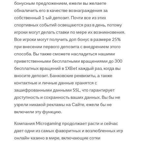
бонусным предложением, ежели вы желаете
обналичить его в качестве вознаграждения за
собственный 1-ый депозит. Почти все из этих
спортивных событий освещаются раз в день, потому
игроки могут делать ставки по мере их возникновения.
Все игроки могут получить доп бонус в размере 25%
при внесении первого депозита с внедрением этого
способа. Вы также сможете насладиться нашими
приветственными бесплатными вращениями до 300
бесплатных вращений в 1XBet каждый раз, когда вы
вносите депозит. Банковские реквизиты, а также
контактные и личные данные хранятся с
зашифрованными данными SSL, что гарантирует
доступность и сохранность ваших данных. Вы бы не
узрели никакой рекламы на Сайте, ежели бы не
включили эту функцию.
Компания Microgaming продолжает расти и сейчас
дает одни из самых фаворитных и возлюбленных игр
онлайн-казино в мире, включающие сотки