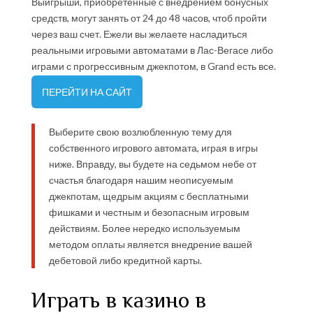
Выигрыши, приобретенные с внедрением бонусных
средств, могут занять от 24 до 48 часов, чтоб пройти
через ваш счет. Ежели вы желаете насладиться
реальными игровыми автоматами в Лас-Вегасе либо
играми с прогрессивным джекпотом, в Grand есть все.
ПЕРЕЙТИ НА САЙТ
Выберите свою возлюбленную тему для
собственного игрового автомата, играя в игры
ниже. Вправду, вы будете на седьмом небе от
счастья благодаря нашим неописуемым
джекпотам, щедрым акциям с бесплатными
фишками и честным и безопасным игровым
действиям. Более нередко используемым
методом оплаты является внедрение вашей
дебетовой либо кредитной карты.
Играть в казино в