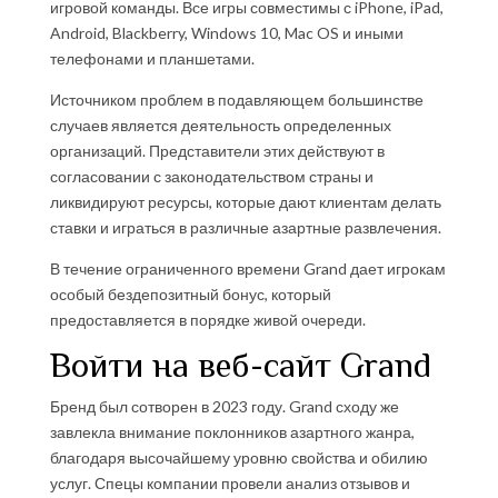
игровой команды. Все игры совместимы с iPhone, iPad,
Android, Blackberry, Windows 10, Mac OS и иными
телефонами и планшетами.
Источником проблем в подавляющем большинстве
случаев является деятельность определенных
организаций. Представители этих действуют в
согласовании с законодательством страны и
ликвидируют ресурсы, которые дают клиентам делать
ставки и играться в различные азартные развлечения.
В течение ограниченного времени Grand дает игрокам
особый бездепозитный бонус, который
предоставляется в порядке живой очереди.
Войти на веб-сайт Grand
Бренд был сотворен в 2023 году. Grand сходу же
завлекла внимание поклонников азартного жанра,
благодаря высочайшему уровню свойства и обилию
услуг. Спецы компании провели анализ отзывов и