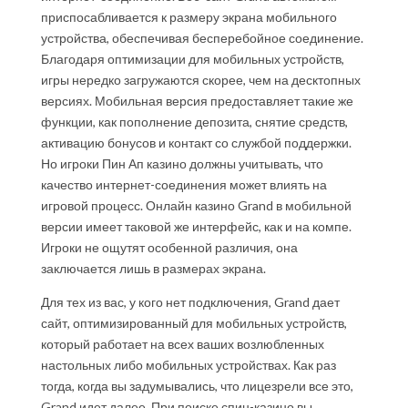
приспосабливается к размеру экрана мобильного
устройства, обеспечивая бесперебойное соединение.
Благодаря оптимизации для мобильных устройств,
игры нередко загружаются скорее, чем на десктопных
версиях. Мобильная версия предоставляет такие же
функции, как пополнение депозита, снятие средств,
активацию бонусов и контакт со службой поддержки.
Но игроки Пин Ап казино должны учитывать, что
качество интернет-соединения может влиять на
игровой процесс. Онлайн казино Grand в мобильной
версии имеет таковой же интерфейс, как и на компе.
Игроки не ощутят особенной различия, она
заключается лишь в размерах экрана.
Для тех из вас, у кого нет подключения, Grand дает
сайт, оптимизированный для мобильных устройств,
который работает на всех ваших возлюбленных
настольных либо мобильных устройствах. Как раз
тогда, когда вы задумывались, что лицезрели все это,
Grand идет далее. При поиске спин-казино вы