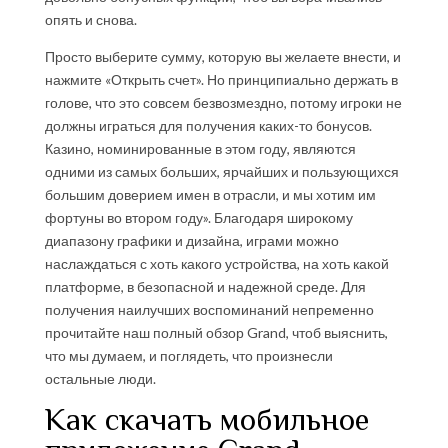
опять и снова.
Просто выберите сумму, которую вы желаете внести, и
нажмите «Открыть счет». Но принципиально держать в
голове, что это совсем безвозмездно, потому игроки не
должны играться для получения каких-то бонусов.
Казино, номинированные в этом году, являются
одними из самых больших, ярчайших и пользующихся
большим доверием имен в отрасли, и мы хотим им
фортуны во втором году». Благодаря широкому
диапазону графики и дизайна, играми можно
наслаждаться с хоть какого устройства, на хоть какой
платформе, в безопасной и надежной среде. Для
получения наилучших воспоминаний непременно
прочитайте наш полный обзор Grand, чтоб выяснить,
что мы думаем, и поглядеть, что произнесли
остальные люди.
Как скачать мобильное