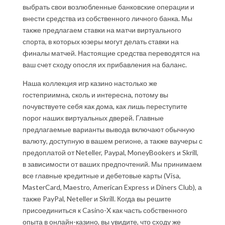
выбрать свои возлюбленные банковские операции и
внести средства из собственного личного банка. Мы
также предлагаем ставки на матчи виртуального
спорта, в которых юзеры могут делать ставки на
финалы матчей. Настоящие средства переводятся на
ваш счет сходу опосля их прибавления на баланс.
Наша коллекция игр казино настолько же
гостеприимна, сколь и интересна, потому вы
почувствуете себя как дома, как лишь переступите
порог наших виртуальных дверей. Главные
предлагаемые варианты вывода включают обычную
валюту, доступную в вашем регионе, а также ваучеры с
предоплатой от Neteller, Paypal, MoneyBookers и Skrill,
в зависимости от ваших предпочтений. Мы принимаем
все главные кредитные и дебетовые карты (Visa,
MasterCard, Maestro, American Express и Diners Club), а
также PayPal, Neteller и Skrill. Когда вы решите
присоединиться к Casino-X как часть собственного
опыта в онлайн-казино, вы увидите, что сходу же