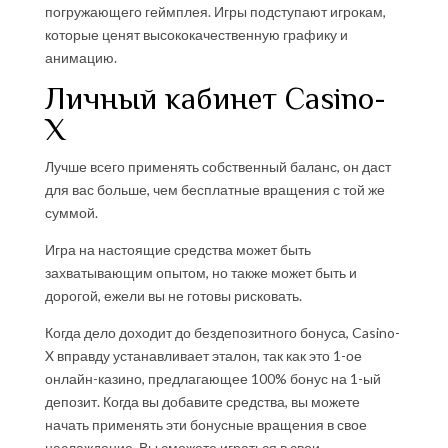
погружающего геймплея. Игры подступают игрокам,
которые ценят высококачественную графику и
анимацию.
Личный кабинет Casino-
X
Лучше всего применять собственный баланс, он даст
для вас больше, чем бесплатные вращения с той же
суммой.
Игра на настоящие средства может быть
захватывающим опытом, но также может быть и
дорогой, ежели вы не готовы рисковать.
Когда дело доходит до бездепозитного бонуса, Casino-
X вправду устанавливает эталон, так как это 1-ое
онлайн-казино, предлагающее 100% бонус на 1-ый
депозит. Когда вы добавите средства, вы можете
начать применять эти бонусные вращения в свое
наслаждение. Вы сможете играться в свои