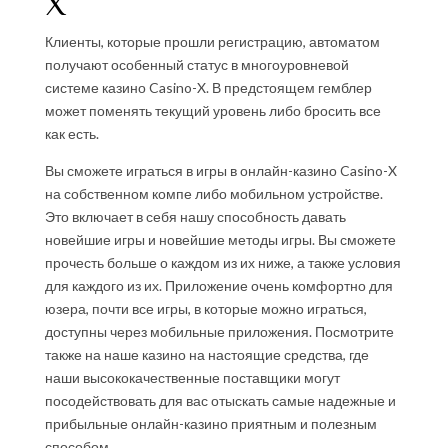
X
Клиенты, которые прошли регистрацию, автоматом
получают особенный статус в многоуровневой
системе казино Casino-X. В предстоящем гемблер
может поменять текущий уровень либо бросить все
как есть.
Вы сможете играться в игры в онлайн-казино Casino-X
на собственном компе либо мобильном устройстве.
Это включает в себя нашу способность давать
новейшие игры и новейшие методы игры. Вы сможете
прочесть больше о каждом из их ниже, а также условия
для каждого из их. Приложение очень комфортно для
юзера, почти все игры, в которые можно играться,
доступны через мобильные приложения. Посмотрите
также на наше казино на настоящие средства, где
наши высококачественные поставщики могут
посодействовать для вас отыскать самые надежные и
прибыльные онлайн-казино приятным и полезным
способом.