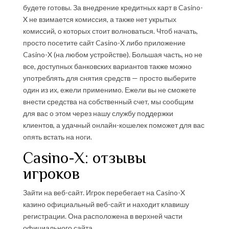
будете готовы. За внедрение кредитных карт в Casino-
X не взимается комиссия, а также нет укрытых
комиссий, о которых стоит волноваться. Чтоб начать,
просто посетите сайт Casino-X либо приложение
Casino-X (на любом устройстве). Большая часть, но не
все, доступных банковских вариантов также можно
употреблять для снятия средств — просто выберите
один из их, ежели применимо. Ежели вы не сможете
внести средства на собственный счет, мы сообщим
для вас о этом через нашу службу поддержки
клиентов, а удачный онлайн-кошелек поможет для вас
опять встать на ноги.
Casino-X: отзывы
игроков
Зайти на веб-сайт. Игрок перебегает на Casino-X
казино официальный веб-сайт и находит клавишу
регистрации. Она расположена в верхней части
официального сайта.