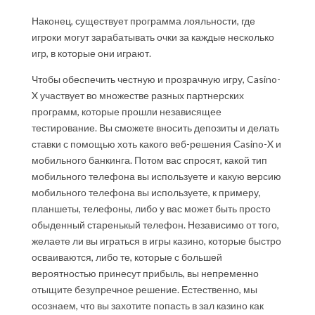
Наконец, существует программа лояльности, где
игроки могут зарабатывать очки за каждые несколько
игр, в которые они играют.
Чтобы обеспечить честную и прозрачную игру, Casino-
X участвует во множестве разных партнерских
программ, которые прошли независящее
тестирование. Вы сможете вносить депозиты и делать
ставки с помощью хоть какого веб-решения Casino-X и
мобильного банкинга. Потом вас спросят, какой тип
мобильного телефона вы используете и какую версию
мобильного телефона вы используете, к примеру,
планшеты, телефоны, либо у вас может быть просто
обыденный старенькый телефон. Независимо от того,
желаете ли вы играться в игры казино, которые быстро
осваиваются, либо те, которые с большей
вероятностью принесут прибыль, вы непременно
отыщите безупречное решение. Естественно, мы
осознаем, что вы захотите попасть в зал казино как