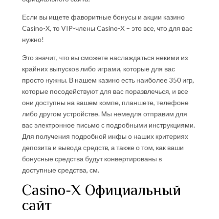
Если вы ищете фаворитные бонусы и акции казино
Casino-X, то VIP-члены Casino-X – это все, что для вас
нужно!
Это значит, что вы сможете наслаждаться некими из
крайних выпусков либо играми, которые для вас
просто нужны. В нашем казино есть наиболее 350 игр,
которые посодействуют для вас поразвлечься, и все
они доступны на вашем компе, планшете, телефоне
либо другом устройстве. Мы немедля отправим для
вас электронное письмо с подробными инструкциями.
Для получения подробной инфы о наших критериях
депозита и вывода средств, а также о том, как ваши
бонусные средства будут конвертированы в
доступные средства, см.
Casino-X Официальный
сайт