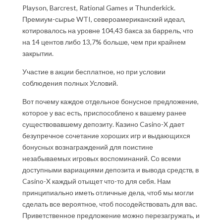
Playson, Barcrest, Rational Games и Thunderkick.
Премиум-сырье WTI, североамериканский идеал,
котировалось на уровне 104,43 бакса за баррель, что
на 14 центов либо 13,7% больше, чем при крайнем
закрытии.
Участие в акции бесплатное, но при условии
соблюдения полных Условий.
Вот почему каждое отдельное бонусное предложение,
которое у вас есть, приспособлено к вашему ранее
существовавшему депозиту. Казино Casino-X дает
безупречное сочетание хороших игр и выдающихся
бонусных вознаграждений для поистине
незабываемых игровых воспоминаний. Со всеми
доступными вариациями депозита и вывода средств, в
Casino-X каждый отыщет что-то для себя. Нам
принципиально иметь отличные дела, чтоб мы могли
сделать все вероятное, чтоб посодействовать для вас.
Приветственное предложение можно перезагружать, и