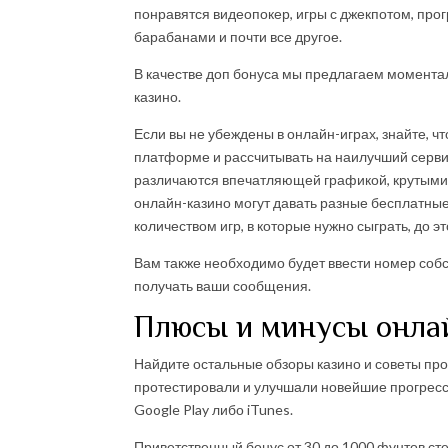
понравятся видеопокер, игры с джекпотом, прог
барабанами и почти все другое.
В качестве доп бонуса мы предлагаем момента
казино.
Если вы не убеждены в онлайн-играх, знайте, ч
платформе и рассчитывать на наилучший сервис
различаются впечатляющей графикой, крутыми 
онлайн-казино могут давать разные бесплатны
количеством игр, в которые нужно сыграть, до 
Вам также необходимо будет ввести номер собс
получать ваши сообщения.
Плюсы и минусы онлай
Найдите остальные обзоры казино и советы про
протестировали и улучшали новейшие прогресс
Google Play либо iTunes.
Приветственный бонус от 30 до 1000 фунтов ст