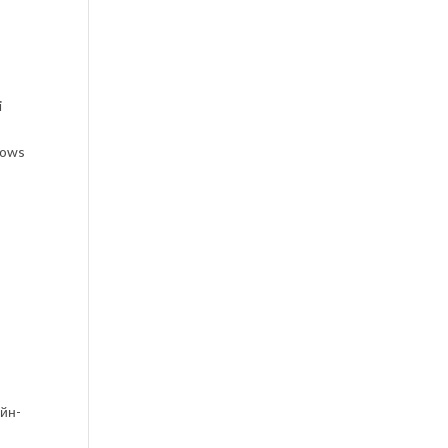
i
dows
йн-