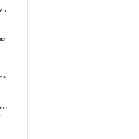
й и
чки
ми,
чите
ас