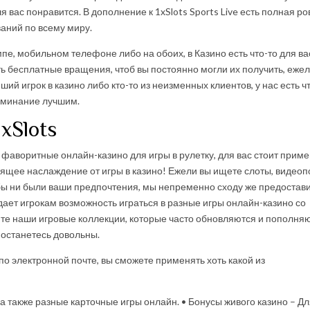
ля вас понравится. В дополнение к 1xSlots Sports Live есть полная р
аний по всему миру.
пе, мобильном телефоне либо на обоих, в Казино есть что-то для ва
ь бесплатные вращения, чтоб вы постоянно могли их получить, еже
ий игрок в казино либо кто-то из неизменных клиентов, у нас есть ч
поминание лучшим.
xSlots
 фаворитные онлайн-казино для игры в рулетку, для вас стоит прим
тоящее наслаждение от игры в казино! Ежели вы ищете слоты, видеоп
и бы ни были ваши предпочтения, мы непременно сходу же предостав
 дает игрокам возможность играться в разные игры онлайн-казино со
те наши игровые коллекции, которые часто обновляются и пополняю
 останетесь довольны.
по электронной почте, вы сможете применять хоть какой из
 а также разные карточные игры онлайн. • Бонусы живого казино – Д