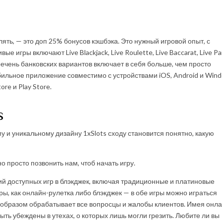
ять, — это доп 25% бонусов кэшбэка. Это нужный игровой опыт, с
е игры включают Live Blackjack, Live Roulette, Live Baccarat, Live Pa
Перечень банковских вариантов включает в себя больше, чем просто
бильное приложение совместимо с устройствами iOS, Android и Win
re и Play Store.
s
 и уникальному дизайну 1xSlots сходу становится понятно, какую
 просто позвонить нам, чтоб начать игру.
ций доступных игр в блэкджек, включая традиционные и платиновые
гры, как онлайн-рулетка либо блэкджек — в обе игры можно играться
 образом обрабатывает все вопросцы и жалобы клиентов. Имея онла
быть убеждены в утехах, о которых лишь могли грезить. Любите ли вы