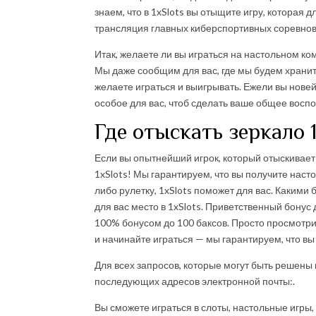
знаем, что в 1xSlots вы отыщите игру, которая д
трансляция главных киберспортивных соревнов
Итак, желаете ли вы играться на настольном ком
Мы даже сообщим для вас, где мы будем хранит
желаете играться и выигрывать. Ежели вы новейш
особое для вас, чтоб сделать ваше общее вос
Где отыскать зеркало 1
Если вы опытнейший игрок, который отыскивает
1xSlots! Мы гарантируем, что вы получите нас
либо рулетку, 1xSlots поможет для вас. Каким
для вас место в 1xSlots. Приветственный бонус
100% бонусом до 100 баксов. Просто просмотри
и начинайте играться — мы гарантируем, что вы
Для всех запросов, которые могут быть решены 
последующих адресов электронной почты:.
Вы сможете играться в слоты, настольные игры,