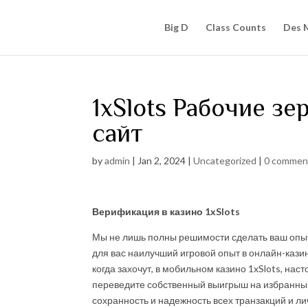
Big D
Class Counts
Des M
1xSlots Рабочие зе
сайт
by
admin
|
Jan 2, 2024
|
Uncategorized
|
0 commen
Верификация в казино 1xSlots
Мы не лишь полны решимости сделать ваш опыт
для вас наилучший игровой опыт в онлайн-казин
когда захочут, в мобильном казино 1xSlots, наст
переведите собственный выигрыш на избранный
сохранность и надежность всех транзакций и л