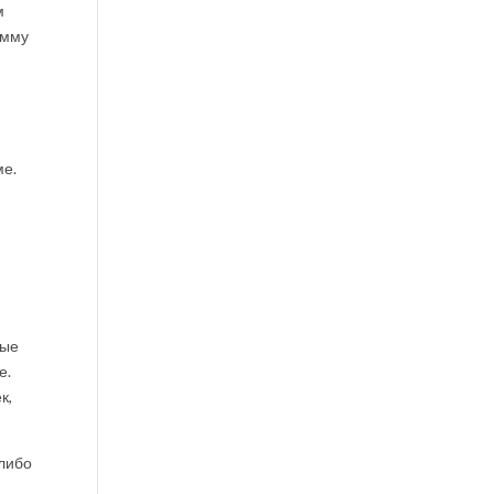
м
умму
ме.
ные
е.
к,
 либо