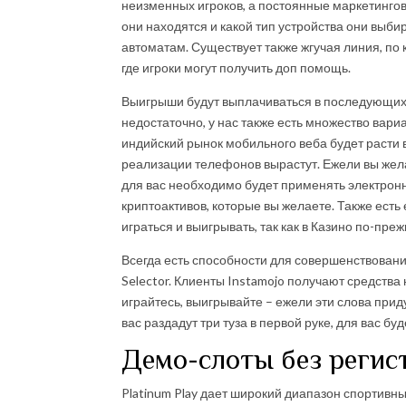
неизменных игроков, а постоянные маркетинговы
они находятся и какой тип устройства они выби
автоматам. Существует также жгучая линия, по 
где игроки могут получить доп помощь.
Выигрыши будут выплачиваться в последующих в
недостаточно, у нас также есть множество вари
индийский рынок мобильного веба будет расти 
реализации телефонов вырастут. Ежели вы жел
для вас необходимо будет применять электронны
криптоактивов, которые вы желаете. Также ест
играться и выигрывать, так как в Казино по-пр
Всегда есть способности для совершенствования
Selector. Клиенты Instamojo получают средства 
играйтесь, выигрывайте – ежели эти слова приду
вас раздадут три туза в первой руке, для вас б
Демо-слоты без регист
Platinum Play дает широкий диапазон спортивны