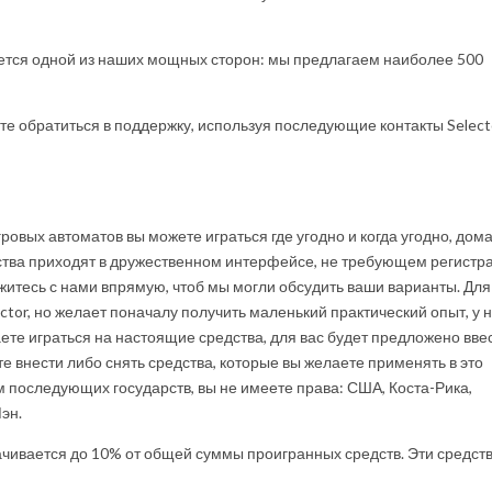
яется одной из наших мощных сторон: мы предлагаем наиболее 500
е обратиться в поддержку, используя последующие контакты Select
вых автоматов вы можете играться где угодно и когда угодно, дома
увства приходят в дружественном интерфейсе, не требующем регистр
житесь с нами впрямую, чтоб мы могли обсудить ваши варианты. Для
ctor, но желает поначалу получить маленький практический опыт, у 
аете играться на настоящие средства, для вас будет предложено вве
е внести либо снять средства, которые вы желаете применять в это
 последующих государств, вы не имеете права: США, Коста-Рика,
эн.
ачивается до 10% от общей суммы проигранных средств. Эти средст