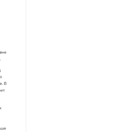
овне
.
д
го
е. В
оит
х
ьше