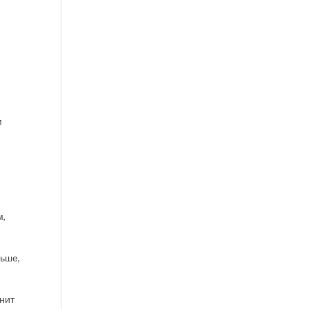
м
м,
льше,
лнит