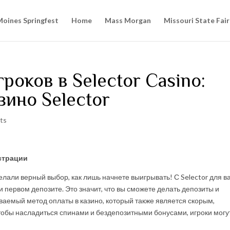
oines Springfest
Home
Mass Morgan
Missouri State Fair
роков в Selector Casino:
зино Selector
ts
истрации
елали верный выбор, как лишь начнете выигрывать! С Selector для в
 первом депозите. Это значит, что вы сможете делать депозиты и
ваемый метод оплаты в казино, который также является скорым,
тобы насладиться спинами и бездепозитными бонусами, игроки могу