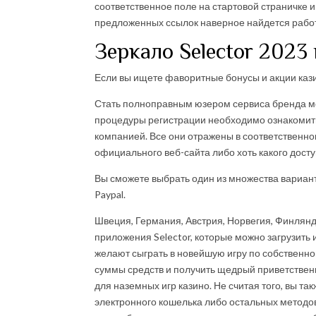
соответственное поле на стартовой страничке 
предложенных ссылок наверное найдется работ
Зеркало Selector 2023 
Если вы ищете фаворитные бонусы и акции казино
Стать полноправным юзером сервиса бренда м
процедуры регистрации необходимо ознакомит
компанией. Все они отражены в соответственно
официального веб-сайта либо хоть какого досту
Вы сможете выбрать один из множества вариант
Paypal.
Швеция, Германия, Австрия, Норвегия, Финлян
приложения Selector, которые можно загрузить и
желают сыграть в новейшую игру по собственно
суммы средств и получить щедрый приветственн
для наземных игр казино. Не считая того, вы т
электронного кошелька либо остальных методо