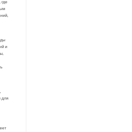
 где
вым
аний,
оды
ий и
ы,
ть
,
и для
меет