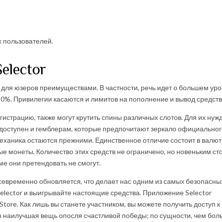
х пользователей.
elector
я для юзеров преимуществами. В частности, речь идет о большем ур
10%. Привилегии касаются и лимитов на пополнение и вывод средств
истрацию, также могут крутить спины различных слотов. Для их нуж
доступен и гемблерам, которые предпочитают зеркало официально
е механика остаются прежними. Единственное отличие состоит в валют
ые монеты. Количество этих средств не ограничено, но новеньким ст
ме они претендовать не смогут.
севременно обновляется, что делает нас одним из самых безопасны
Selector и выигрывайте настоящие средства. Приложение Selector
 Store. Как лишь вы станете участником, вы можете получить доступ к
 наилучшая вещь опосля счастливой победы; по сущности, чем бол