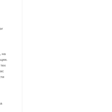
or
, на
ации.
 тех
нас
сти
ва