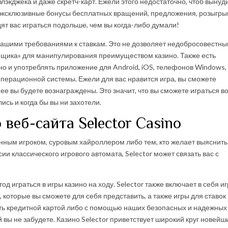
блэкджека и даже скретч-карт. Ежели этого недостаточно, чтоб вынуд
и эксклюзивные бонусы бесплатных вращений, предложения, розыгры
т вас играться подольше, чем вы когда-либо думали!
вашими требованиями к ставкам. Это не дозволяет недобросовестн
ящика» для манипулирования преимуществом казино. Также есть
о и употреблять приложение для Android, iOS, телефонов Windows,
й операционной системы. Ежели для вас нравится игра, вы сможете
днее вы будете вознаграждены. Это значит, что вы сможете играться во
ись и когда бы вы ни захотели.
веб-сайта Selector Casino
онным игроком, суровым хайроллером либо тем, кто желает выяснить
и классического игрового автомата, Selector может связать вас с
 играться в игры казино на ходу. Selector также включает в себя и
, которые вы сможете для себя представить, а также игры для ставок 
тить кредитной картой либо с помощью наших безопасных и надежных
й вы не забудете. Казино Selector приветствует широкий круг новейш