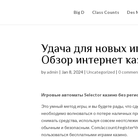
Big D
Class Counts
Des M
Удача для новых иг
Обзор интернет ка
by
admin
|
Jan 8, 2024
|
Uncategorized
|
0 commen
Игровые автоматы Selector казино без рег
Это умный метод игры, и вы будете рады, что сд
необходимо волноваться о потере наличных при
снимать средства, используя совсем неотслежи
обычным и безопасным. Com/account/registerЧ
пользоваться бесплатными играми казино.