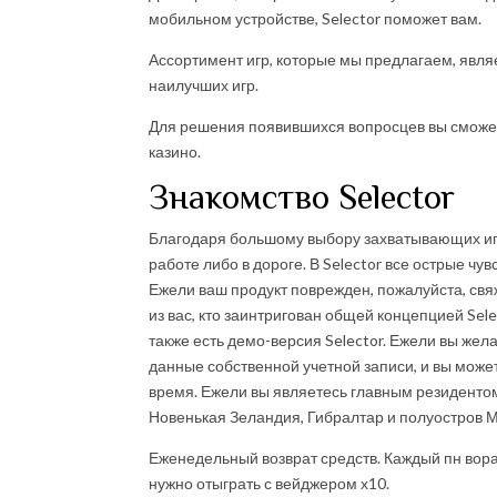
мобильном устройстве, Selector поможет вам.
Ассортимент игр, которые мы предлагаем, явл
наилучших игр.
Для решения появившихся вопросцев вы сможет
казино.
Знакомство Selector
Благодаря большому выбору захватывающих игро
работе либо в дороге. В Selector все острые ч
Ежели ваш продукт поврежден, пожалуйста, свя
из вас, кто заинтригован общей концепцией Sele
также есть демо-версия Selector. Ежели вы жел
данные собственной учетной записи, и вы может
время. Ежели вы являетесь главным резидентом
Новенькая Зеландия, Гибралтар и полуостров М
Еженедельный возврат средств. Каждый пн вор
нужно отыграть с вейджером х10.