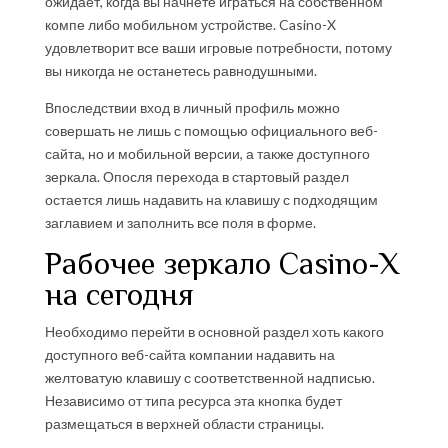
ожидает, когда вы начнете играться на собственном
компе либо мобильном устройстве. Casino-X
удовлетворит все ваши игровые потребности, потому
вы никогда не останетесь равнодушными.
Впоследствии вход в личный профиль можно
совершать не лишь с помощью официального веб-
сайта, но и мобильной версии, а также доступного
зеркала. Опосля перехода в стартовый раздел
остается лишь надавить на клавишу с подходящим
заглавием и заполнить все поля в форме.
Рабочее зеркало Casino-X
на сегодня
Необходимо перейти в основной раздел хоть какого
доступного веб-сайта компании надавить на
желтоватую клавишу с соответственной надписью.
Независимо от типа ресурса эта кнопка будет
размещаться в верхней области страницы.