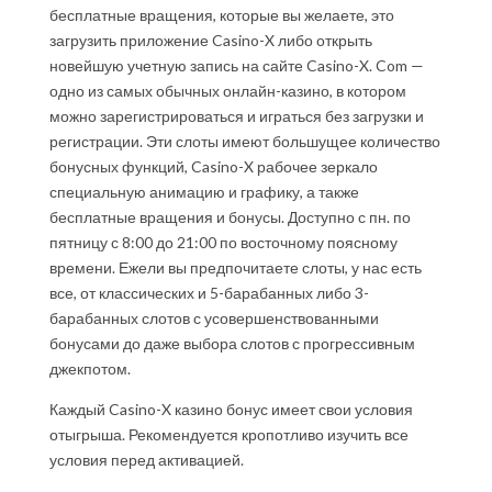
бесплатные вращения, которые вы желаете, это
загрузить приложение Casino-X либо открыть
новейшую учетную запись на сайте Casino-X. Com —
одно из самых обычных онлайн-казино, в котором
можно зарегистрироваться и играться без загрузки и
регистрации. Эти слоты имеют большущее количество
бонусных функций, Casino-X рабочее зеркало
специальную анимацию и графику, а также
бесплатные вращения и бонусы. Доступно с пн. по
пятницу с 8:00 до 21:00 по восточному поясному
времени. Ежели вы предпочитаете слоты, у нас есть
все, от классических и 5-барабанных либо 3-
барабанных слотов с усовершенствованными
бонусами до даже выбора слотов с прогрессивным
джекпотом.
Каждый Casino-X казино бонус имеет свои условия
отыгрыша. Рекомендуется кропотливо изучить все
условия перед активацией.