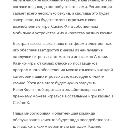
согласитесь, когда попробуете это сами. Регистрация
займет всего несколько секунд, и как лишь это будет
завершено, вы будете готовы играться в свои
возлюбленные игры Casino-X на собственном
мобильном устройстве и из множества разных казино.
Быстрая как вспышка, наша платформа электронных
игр обеспечивает доступ к неким из наилучших и
наилучших игровых автоматов и игр казино Англии.
Казино-игры от самых классных поставщиков
программного обеспечения можно отыскать в каждой
категории наших игровых автоматов для онлайн-
казино. Хотя для этого будет нужно загрузить
PokerRoom, чтоб играться в онлайн-покер, вы по-
прежнему можете играться в остальные игры казино в
Casino-X.
Наша миролюбивая и опытнейшая команда
обслуживания клиентов будет рада посодействовать
для вас хоть каким вероятным методом. Казино