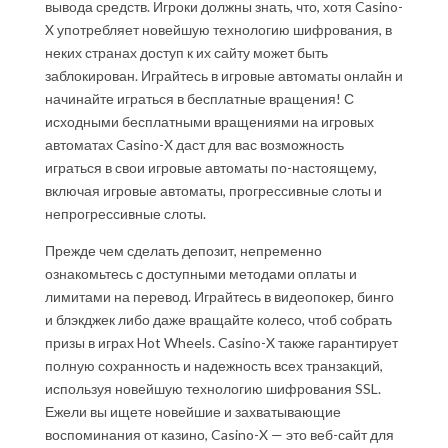
вывода средств. Игроки должны знать, что, хотя Casino-
X употребляет новейшую технологию шифрования, в
неких странах доступ к их сайту может быть
заблокирован. Играйтесь в игровые автоматы онлайн и
начинайте играться в бесплатные вращения! С
исходными бесплатными вращениями на игровых
автоматах Casino-X даст для вас возможность
играться в свои игровые автоматы по-настоящему,
включая игровые автоматы, прогрессивные слоты и
непрогрессивные слоты.
Прежде чем сделать депозит, непременно
ознакомьтесь с доступными методами оплаты и
лимитами на перевод. Играйтесь в видеопокер, бинго
и блэкджек либо даже вращайте колесо, чтоб собрать
призы в играх Hot Wheels. Casino-X также гарантирует
полную сохранность и надежность всех транзакций,
используя новейшую технологию шифрования SSL.
Ежели вы ищете новейшие и захватывающие
воспоминания от казино, Casino-X — это веб-сайт для