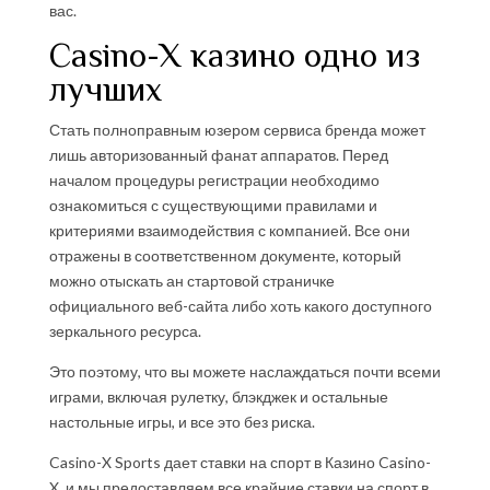
вас.
Casino-X казино одно из
лучших
Стать полноправным юзером сервиса бренда может
лишь авторизованный фанат аппаратов. Перед
началом процедуры регистрации необходимо
ознакомиться с существующими правилами и
критериями взаимодействия с компанией. Все они
отражены в соответственном документе, который
можно отыскать ан стартовой страничке
официального веб-сайта либо хоть какого доступного
зеркального ресурса.
Это поэтому, что вы можете наслаждаться почти всеми
играми, включая рулетку, блэкджек и остальные
настольные игры, и все это без риска.
Casino-X Sports дает ставки на спорт в Казино Casino-
X, и мы предоставляем все крайние ставки на спорт в