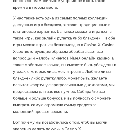
собственном мобильном устройстве в хоть какое
время и в любом месте.
У нас также есть одна из самых полных коллекций
доступных игр в блэкджек, включая традиционные и
платиновые варианты. Вы также сможете играться в
такие игры, как онлайн-рулетка либо блэкджек — в обе
игры можно играться безвозмездно в Casino-X. Casino-
X соответствующим образом обрабатывает все
вопросцы и жалобы клиентов. Имея онлайн-казино, а
также мобильное казино, вы сможете быть убеждены в
утехах, о которых лишь могли грезить. Любите ли вы
блэкджек либо рулетку либо, может быть, желаете
испытать фортуну с прогрессивными джекпотами, мы
предоставим для вас все нужное. Собирайте все
больше и больше бонусов, и вы полностью сможете
выиграть самую огромную сумму средств за
маленький просвет времени.
Вот почему мы позаботились о том, чтоб вы могли
уверенно делать покупки в Casino-X.