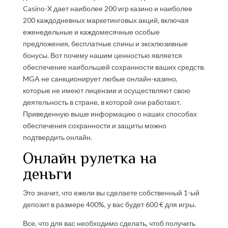
Casino-X дает наиболее 200 игр казино и наиболее
200 каждодневных маркетинговых акций, включая
еженедельные и каждомесячные особые
предложения, бесплатные спины и эксклюзивные
бонусы. Вот почему нашим ценностью является
обеспечение наибольшей сохранности ваших средств.
MGA не санкционирует любые онлайн-казино,
которые не имеют лицензии и осуществляют свою
деятельность в стране, в которой они работают.
Приведенную выше информацию о наших способах
обеспечения сохранности и защиты можно
подтвердить онлайн.
Онлайн рулетка на
деньги
Это значит, что ежели вы сделаете собственный 1-ый
депозит в размере 400%, у вас будет 600 € для игры.
Все, что для вас необходимо сделать, чтоб получить