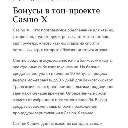
Бонусы в топ-проекте
Casino-X
Casino-X — это программное обеспечение для казино,
которое подступает для игровых автоматов, столов,
карт, рулетки, живого казино, ставок на спорт и
остальных игр, в которые обожают играться игроки.
Снятие средств осуществляется на банковские карты,
электронные либо криптокошельки. На баланс
средства поступают в течение 10 минут, а процесс
вывода может занять до 3-х дней для банковских карт.
Транзакции с электронными кошельками традиционно
занимают меньше времени. Определенные сроки
зависят от избранного платежного способа. Вывод
средств возможен лишь опосля прохождения
процедуры верификации в Casino-X казино.
Casino-X также дает множество методов ввода и