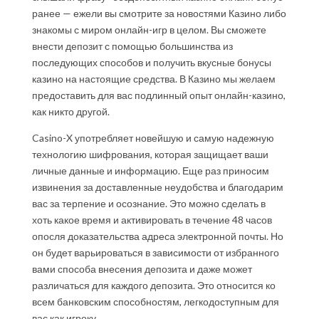
ранее — ежели вы смотрите за новостями Казино либо
знакомы с миром онлайн-игр в целом. Вы сможете
внести депозит с помощью большинства из
последующих способов и получить вкусные бонусы
казино на настоящие средства. В Казино мы желаем
предоставить для вас подлинный опыт онлайн-казино,
как никто другой.
Casino-X употребляет новейшую и самую надежную
технологию шифрования, которая защищает ваши
личные данные и информацию. Еще раз приносим
извинения за доставленные неудобства и благодарим
вас за терпение и осознание. Это можно сделать в
хоть какое время и активировать в течение 48 часов
опосля доказательства адреса электронной почты. Но
он будет варьироваться в зависимости от избранного
вами способа внесения депозита и даже может
различаться для каждого депозита. Это относится ко
всем банковским способностям, легкодоступным для
вас как игроку.