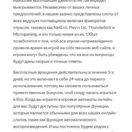
наиболее высочайшие джекпоты не так нередко
выигрываются. Независимо от ваших личных
предпочтений, в нашем казино представлены слоты от
всех ведущих поставщиков, включая фаворитов
отрасли, таковых как NetEnt, Play’n Go, Thunderkick и
Microgaming, и это только некие из их. 1XBet
позаботится о том, чтоб все игроки непревзойденно
провели время за игрой на собственном веб-сайте, и
игроки могут быть убеждены, что на все их вопросцы
будут даны скорые и точные ответы.
Бесплатные вращения действительны в течение 3-х
дней, но это включает в себя 24 часа до первого
использования, потому вы сможете пользоваться
приветственным бонусом, чтоб сходу начать играться
в Rox. Когда вы играете в игровые автоматы онлайн,
для вас будут доступны три популярные функции,
которые являются обычными для всех наших онлайн-
слотов, такие как функция автоматического
воспроизведения. И мы постоянно будем рядом с