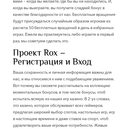
вами – когда вы желаете, где бы вы ни находились. И,
когда вы выиграете, вы получите сладкий бонус в
качестве благодарности от нас. Бесплатные вращения
будут присуждаться случайным образом игрокам из
расчета 50 бесплатных вращений в день в избранных
играх. Ежели вы практикуетесь либо играете в первый
раз, мы советуем сделать это.
Проект Rox –
Регистрация и Вход
Ваша сохранность и личная информация важны для
нас, и мы относимся к ним с подабающим уважением.
Вот почему вы сможете рассчитывать на коллекцию
моментальных бонусов, в том числе бонусы, чтоб
испытать всякую из наших игр казино. В 2-ух словах,
это казино, которое обслуживает всех геймеров,
предлагая широкий выбор слотов, настольных игр, игр
в настоящем времени и даже ставок на спорт, чтоб
удовлетворить ваши игровые потребности. Живые