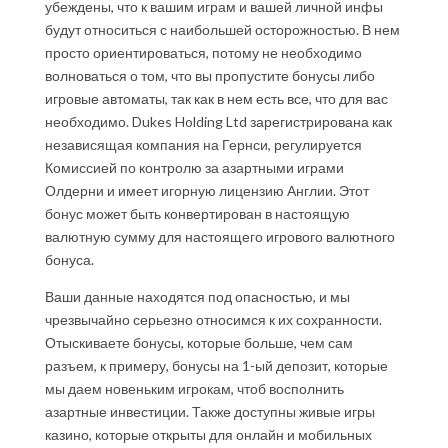
убеждены, что к вашим играм и вашей личной инфы
будут относиться с наибольшей осторожностью. В нем
просто ориентироваться, потому не необходимо
волноваться о том, что вы пропустите бонусы либо
игровые автоматы, так как в нем есть все, что для вас
необходимо. Dukes Holding Ltd зарегистрирована как
независящая компания на Гернси, регулируется
Комиссией по контролю за азартными играми
Олдерни и имеет игорную лицензию Англии. Этот
бонус может быть конвертирован в настоящую
валютную сумму для настоящего игрового валютного
бонуса.
Ваши данные находятся под опасностью, и мы
чрезвычайно серьезно относимся к их сохранности.
Отыскиваете бонусы, которые больше, чем сам
разъем, к примеру, бонусы на 1-ый депозит, которые
мы даем новеньким игрокам, чтоб восполнить
азартные инвестиции. Также доступны живые игры
казино, которые открыты для онлайн и мобильных