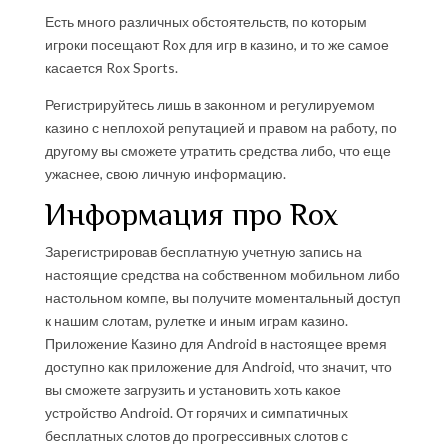
Есть много различных обстоятельств, по которым
игроки посещают Rox для игр в казино, и то же самое
касается Rox Sports.
Регистрируйтесь лишь в законном и регулируемом
казино с неплохой репутацией и правом на работу, по
другому вы сможете утратить средства либо, что еще
ужаснее, свою личную информацию.
Информация про Rox
Зарегистрировав бесплатную учетную запись на
настоящие средства на собственном мобильном либо
настольном компе, вы получите моментальный доступ
к нашим слотам, рулетке и иным играм казино.
Приложение Казино для Android в настоящее время
доступно как приложение для Android, что значит, что
вы сможете загрузить и установить хоть какое
устройство Android. От горячих и симпатичных
бесплатных слотов до прогрессивных слотов с