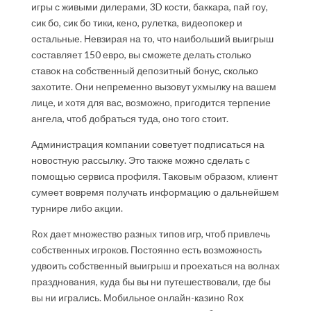
игры с живыми дилерами, 3D кости, баккара, пай гоу,
сик бо, сик бо тики, кено, рулетка, видеопокер и
остальные. Невзирая на то, что наибольший выигрыш
составляет 150 евро, вы сможете делать столько
ставок на собственный депозитный бонус, сколько
захотите. Они непременно вызовут ухмылку на вашем
лице, и хотя для вас, возможно, пригодится терпение
ангела, чтоб добраться туда, оно того стоит.
Администрация компании советует подписаться на
новостную рассылку. Это также можно сделать с
помощью сервиса профиля. Таковым образом, клиент
сумеет вовремя получать информацию о дальнейшем
турнире либо акции.
Rox дает множество разных типов игр, чтоб привлечь
собственных игроков. Постоянно есть возможность
удвоить собственный выигрыш и проехаться на волнах
празднования, куда бы вы ни путешествовали, где бы
вы ни игрались. Мобильное онлайн-казино Rox