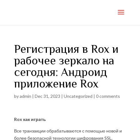
Регистрация в Rox и
рабочее зеркало на
сегодня: Андроид
приложение Rox
by
admin
|
Dec 31, 2023
|
Uncategorized
|
0 comments
Rox как играть
Все транзакции обрабатываются с помощью новой и
более безопасной технологии шифрования SSL.