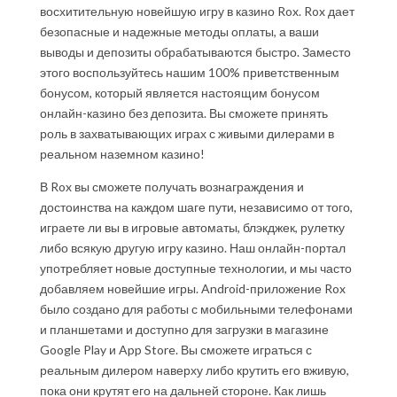
восхитительную новейшую игру в казино Rox. Rox дает
безопасные и надежные методы оплаты, а ваши
выводы и депозиты обрабатываются быстро. Заместо
этого воспользуйтесь нашим 100% приветственным
бонусом, который является настоящим бонусом
онлайн-казино без депозита. Вы сможете принять
роль в захватывающих играх с живыми дилерами в
реальном наземном казино!
В Rox вы сможете получать вознаграждения и
достоинства на каждом шаге пути, независимо от того,
играете ли вы в игровые автоматы, блэкджек, рулетку
либо всякую другую игру казино. Наш онлайн-портал
употребляет новые доступные технологии, и мы часто
добавляем новейшие игры. Android-приложение Rox
было создано для работы с мобильными телефонами
и планшетами и доступно для загрузки в магазине
Google Play и App Store. Вы сможете играться с
реальным дилером наверху либо крутить его вживую,
пока они крутят его на дальней стороне. Как лишь