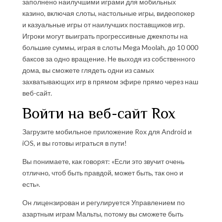
заполнено наилучшими играми для мобильных
казино, включая слоты, настольные игры, видеопокер
и казуальные игры от наилучших поставщиков игр.
Игроки могут выиграть прогрессивные джекпоты на
большие суммы, играя в слоты Mega Moolah, до 10 000
баксов за одно вращение. Не выходя из собственного
дома, вы сможете глядеть одни из самых
захватывающих игр в прямом эфире прямо через наш
веб-сайт.
Войти на веб-сайт Rox
Загрузите мобильное приложение Rox для Android и
iOS, и вы готовы играться в пути!
Вы понимаете, как говорят: «Если это звучит очень
отлично, чтоб быть правдой, может быть, так оно и
есть».
Он лицензирован и регулируется Управлением по
азартным играм Мальты, потому вы сможете быть