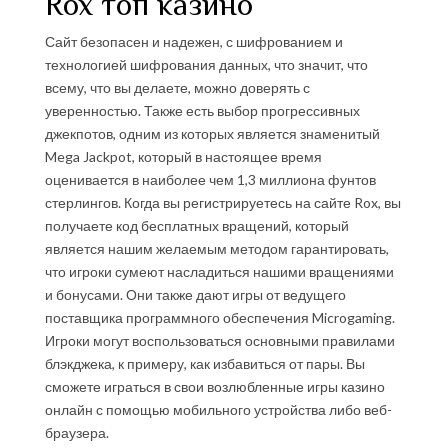
Rox топ казино
Сайт безопасен и надежен, с шифрованием и
технологией шифрования данных, что значит, что
всему, что вы делаете, можно доверять с
уверенностью. Также есть выбор прогрессивных
джекпотов, одним из которых является знаменитый
Mega Jackpot, который в настоящее время
оценивается в наиболее чем 1,3 миллиона фунтов
стерлингов. Когда вы регистрируетесь на сайте Rox, вы
получаете код бесплатных вращений, который
является нашим желаемым методом гарантировать,
что игроки сумеют насладиться нашими вращениями
и бонусами. Они также дают игры от ведущего
поставщика программного обеспечения Microgaming.
Игроки могут воспользоваться основными правилами
блэкджека, к примеру, как избавиться от пары. Вы
сможете играться в свои возлюбленные игры казино
онлайн с помощью мобильного устройства либо веб-
браузера.