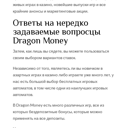
живых играх в казино, новейшие выпуски игр и все
крайние анонсы и маркетинговые акции.
Ответы на нередко
задаваемые вопросцы
Dragon Money
Затем, как лишь вы сядете, вы можете пользоваться
своим выбором вариантов ставок.
Независимо от того, являетесь ли вы новичком в
азартных играх в казино либо играете уже много лет, у
нас есть большой выбор бесплатных игровых
автоматов, в том числе одни из наилучших игровых
автоматов.
В Dragon Money есть много различных игр, все из
которых бездепозитные бонусы, которые можно
применять на все депозиты.