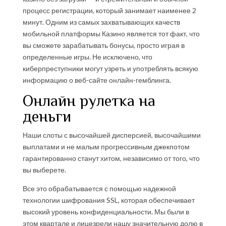
процесс регистрации, который занимает наименее 2
минут. Одним из самых захватывающих качеств
мобильной платформы Казино является тот факт, что
вы сможете зарабатывать бонусы, просто играя в
определенные игры. Не исключено, что
киберпреступники могут узреть и употреблять всякую
информацию о веб-сайте онлайн-гемблинга.
Онлайн рулетка на
деньги
Наши слоты с высочайшей дисперсией, высочайшими
выплатами и не малым прогрессивным джекпотом
гарантированно станут хитом, независимо от того, что
вы выберете.
Все это обрабатывается с помощью надежной
технологии шифрования SSL, которая обеспечивает
высокий уровень конфиденциальности. Мы были в
этом квартале и лицезрели нашу значительную долю в