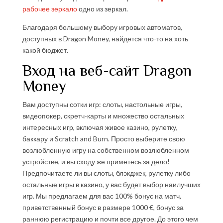
рабочее зеркало
одно из зеркал.
Благодаря большому выбору игровых автоматов,
доступных в Dragon Money, найдется что-то на хоть
какой бюджет.
Вход на веб-сайт Dragon
Money
Вам доступны сотки игр: слоты, настольные игры,
видеопокер, скретч-карты и множество остальных
интересных игр, включая живое казино, рулетку,
баккару и Scratch and Burn. Просто выберите свою
возлюбленную игру на собственном возлюбленном
устройстве, и вы сходу же приметесь за дело!
Предпочитаете ли вы слоты, блэкджек, рулетку либо
остальные игры в казино, у вас будет выбор наилучших
игр. Мы предлагаем для вас 100% бонус на матч,
приветственный бонус в размере 1000 €, бонус за
раннюю регистрацию и почти все другое. До этого чем