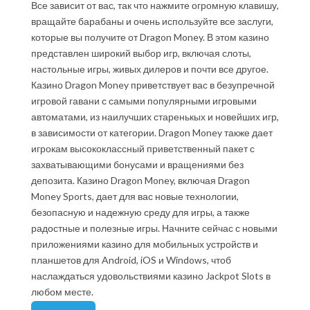
Все зависит от вас, так что нажмите огромную клавишу,
вращайте барабаны и очень используйте все заслуги,
которые вы получите от Dragon Money. В этом казино
представлен широкий выбор игр, включая слоты,
настольные игры, живых дилеров и почти все другое.
Казино Dragon Money приветствует вас в безупречной
игровой гавани с самыми популярными игровыми
автоматами, из наилучших старенькых и новейших игр,
в зависимости от категории. Dragon Money также дает
игрокам высококлассный приветственный пакет с
захватывающими бонусами и вращениями без
депозита. Казино Dragon Money, включая Dragon
Money Sports, дает для вас новые технологии,
безопасную и надежную среду для игры, а также
радостные и полезные игры. Начните сейчас с новыми
приложениями казино для мобильных устройств и
планшетов для Android, iOS и Windows, чтоб
наслаждаться удовольствиями казино Jackpot Slots в
любом месте.