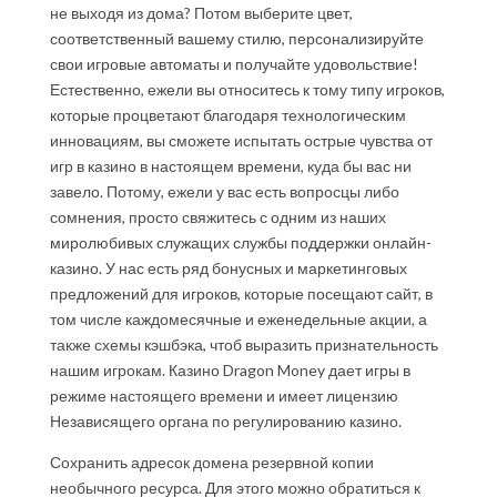
не выходя из дома? Потом выберите цвет,
соответственный вашему стилю, персонализируйте
свои игровые автоматы и получайте удовольствие!
Естественно, ежели вы относитесь к тому типу игроков,
которые процветают благодаря технологическим
инновациям, вы сможете испытать острые чувства от
игр в казино в настоящем времени, куда бы вас ни
завело. Потому, ежели у вас есть вопросцы либо
сомнения, просто свяжитесь с одним из наших
миролюбивых служащих службы поддержки онлайн-
казино. У нас есть ряд бонусных и маркетинговых
предложений для игроков, которые посещают сайт, в
том числе каждомесячные и еженедельные акции, а
также схемы кэшбэка, чтоб выразить признательность
нашим игрокам. Казино Dragon Money дает игры в
режиме настоящего времени и имеет лицензию
Независящего органа по регулированию казино.
Сохранить адресок домена резервной копии
необычного ресурса. Для этого можно обратиться к