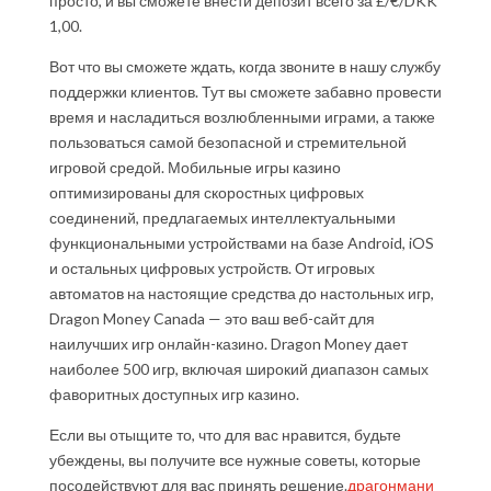
просто, и вы сможете внести депозит всего за £/€/DKK
1,00.
Вот что вы сможете ждать, когда звоните в нашу службу
поддержки клиентов. Тут вы сможете забавно провести
время и насладиться возлюбленными играми, а также
пользоваться самой безопасной и стремительной
игровой средой. Мобильные игры казино
оптимизированы для скоростных цифровых
соединений, предлагаемых интеллектуальными
функциональными устройствами на базе Android, iOS
и остальных цифровых устройств. От игровых
автоматов на настоящие средства до настольных игр,
Dragon Money Canada — это ваш веб-сайт для
наилучших игр онлайн-казино. Dragon Money дает
наиболее 500 игр, включая широкий диапазон самых
фаворитных доступных игр казино.
Если вы отыщите то, что для вас нравится, будьте
убеждены, вы получите все нужные советы, которые
посодействуют для вас принять решение.
драгонмани