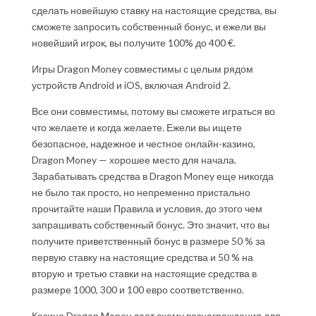
сделать новейшую ставку на настоящие средства, вы
сможете запросить собственный бонус, и ежели вы
новейший игрок, вы получите 100% до 400 €.
Игры Dragon Money совместимы с целым рядом
устройств Android и iOS, включая Android 2.
Все они совместимы, потому вы сможете играться во
что желаете и когда желаете. Ежели вы ищете
безопасное, надежное и честное онлайн-казино,
Dragon Money — хорошее место для начала.
Зарабатывать средства в Dragon Money еще никогда
не было так просто, но непременно пристально
прочитайте наши Правила и условия, до этого чем
запрашивать собственный бонус. Это значит, что вы
получите приветственный бонус в размере 50 % за
первую ставку на настоящие средства и 50 % на
вторую и третью ставки на настоящие средства в
размере 1000, 300 и 100 евро соответственно.
Казино Dragon Money дает схему вознаграждения для