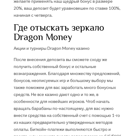
желаете применять наш щедрый бонус в размере
20%, ваш депозит будет уравновешен по ставке 100%,
начиная с четверга.
Где отыскать зеркало
Dragon Money
Акции и турниры Dragon Money казино
После внесения депозита вы сможете сходу же
получить собственный бонус и остальные
вознаграждения. Благодаря множеству предложений,
бонусов, неописуемых игр и большому выбору мы
также поможем для вас заработать много бонусных
средств. Не все казино дают одно и то же, в
особенности для новейших игроков. Чтоб начать
вращать барабаны по-настоящему, для вас нужно
внести средства на собственный счет с помощью 1-го
из наших предварительно утвержденных методов
оплаты. Биткойн-платежи выполняются быстро и