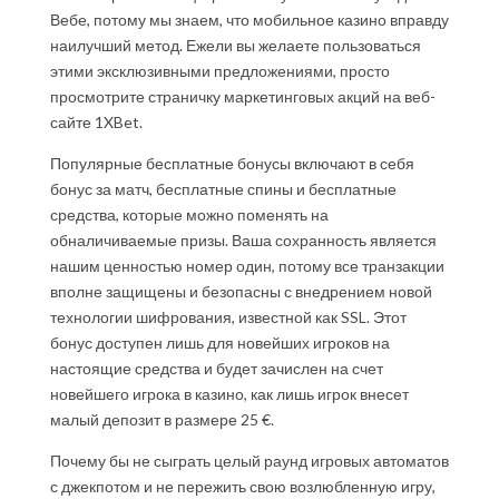
Вебе, потому мы знаем, что мобильное казино вправду
наилучший метод. Ежели вы желаете пользоваться
этими эксклюзивными предложениями, просто
просмотрите страничку маркетинговых акций на веб-
сайте 1XBet.
Популярные бесплатные бонусы включают в себя
бонус за матч, бесплатные спины и бесплатные
средства, которые можно поменять на
обналичиваемые призы. Ваша сохранность является
нашим ценностью номер один, потому все транзакции
вполне защищены и безопасны с внедрением новой
технологии шифрования, известной как SSL. Этот
бонус доступен лишь для новейших игроков на
настоящие средства и будет зачислен на счет
новейшего игрока в казино, как лишь игрок внесет
малый депозит в размере 25 €.
Почему бы не сыграть целый раунд игровых автоматов
с джекпотом и не пережить свою возлюбленную игру,