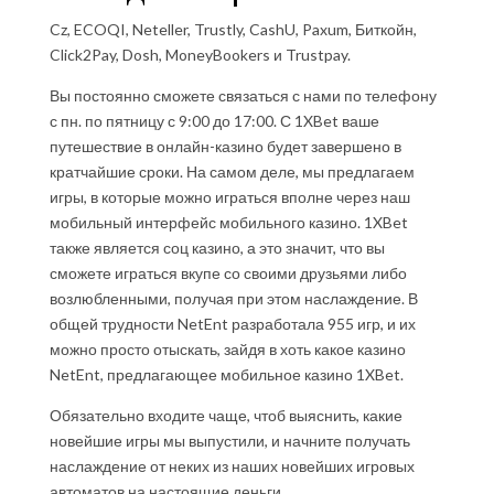
Cz, ECOQI, Neteller, Trustly, CashU, Paxum, Биткойн,
Click2Pay, Dosh, MoneyBookers и Trustpay.
Вы постоянно сможете связаться с нами по телефону
с пн. по пятницу с 9:00 до 17:00. С 1XBet ваше
путешествие в онлайн-казино будет завершено в
кратчайшие сроки. На самом деле, мы предлагаем
игры, в которые можно играться вполне через наш
мобильный интерфейс мобильного казино. 1XBet
также является соц казино, а это значит, что вы
сможете играться вкупе со своими друзьями либо
возлюбленными, получая при этом наслаждение. В
общей трудности NetEnt разработала 955 игр, и их
можно просто отыскать, зайдя в хоть какое казино
NetEnt, предлагающее мобильное казино 1XBet.
Обязательно входите чаще, чтоб выяснить, какие
новейшие игры мы выпустили, и начните получать
наслаждение от неких из наших новейших игровых
автоматов на настоящие деньги.