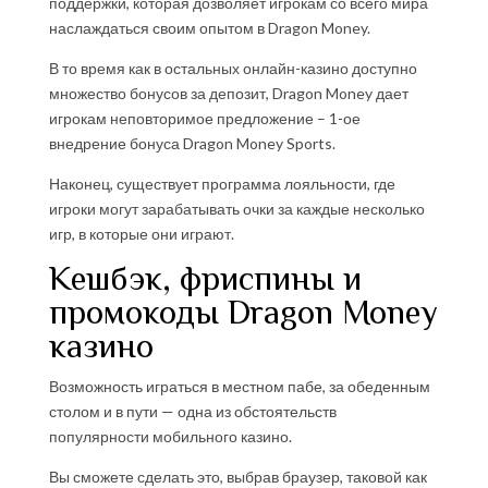
поддержки, которая дозволяет игрокам со всего мира
наслаждаться своим опытом в Dragon Money.
В то время как в остальных онлайн-казино доступно
множество бонусов за депозит, Dragon Money дает
игрокам неповторимое предложение – 1-ое
внедрение бонуса Dragon Money Sports.
Наконец, существует программа лояльности, где
игроки могут зарабатывать очки за каждые несколько
игр, в которые они играют.
Кешбэк, фриспины и
промокоды Dragon Money
казино
Возможность играться в местном пабе, за обеденным
столом и в пути — одна из обстоятельств
популярности мобильного казино.
Вы сможете сделать это, выбрав браузер, таковой как