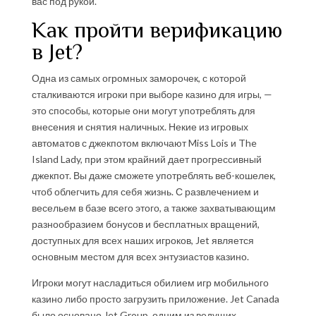
вас под рукой.
Как пройти верификацию
в Jet?
Одна из самых огромных заморочек, с которой
сталкиваются игроки при выборе казино для игры, —
это способы, которые они могут употреблять для
внесения и снятия наличных. Некие из игровых
автоматов с джекпотом включают Miss Lois и The
Island Lady, при этом крайний дает прогрессивный
джекпот. Вы даже сможете употреблять веб-кошелек,
чтоб облегчить для себя жизнь. С развлечением и
весельем в базе всего этого, а также захватывающим
разнообразием бонусов и бесплатных вращений,
доступных для всех наших игроков, Jet является
основным местом для всех энтузиастов казино.
Игроки могут насладиться обилием игр мобильного
казино либо просто загрузить приложение. Jet Canada
было основано Jet Group, одним из ведущих