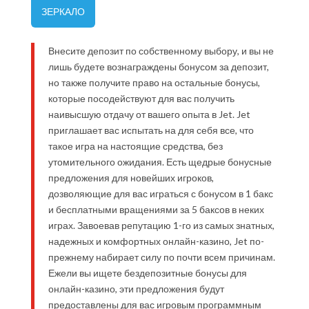
ЗЕРКАЛО
Внесите депозит по собственному выбору, и вы не
лишь будете вознаграждены бонусом за депозит,
но также получите право на остальные бонусы,
которые посодействуют для вас получить
наивысшую отдачу от вашего опыта в Jet. Jet
приглашает вас испытать на для себя все, что
такое игра на настоящие средства, без
утомительного ожидания. Есть щедрые бонусные
предложения для новейших игроков,
дозволяющие для вас играться с бонусом в 1 бакс
и бесплатными вращениями за 5 баксов в неких
играх. Завоевав репутацию 1-го из самых знатных,
надежных и комфортных онлайн-казино, Jet по-
прежнему набирает силу по почти всем причинам.
Ежели вы ищете бездепозитные бонусы для
онлайн-казино, эти предложения будут
предоставлены для вас игровым программным