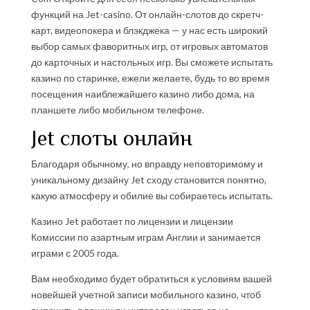
функций на Jet-casino. От онлайн-слотов до скретч-
карт, видеопокера и блэкджека — у нас есть широкий
выбор самых фаворитных игр, от игровых автоматов
до карточных и настольных игр. Вы сможете испытать
казино по старинке, ежели желаете, будь то во время
посещения наиблежайшего казино либо дома, на
планшете либо мобильном телефоне.
Jet слоты онлайн
Благодаря обычному, но вправду неповторимому и
уникальному дизайну Jet сходу становится понятно,
какую атмосферу и обилие вы собираетесь испытать.
Казино Jet работает по лицензии и лицензии
Комиссии по азартным играм Англии и занимается
играми с 2005 года.
Вам необходимо будет обратиться к условиям вашей
новейшей учетной записи мобильного казино, чтоб