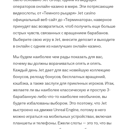
операторов онлайн-казино в мире. Эти потрясающие
видеослоты, от «Темного рыцаря» Jet casino
официальный веб-сайт до «Терминатора», наверное
принудят вас возвратиться, чтоб получить еще больше
острых чувств, связанных с вращением барабанов.
Выберите свою игру в Jet, внесите депозит и выходите
в онлайн с одним из наилучших онлайн-казино.
Мы будем наиболее чем рады показать для вас,
почему вы должны ворачиваться опять и опять.
Каждый день Jet дает для вас новейшую коллекцию
бонусов, релоад-бонусов, бесплатных вращений,
кэшбэка, а также заслуги для приклнных игроков. Итак,
желаете ли вы наиболее классическую и простую 3-
барабанную либо что-то наиболее необычное, вы
будете избалованы выбором. Это поэтому, что Jet
выстроено на движке Unreal Engine, потому в него
можно играться на мобильных устройствах, включая
планшеты и телефоны. Ежели слоты — это то, что вы