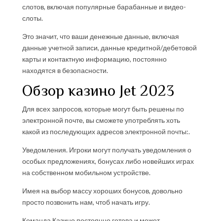
слотов, включая популярные барабанные и видео-
слоты.
Это значит, что ваши денежные данные, включая
данные учетной записи, данные кредитной/дебетовой
карты и контактную информацию, постоянно
находятся в безопасности.
Обзор казино Jet 2023
Для всех запросов, которые могут быть решены по
электронной почте, вы сможете употреблять хоть
какой из последующих адресов электронной почты:.
Уведомления. Игроки могут получать уведомления о
особых предложениях, бонусах либо новейших играх
на собственном мобильном устройстве.
Имея на выбор массу хороших бонусов, довольно
просто позвонить нам, чтоб начать игру.
Команда Казино постоянно готова и может