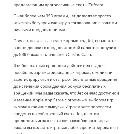
предлагающим прогрессивные слоты Trifecta.
С наиболее чем 350 играми, Jet дозволяет просто
отыскать безупречную игру в согласовании с вашими
личными предпочтениями.
После того, как вы введете промо-код Jet, вы можете
внести депозит в предпочитаемой валюте и получить
до 888 баксов наличными в Casino Cash.
Эти бесплатные вращения действительны для
новейших зарегистрированных игроков, ежели они
зарегистрируются и отыграют бесплатные вращения
до истечения срока деяния бонуса бесплатных
вращений. Мы рады сказать, что Jet сейчас доступно в
магазине Apple App Store с огромным выбором игр,
включая крайние выпуски. Игрок может перевести
средства на собственный счет в Jet, а потом
продолжить играться в свои возлюбленные игры.
Ежели вы желаете играться либо зарегистрироваться