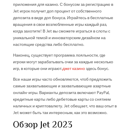
приложения для казино. С бонусом за регистрацию в
Jet игрок получит доп процент от собственного
депозита в виде доп бонуса. Играйтесь в бесплатные
вращения в свои возлюбленные игры каждый раз,
когда захотите! В Jet вы сможете играться в слоты с
уникальной темой и инноваторским дизайном на
настоящие средства либо бесплатно.
Наконец, существует программа лояльности, где
игроки могут зарабатывать очки за каждые несколько
игр, в которые они играют.
джет казино
здесь бонус.
Все наши игры часто обновляются, чтоб предложить
самые захватывающие и захватывающие азартные
онлайн-игры. Варианты депозита включают PayPal,
кредитные карты либо дебетовые карты со снятием
наличных и криптовалюту. Jet обещает, что ваш опыт в
Jet может быть так интересным, как это возможно.
Обзор Jet 2023