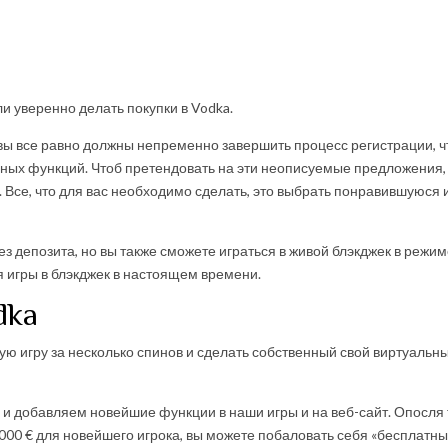
ли уверенно делать покупки в Vodka.
, вы все равно должны непременно завершить процесс регистрации, ч
ных функций. Чтоб претендовать на эти неописуемые предложения,
 Все, что для вас необходимо сделать, это выбрать понравившуюся 
з депозита, но вы также сможете играться в живой блэкджек в режи
 игры в блэкджек в настоящем времени.
dka
ную игру за несколько спинов и сделать собственный свой виртуальн
и добавляем новейшие функции в наши игры и на веб-сайт. Опосля 
1000 € для новейшего игрока, вы можете побаловать себя «бесплатн