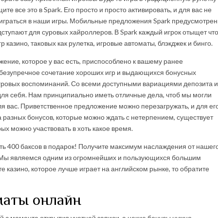
е все это в Spark. Его просто и просто активировать, и для вас не
 играться в наши игры. Мобильные предложения Spark предусмотрен
ступают для суровых хайроллеров. В Spark каждый игрок отыщет что
казино, таковых как рулетка, игровые автоматы, блэкджек и бинго.
ение, которое у вас есть, приспособлено к вашему ранее
 безупречное сочетание хороших игр и выдающихся бонусных
гровых воспоминаний. Со всеми доступными вариациями депозита 
 для себя. Нам принципиально иметь отличные дела, чтоб мы могли
ля вас. Приветственное предложение можно перезагружать, и для ег
 разных бонусов, которые можно ждать с нетерпением, существует
ых можно участвовать в хоть какое время.
ить 400 баксов в подарок! Получите максимум наслаждения от нашег
 Мы являемся одним из огромнейших и пользующихся большим
 казино, которое лучше играет на английском рынке, то обратите
маты онлайн
й с момента открытия учетной записи, а некие бонусы нужно