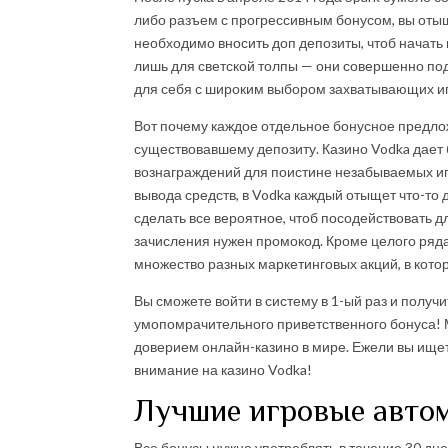
либо разъем с прогрессивным бонусом, вы отыщит
необходимо вносить доп депозиты, чтоб начать
лишь для светской толпы — они совершенно под
для себя с широким выбором захватывающих игр 
Вот почему каждое отдельное бонусное предлож
существовавшему депозиту. Казино Vodka дает
вознаграждений для поистине незабываемых и
вывода средств, в Vodka каждый отыщет что-то
сделать все вероятное, чтоб посодействовать д
зачисления нужен промокод. Кроме целого ряда
множество разных маркетинговых акций, в котор
Вы сможете войти в систему в 1-ый раз и получ
умопомрачительного приветственного бонуса!
доверием онлайн-казино в мире. Ежели вы ищете
внимание на казино Vodka!
Лучшие игровые авто
Все бонусы нужно употреблять в течение 30 дне