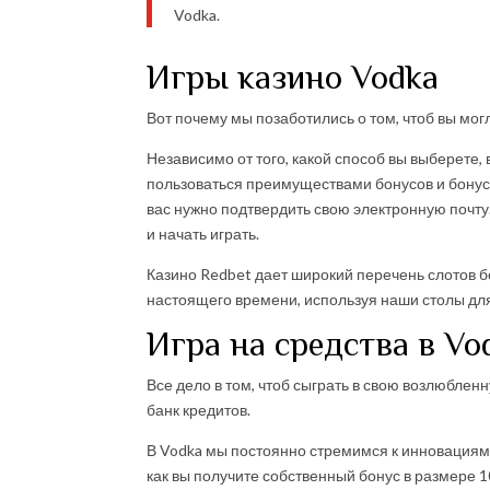
Vodka.
Игры казино Vodka
Вот почему мы позаботились о том, чтоб вы мог
Независимо от того, какой способ вы выберете
пользоваться преимуществами бонусов и бонус
вас нужно подтвердить свою электронную почту.
и начать играть.
Казино Redbet дает широкий перечень слотов бе
настоящего времени, используя наши столы для
Игра на средства в Vo
Все дело в том, чтоб сыграть в свою возлюблен
банк кредитов.
В Vodka мы постоянно стремимся к инновациям 
как вы получите собственный бонус в размере 