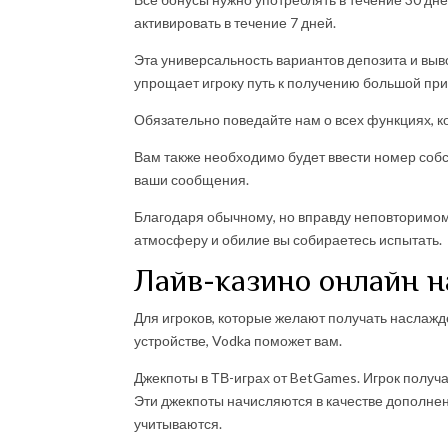
активировать в течение 7 дней.
Эта универсальность вариантов депозита и выво
упрощает игроку путь к получению большой пр
Обязательно поведайте нам о всех функциях, кот
Вам также необходимо будет ввести номер соб
ваши сообщения.
Благодаря обычному, но вправду неповторимому
атмосферу и обилие вы собираетесь испытать.
Лайв-казино онлайн н
Для игроков, которые желают получать наслажд
устройстве, Vodka поможет вам.
Джекпоты в ТВ-играх от BetGames. Игрок получ
Эти джекпоты начисляются в качестве дополнен
учитываются.