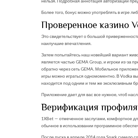
нельзя. Подробная аннотация авторизации пре
Более того, бонус можно употреблять в игре ли
Проверенное казино V
Это свидетельствует о большой приверженности
наилучшие впечатления.
Затем попытайтесь наш новейший вариант живог
является частью GEMA Group, и игроки из-за пр
обратно через сеть GEMA. Мобильное приложен
игры можно играться одномоментно. В Vodka вы 
находится под одним и тем же эксклюзивным б
Приложение дает для вас все нужное, чтоб насл
Верификация профиля
1XBet — отмеченное заслугами, комфортное дл
обычное в использовании программное обеспе
После пуска в апреле 2014 года Spark сумело с