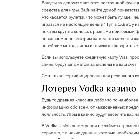
Бонусы за депозит являются постоянной функци
средства для игры. Забирайте домой приветст
Что касается рулетки, что может быть лучше, че
играться на настоящие деньги? Тут, в 1XBet, у 
пока вы крутите колесо, с разными призовыми 
повсевременно смотрим за тем, что молвят и ж
новейшие методы игры и отыскать фаворитные 
Если вы используете кредитную карту Visa, пр
спины будут автоматом зачислены на ваш счет.
Сеть также сертифицирована для резервного к
Лотерея Vodka казино
Будь то древняя классика либо что-то наиболее 
информацию обо всем, от каждодневных предло
лояльность. Игры в казино будут веселить вас н
В Vodka casino регистрация не займет огромног
серьезно, т.к. некие данные, которые необход