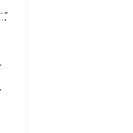
ы не
-то
и
о
о