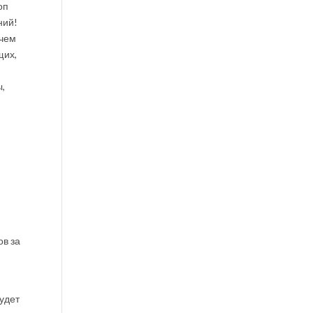
оп
ний!
 чем
щих,
ы,
ов за
будет