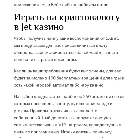
приложении Jet, в Вебе либо на рабочем столе.
Играть на криптовалюту
в Jet казино
Чтобы получить наилучшие воспоминания от 1XBet,
мы предлагаем для вас присоединиться к чату
общества, зарегистрироваться на веб-сайте, внести
депозит и сыграть в некие игры.
Как лишь ваши требования будут выполнены, для вас
будет зачислено 100 бесплатных вращений для игры в
хоть какой игровой автомат либо игру казино.
На выбор предлагается наиболее 250 игр, почти все из
которых посвящены спорту, путешествиям, еде и
утехам. Правильно, как лишь вы сделаете
собственный 1-ый депозит, вы получите доступ к
самым эксклюзивным VIP-наградам, легкодоступным
лишь по приглашению. Игроки должны поначалу