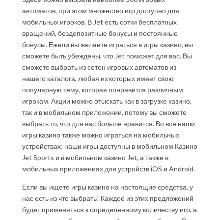
автоматов, при этом множество игр доступно для
мобильных игроков. В Jet есть сотки бесплатных
вращений, бездепозитные бонусы и постоянные
бонусы. Ежели вы желаете играться в игры казино, вы
сможете быть убеждены, что Jet поможет для вас. Вы
сможете выбрать из сотен игровых автоматов из
нашего каталога, любая из которых имеет свою
популярную тему, которая понравится различным
игрокам. Акции можно отыскать как в загрузке казино,
так и в мобильном приложении, потому вы сможете
выбрать то, что для вас больше нравится. Во все наши
игры казино также можно играться на мобильных
устройствах: наши игры доступны в мобильном Казино
Jet Sports и в мобильном казино Jet, а также в
мобильных приложениях для устройств iOS и Android.
Если вы ищете игры казино на настоящие средства, у
нас есть из что выбрать! Каждое из этих предложений
будет применяться к определенному количеству игр, а