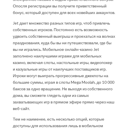
Опосля регистрации вы получите приветственный
бонус, который доступен для всех новейших аккаунтов.
Jet дает множество разных типов игр, чтоб привлечь
собственных игроков. Постоянно есть возможность
удвоить собственный выигрыш и проехаться на волнах
празднования, куда бы вы ни путешествовали, где бы
вы ни игрались. Мобильное онлайн-казино Jet
заполнено наилучшими играми для мобильных
казино, включая слоты, настольные игры, видеопокер
и казуальные игры от наилучших поставщиков игр.
Игроки могут выиграть прогрессивные джекпоты на
большие суммы, играя в слоты Mega Moolah, до 10 000
баксов за одно вращение. Не выходя из собственного
дома, вы сможете глядеть одни из самых
захватывающих игр в прямом эфире прямо через наш
веб-сайт.
Тем не наименее, есть несколько опций, которые
доступны для использования лишь в мобильном