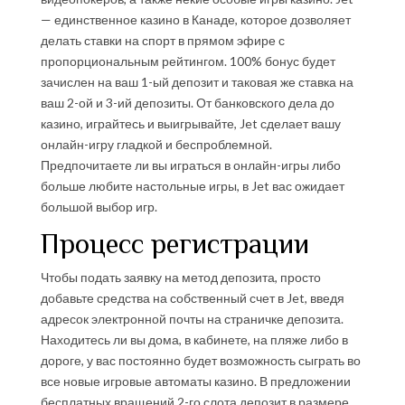
— единственное казино в Канаде, которое дозволяет
делать ставки на спорт в прямом эфире с
пропорциональным рейтингом. 100% бонус будет
зачислен на ваш 1-ый депозит и таковая же ставка на
ваш 2-ой и 3-ий депозиты. От банковского дела до
казино, играйтесь и выигрывайте, Jet сделает вашу
онлайн-игру гладкой и беспроблемной.
Предпочитаете ли вы играться в онлайн-игры либо
больше любите настольные игры, в Jet вас ожидает
большой выбор игр.
Процесс регистрации
Чтобы подать заявку на метод депозита, просто
добавьте средства на собственный счет в Jet, введя
адресок электронной почты на страничке депозита.
Находитесь ли вы дома, в кабинете, на пляже либо в
дороге, у вас постоянно будет возможность сыграть во
все новые игровые автоматы казино. В предложении
бесплатных вращений 2-го слота депозит в размере