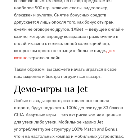
возлюбленным телеком, на выбор предлагается
наиболее 500 игр, включая слоты, видеопокер,
блэкджек и рулетку. Снятие бонусных средств
допускается лишь опосля того, как бонус отыгран,
ежели не оговорено другое. 1XBet — ведущее онлайн-
казино, которое вправду возвращает развлечение в
онлайн-казино с великолепной коллекцией игр,
которые вы просто не отыщите больше нигде.
джет
казино
зеркало онлайн.
Таким образом, вы сможете начать играться в свое
наслаждение и быстро погрузиться в азарт.
Демо-игры на Jet
Любые выводы средств, изготовленные опосля
второго, будут подлежать 100% депозиту до 33 баксов
США. Азартные игры — это акт риска кое-чем ценным
для утехи либо утехи. Мобильное казино Jet
употребляет ту же структуру 100% Match and Bonus,
что и на настольных компах и мобильных устройствах.