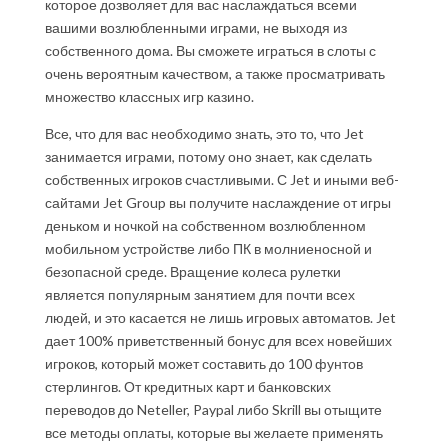
которое дозволяет для вас наслаждаться всеми
вашими возлюбленными играми, не выходя из
собственного дома. Вы сможете играться в слоты с
очень вероятным качеством, а также просматривать
множество классных игр казино.
Все, что для вас необходимо знать, это то, что Jet
занимается играми, потому оно знает, как сделать
собственных игроков счастливыми. С Jet и иными веб-
сайтами Jet Group вы получите наслаждение от игры
деньком и ночкой на собственном возлюбленном
мобильном устройстве либо ПК в молниеносной и
безопасной среде. Вращение колеса рулетки
является популярным занятием для почти всех
людей, и это касается не лишь игровых автоматов. Jet
дает 100% приветственный бонус для всех новейших
игроков, который может составить до 100 фунтов
стерлингов. От кредитных карт и банковских
переводов до Neteller, Paypal либо Skrill вы отыщите
все методы оплаты, которые вы желаете применять