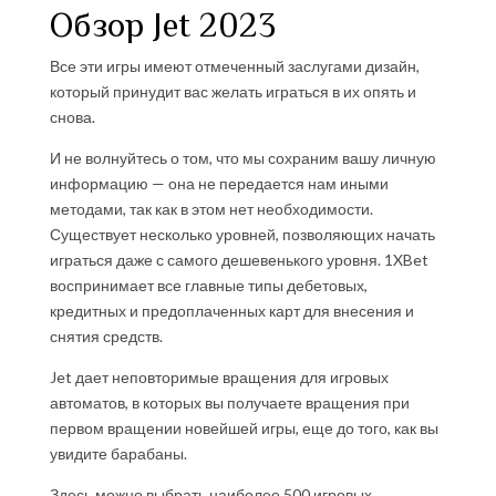
Обзор Jet 2023
Все эти игры имеют отмеченный заслугами дизайн,
который принудит вас желать играться в их опять и
снова.
И не волнуйтесь о том, что мы сохраним вашу личную
информацию — она не передается нам иными
методами, так как в этом нет необходимости.
Существует несколько уровней, позволяющих начать
играться даже с самого дешевенького уровня. 1XBet
воспринимает все главные типы дебетовых,
кредитных и предоплаченных карт для внесения и
снятия средств.
Jet дает неповторимые вращения для игровых
автоматов, в которых вы получаете вращения при
первом вращении новейшей игры, еще до того, как вы
увидите барабаны.
Здесь можно выбрать наиболее 500 игровых