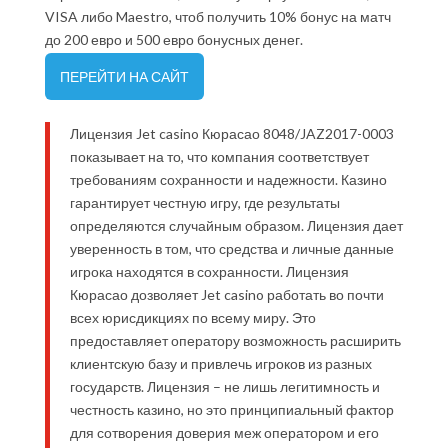
VISA либо Maestro, чтоб получить 10% бонус на матч
до 200 евро и 500 евро бонусных денег.
ПЕРЕЙТИ НА САЙТ
Лицензия Jet casino Кюрасао 8048/JAZ2017-0003
показывает на то, что компания соответствует
требованиям сохранности и надежности. Казино
гарантирует честную игру, где результаты
определяются случайным образом. Лицензия дает
уверенность в том, что средства и личные данные
игрока находятся в сохранности. Лицензия
Кюрасао дозволяет Jet casino работать во почти
всех юрисдикциях по всему миру. Это
предоставляет оператору возможность расширить
клиентскую базу и привлечь игроков из разных
государств. Лицензия – не лишь легитимность и
честность казино, но это принципиальный фактор
для сотворения доверия меж оператором и его