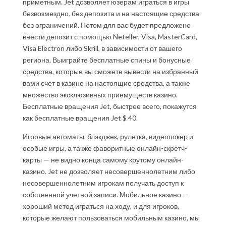
приметным. Jet дозволяет юзерам играться в игры
безвозмездно, без депозита и на настоящие средства
без ограничений. Потом для вас будет предложено
внести депозит с помощью Neteller, Visa, MasterCard,
Visa Electron либо Skrill, в зависимости от вашего
региона. Выиграйте бесплатные спины и бонусные
средства, которые вы сможете вывести на избранный
вами счет в казино на настоящие средства, а также
множество эксклюзивных приемуществ казино.
Бесплатные вращения Jet, быстрее всего, покажутся
как бесплатные вращения Jet $ 40.
Игровые автоматы, блэкджек, рулетка, видеопокер и
особые игры, а также фаворитные онлайн-скретч-
карты — не видно конца самому крутому онлайн-
казино. Jet не дозволяет несовершеннолетним либо
несовершеннолетним игрокам получать доступ к
собственной учетной записи. Мобильное казино —
хороший метод играться на ходу, и для игроков,
которые желают пользоваться мобильным казино, мы