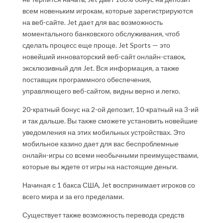
всем новеньким игрокам, которые зарегистрируются
на веб-сайте. Jet дает для вас возможность
моментального банковского обслуживания, чтоб
сделать процесс еще проще. Jet Sports — это
новейший инноваторский веб-сайт онлайн-ставок,
эксклюзивный для Jet. Вся информация, а также
поставщик программного обеспечения,
управляющего веб-сайтом, видны верно и легко.
20-кратный бонус на 2-ой депозит, 10-кратный на 3-ий
и так дальше. Вы также сможете установить новейшие
уведомления на этих мобильных устройствах. Это
мобильное казино дает для вас беспроблемные
онлайн-игры со всеми необычными преимуществами,
которые вы ждете от игры на настоящие деньги.
Начиная с 1 бакса США, Jet воспринимает игроков со
всего мира и за его пределами.
Существует также возможность перевода средств