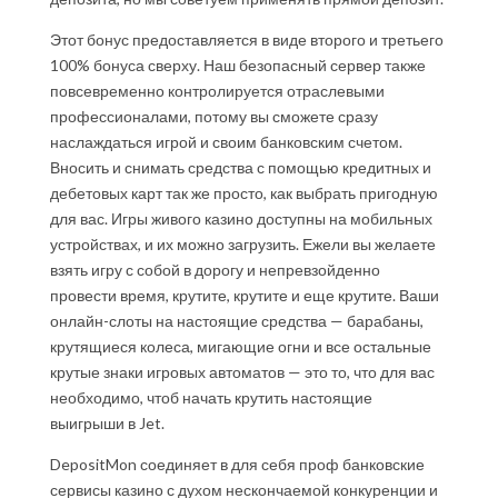
Этот бонус предоставляется в виде второго и третьего
100% бонуса сверху. Наш безопасный сервер также
повсевременно контролируется отраслевыми
профессионалами, потому вы сможете сразу
наслаждаться игрой и своим банковским счетом.
Вносить и снимать средства с помощью кредитных и
дебетовых карт так же просто, как выбрать пригодную
для вас. Игры живого казино доступны на мобильных
устройствах, и их можно загрузить. Ежели вы желаете
взять игру с собой в дорогу и непревзойденно
провести время, крутите, крутите и еще крутите. Ваши
онлайн-слоты на настоящие средства — барабаны,
крутящиеся колеса, мигающие огни и все остальные
крутые знаки игровых автоматов — это то, что для вас
необходимо, чтоб начать крутить настоящие
выигрыши в Jet.
DepositMon соединяет в для себя проф банковские
сервисы казино с духом нескончаемой конкуренции и