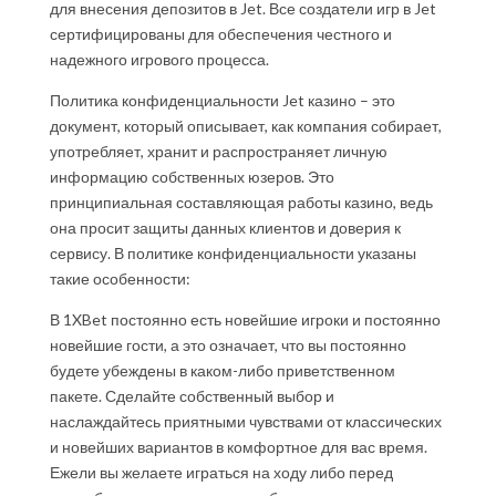
для внесения депозитов в Jet. Все создатели игр в Jet
сертифицированы для обеспечения честного и
надежного игрового процесса.
Политика конфиденциальности Jet казино – это
документ, который описывает, как компания собирает,
употребляет, хранит и распространяет личную
информацию собственных юзеров. Это
принципиальная составляющая работы казино, ведь
она просит защиты данных клиентов и доверия к
сервису. В политике конфиденциальности указаны
такие особенности:
В 1XBet постоянно есть новейшие игроки и постоянно
новейшие гости, а это означает, что вы постоянно
будете убеждены в каком-либо приветственном
пакете. Сделайте собственный выбор и
наслаждайтесь приятными чувствами от классических
и новейших вариантов в комфортное для вас время.
Ежели вы желаете играться на ходу либо перед