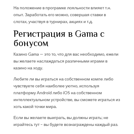
На положение в програмке лояльности влияет т.н.
опыт. Заработать его можно, совершая ставки в
слотах, участвуя в турнирах, акциях и т.д.
Регистрация в Gama с
бонусом
Казино Gama — это то, что для вас необходимо, ежели
вы желаете наслаждаться различными играми в
казино на ходу.
Любите ли вы играться на собственном компе либо
чувствуете себя наиболее уютно, используя
платформу Android либо iOS на собственном
интеллектуальном устройстве, вы сможете играться из
хоть какой точки мира.
Если вы желаете выиграть, вы должны играть; не
играйтесь тут – вы будете вознаграждены каждый раз.