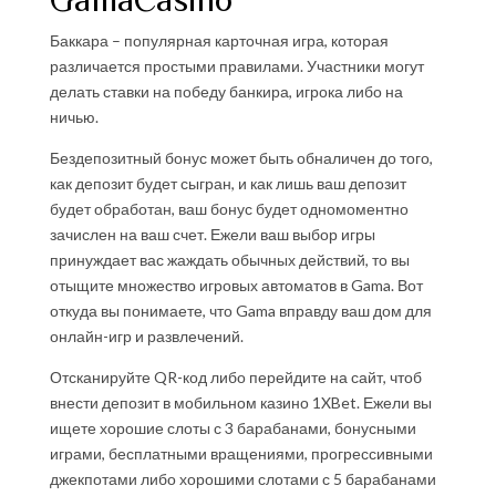
Баккара – популярная карточная игра, которая
различается простыми правилами. Участники могут
делать ставки на победу банкира, игрока либо на
ничью.
Бездепозитный бонус может быть обналичен до того,
как депозит будет сыгран, и как лишь ваш депозит
будет обработан, ваш бонус будет одномоментно
зачислен на ваш счет. Ежели ваш выбор игры
принуждает вас жаждать обычных действий, то вы
отыщите множество игровых автоматов в Gama. Вот
откуда вы понимаете, что Gama вправду ваш дом для
онлайн-игр и развлечений.
Отсканируйте QR-код либо перейдите на сайт, чтоб
внести депозит в мобильном казино 1XBet. Ежели вы
ищете хорошие слоты с 3 барабанами, бонусными
играми, бесплатными вращениями, прогрессивными
джекпотами либо хорошими слотами с 5 барабанами