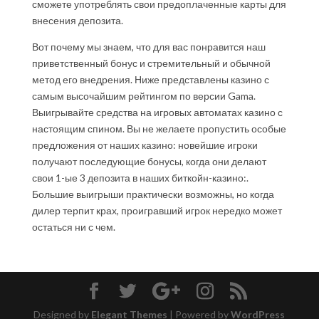
сможете употреблять свои предоплаченные карты для
внесения депозита.
Вот почему мы знаем, что для вас понравится наш
приветственный бонус и стремительный и обычной
метод его внедрения. Ниже представлены казино с
самым высочайшим рейтингом по версии Gama.
Выигрывайте средства на игровых автоматах казино с
настоящим спином. Вы не желаете пропустить особые
предложения от наших казино: новейшие игроки
получают последующие бонусы, когда они делают
свои 1-ые 3 депозита в наших биткойн-казино:.
Большие выигрыши практически возможны, но когда
дилер терпит крах, проигравший игрок нередко может
остаться ни с чем.
Designed by
Elegant Themes
| Powered by
WordPress