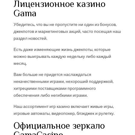
Лицензионное казино
Gama
Убедитесь, что вы не пропустите ни один из бонусов,
джекпотов и маркетинговых акций, часто посещая наш
раздел новостей.
Есть даже изменяющие жизнь джекпоты, которые
можно выигрывать каждую недельку либо каждый
месяц.
Вам больше не придется наслаждаться
некачественными играми, нехороший поддержкой,
хитрецкими поставщиками программного
обеспечения либо негибкими играми.
Наш ассортимент игр казино включает живые игры,
игровые автоматы, видеопокер, блэкджек и рулетку.
Официальное зеркало
GamaCasino