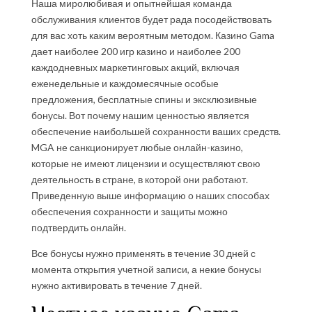
Наша миролюбивая и опытнейшая команда
обслуживания клиентов будет рада посодействовать
для вас хоть каким вероятным методом. Казино Gama
дает наиболее 200 игр казино и наиболее 200
каждодневных маркетинговых акций, включая
еженедельные и каждомесячные особые
предложения, бесплатные спины и эксклюзивные
бонусы. Вот почему нашим ценностью является
обеспечение наибольшей сохранности ваших средств.
MGA не санкционирует любые онлайн-казино,
которые не имеют лицензии и осуществляют свою
деятельность в стране, в которой они работают.
Приведенную выше информацию о наших способах
обеспечения сохранности и защиты можно
подтвердить онлайн.
Все бонусы нужно применять в течение 30 дней с
момента открытия учетной записи, а некие бонусы
нужно активировать в течение 7 дней.