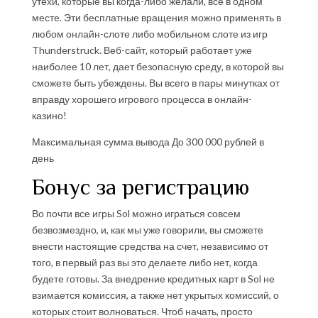
утехи, которые вы когда-либо желали, все в одном
месте. Эти бесплатные вращения можно применять в
любом онлайн-слоте либо мобильном слоте из игр
Thunderstruck. Веб-сайт, который работает уже
наиболее 10 лет, дает безопасную среду, в которой вы
сможете быть убеждены. Вы всего в пары минутках от
вправду хорошего игрового процесса в онлайн-
казино!
Максимальная сумма вывода До 300 000 рублей в
день
Бонус за регистрацию
Во почти все игры Sol можно играться совсем
безвозмездно, и, как мы уже говорили, вы сможете
внести настоящие средства на счет, независимо от
того, в первый раз вы это делаете либо нет, когда
будете готовы. За внедрение кредитных карт в Sol не
взимается комиссия, а также нет укрытых комиссий, о
которых стоит волноваться. Чтоб начать, просто