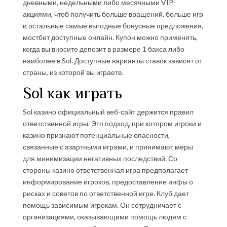
дневными, недельными либо месячными VIP-
акциями, чтоб получить больше вращений, больше игр
и остальные самые выгодные бонусные предложения,
мостбет доступные онлайн. Купон можно применять,
когда вы вносите депозит в размере 1 бакса либо
наиболее в Sol. Доступные варианты ставок зависят от
страны, из которой вы играете.
Sol как играть
Sol казино официальный веб-сайт держится правил
ответственной игры. Это подход, при котором игроки и
казино признают потенциальные опасности,
связанные с азартными играми, и принимают меры
для минимизации негативных последствий. Со
стороны казино ответственная игра предполагает
информирование игроков, предоставление инфы о
рисках и советов по ответственной игре. Клуб дает
помощь зависимым игрокам. Он сотрудничает с
организациями, оказывающими помощь людям с