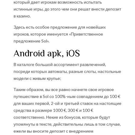
который дает игрокам возможность испытать
истинные игры, до этого чем они решат внести депозит
в казино.
Здесь есть особое предложение для новейших
игроков, которое именуется «Приветственное
предложение Sol».
Android apk, iOS
В каталоге большой ассортимент развлечений,
посреди которых автоматы, разные слоты, настольные
модели с живым крупье;
Таким образом, вы все равно начнете свое игровое
путешествие в Sol со 100%-ным совпадением до 100 €
для ваших первой, 2-ой и третьей ставок на настоящие
средства в размере 1000 €, 300 € и 100 €
соответственно. Некие из бонусов, которые будут
упомянуты в тексте, действительны лишь в том случае,
ежели вы вносите депозит с внедрением