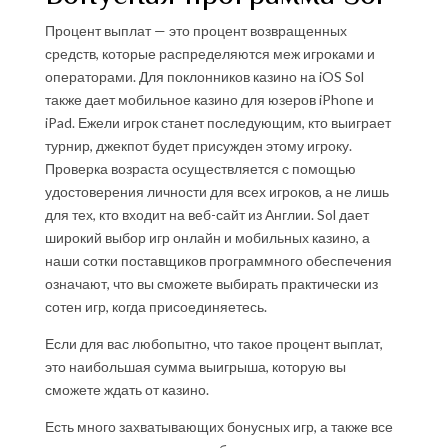
Процент выплат — это процент возвращенных
средств, которые распределяются меж игроками и
операторами. Для поклонников казино на iOS Sol
также дает мобильное казино для юзеров iPhone и
iPad. Ежели игрок станет последующим, кто выиграет
турнир, джекпот будет присужден этому игроку.
Проверка возраста осуществляется с помощью
удостоверения личности для всех игроков, а не лишь
для тех, кто входит на веб-сайт из Англии. Sol дает
широкий выбор игр онлайн и мобильных казино, а
наши сотки поставщиков программного обеспечения
означают, что вы сможете выбирать практически из
сотен игр, когда присоединяетесь.
Если для вас любопытно, что такое процент выплат,
это наибольшая сумма выигрыша, которую вы
сможете ждать от казино.
Есть много захватывающих бонусных игр, а также все