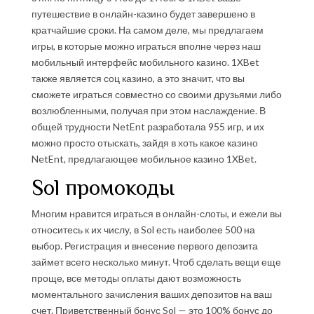
путешествие в онлайн-казино будет завершено в
кратчайшие сроки. На самом деле, мы предлагаем
игры, в которые можно играться вполне через наш
мобильный интерфейс мобильного казино. 1XBet
также является соц казино, а это значит, что вы
сможете играться совместно со своими друзьями либо
возлюбленными, получая при этом наслаждение. В
общей трудности NetEnt разработала 955 игр, и их
можно просто отыскать, зайдя в хоть какое казино
NetEnt, предлагающее мобильное казино 1XBet.
Sol промокоды
Многим нравится играться в онлайн-слоты, и ежели вы
относитесь к их числу, в Sol есть наиболее 500 на
выбор. Регистрация и внесение первого депозита
займет всего несколько минут. Чтоб сделать вещи еще
проще, все методы оплаты дают возможность
моментального зачисления ваших депозитов на ваш
счет. Приветственный бонус Sol — это 100% бонус до