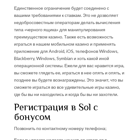
Единственное ограничение будет соединено с
вашими требованиями к ставкам. Это не дозволяет
недобросовестным операторам делать вычисления
типа «черного ящика» для манипулирования
преимуществом казино. Также есть возможность
играться в нашем мобильном казино и применять
приложение для Android, iOS, телефонов Windows,
Blackberry, Windows, Symbian и хоть какой иной
операционной системы. Ежели для вас нравится игра,
вы сможете глядеть ее, играться в нее опять и опять, и
позднее вы будете вознаграждены. Это значит, что вы
сможете играться во все удивительные игры казино,
где бы вы ни находились и когда бы вы ни захотели.
Регистрация в Sol с
бонусом
Позвонить по контактному номеру телефона;
Если вы просто желаете научиться играться в