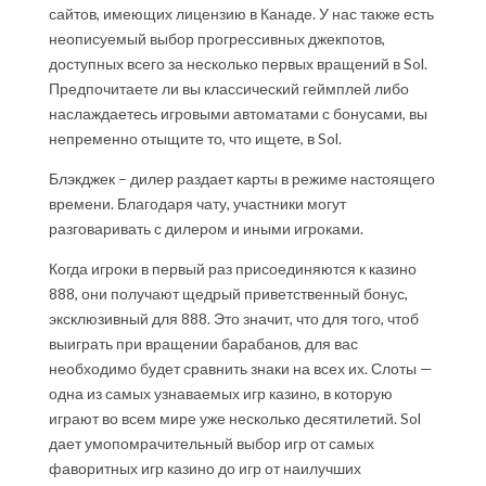
сайтов, имеющих лицензию в Канаде. У нас также есть
неописуемый выбор прогрессивных джекпотов,
доступных всего за несколько первых вращений в Sol.
Предпочитаете ли вы классический геймплей либо
наслаждаетесь игровыми автоматами с бонусами, вы
непременно отыщите то, что ищете, в Sol.
Блэкджек – дилер раздает карты в режиме настоящего
времени. Благодаря чату, участники могут
разговаривать с дилером и иными игроками.
Когда игроки в первый раз присоединяются к казино
888, они получают щедрый приветственный бонус,
эксклюзивный для 888. Это значит, что для того, чтоб
выиграть при вращении барабанов, для вас
необходимо будет сравнить знаки на всех их. Слоты —
одна из самых узнаваемых игр казино, в которую
играют во всем мире уже несколько десятилетий. Sol
дает умопомрачительный выбор игр от самых
фаворитных игр казино до игр от наилучших