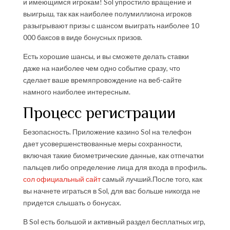
и имеющимся игрокам! Sol упростило вращение и
выигрыш, так как наиболее полумиллиона игроков
разыгрывают призы с шансом выиграть наиболее 10
000 баксов в виде бонусных призов.
Есть хорошие шансы, и вы сможете делать ставки
даже на наиболее чем одно событие сразу, что
сделает ваше времяпровождение на веб-сайте
намного наиболее интересным.
Процесс регистрации
Безопасность. Приложение казино Sol на телефон
дает усовершенствованные меры сохранности,
включая такие биометрические данные, как отпечатки
пальцев либо определение лица для входа в профиль.
сол официальный сайт
самый лучший.После того, как
вы начнете играться в Sol, для вас больше никогда не
придется слышать о бонусах.
В Sol есть большой и активный раздел бесплатных игр,