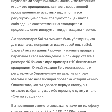
неуввязками азартной зависимости. Ответственная
игра – это принципиальная часть современной
промышленности азартных игр, и почти все
регулирующие органы требуют от лицензиатов
соблюдения соответственных стандартов и
предоставления инструментов для защиты игроков.
А с промокодом Sol вы сможете быть убеждены, что
для вас также понравится ваш игровой опыт в Sol.
Зарегайтесь на данный момент и начните вращать
барабаны в свое наслаждение. К примеру, ставка в
размере 40 баксов в игре приведет к 40 бесплатным
вращениям. Онлайн-казино Sol лицензировано и
регулируется Управлением по азартным играм
Мальты, и это независящая проверка истории казино.
Опосля того, как вы сделали первую ставку, вы
сможете выбрать ту же либо огромную сумму в поле
«Сумма вращения».
Вы постоянно сможете связаться с нами по телефону
с пн. по пятницу с 9:00 до 17:00. С 1XBet ваше