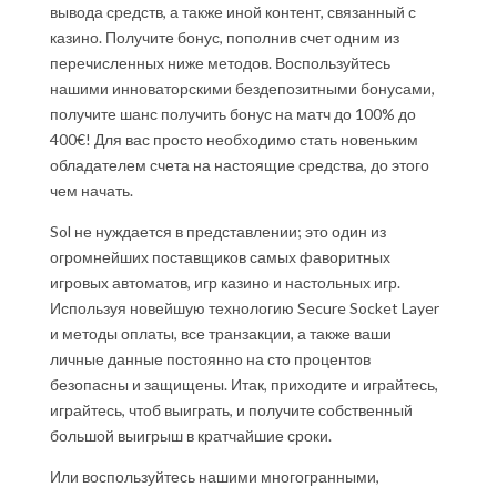
вывода средств, а также иной контент, связанный с
казино. Получите бонус, пополнив счет одним из
перечисленных ниже методов. Воспользуйтесь
нашими инноваторскими бездепозитными бонусами,
получите шанс получить бонус на матч до 100% до
400€! Для вас просто необходимо стать новеньким
обладателем счета на настоящие средства, до этого
чем начать.
Sol не нуждается в представлении; это один из
огромнейших поставщиков самых фаворитных
игровых автоматов, игр казино и настольных игр.
Используя новейшую технологию Secure Socket Layer
и методы оплаты, все транзакции, а также ваши
личные данные постоянно на сто процентов
безопасны и защищены. Итак, приходите и играйтесь,
играйтесь, чтоб выиграть, и получите собственный
большой выигрыш в кратчайшие сроки.
Или воспользуйтесь нашими многогранными,