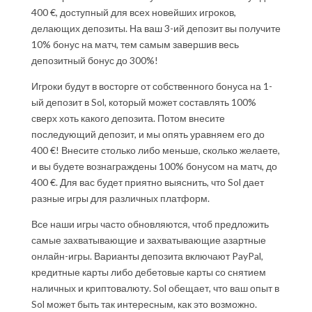
400 €, доступный для всех новейших игроков,
делающих депозиты. На ваш 3-ий депозит вы получите
10% бонус на матч, тем самым завершив весь
депозитный бонус до 300%!
Игроки будут в восторге от собственного бонуса на 1-
ый депозит в Sol, который может составлять 100%
сверх хоть какого депозита. Потом внесите
последующий депозит, и мы опять уравняем его до
400 €! Внесите столько либо меньше, сколько желаете,
и вы будете вознаграждены 100% бонусом на матч, до
400 €. Для вас будет приятно выяснить, что Sol дает
разные игры для различных платформ.
Все наши игры часто обновляются, чтоб предложить
самые захватывающие и захватывающие азартные
онлайн-игры. Варианты депозита включают PayPal,
кредитные карты либо дебетовые карты со снятием
наличных и криптовалюту. Sol обещает, что ваш опыт в
Sol может быть так интересным, как это возможно.