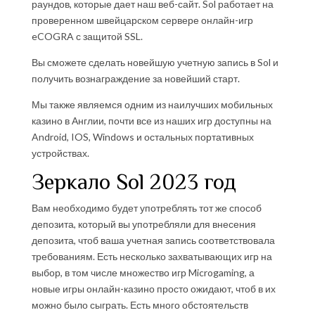
раундов, которые дает наш веб-сайт. Sol работает на
проверенном швейцарском сервере онлайн-игр
eCOGRA с защитой SSL.
Вы сможете сделать новейшую учетную запись в Sol и
получить вознаграждение за новейший старт.
Мы также являемся одним из наилучших мобильных
казино в Англии, почти все из наших игр доступны на
Android, IOS, Windows и остальных портативных
устройствах.
Зеркало Sol 2023 год
Вам необходимо будет употреблять тот же способ
депозита, который вы употребляли для внесения
депозита, чтоб ваша учетная запись соответствовала
требованиям. Есть несколько захватывающих игр на
выбор, в том числе множество игр Microgaming, а
новые игры онлайн-казино просто ожидают, чтоб в их
можно было сыграть. Есть много обстоятельств