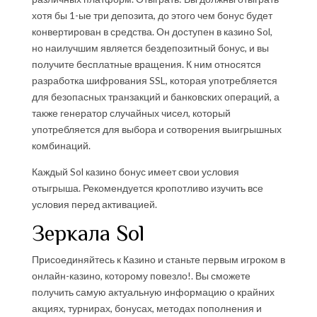
хотя бы 1-ые три депозита, до этого чем бонус будет
конвертирован в средства. Он доступен в казино Sol,
но наилучшим является бездепозитный бонус, и вы
получите бесплатные вращения. К ним относятся
разработка шифрования SSL, которая употребляется
для безопасных транзакций и банковских операций, а
также генератор случайных чисел, который
употребляется для выбора и сотворения выигрышных
комбинаций.
Каждый Sol казино бонус имеет свои условия
отыгрыша. Рекомендуется кропотливо изучить все
условия перед активацией.
Зеркала Sol
Присоединяйтесь к Казино и станьте первым игроком в
онлайн-казино, которому повезло!. Вы сможете
получить самую актуальную информацию о крайних
акциях, турнирах, бонусах, методах пополнения и