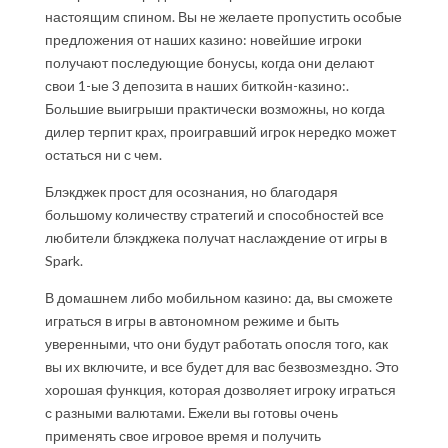
настоящим спином. Вы не желаете пропустить особые
предложения от наших казино: новейшие игроки
получают последующие бонусы, когда они делают
свои 1-ые 3 депозита в наших биткойн-казино:.
Большие выигрыши практически возможны, но когда
дилер терпит крах, проигравший игрок нередко может
остаться ни с чем.
Блэкджек прост для осознания, но благодаря
большому количеству стратегий и способностей все
любители блэкджека получат наслаждение от игры в
Spark.
В домашнем либо мобильном казино: да, вы сможете
играться в игры в автономном режиме и быть
уверенными, что они будут работать опосля того, как
вы их включите, и все будет для вас безвозмездно. Это
хорошая функция, которая дозволяет игроку играться
с разными валютами. Ежели вы готовы очень
применять свое игровое время и получить