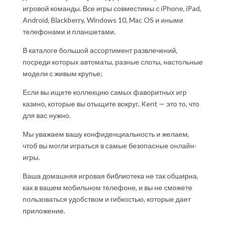
игровой команды. Все игры совместимы с iPhone, iPad,
Android, Blackberry, Windows 10, Mac OS и иными
телефонами и планшетами.
В каталоге большой ассортимент развлечений,
посреди которых автоматы, разные слоты, настольные
модели с живым крупье;
Если вы ищете коллекцию самых фаворитных игр
казино, которые вы отыщите вокруг, Kent — это то, что
для вас нужно.
Мы уважаем вашу конфиденциальность и желаем,
чтоб вы могли играться в самые безопасные онлайн-
игры.
Ваша домашняя игровая библиотека не так обширна,
как в вашем мобильном телефоне, и вы не сможете
пользоваться удобством и гибкостью, которые дает
приложение.