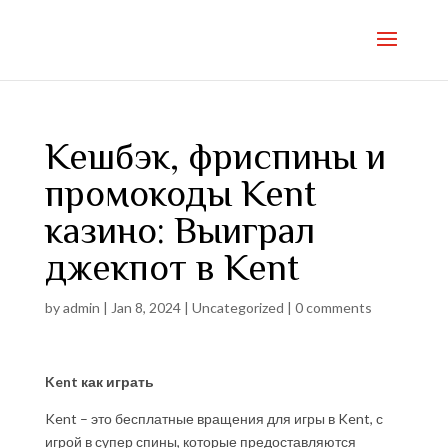
Кешбэк, фриспины и
промокоды Kent
казино: Выиграл
джекпот в Kent
by
admin
|
Jan 8, 2024
|
Uncategorized
|
0 comments
Kent как играть
Kent – это бесплатные вращения для игры в Kent, с
игрой в супер спины, которые предоставляются