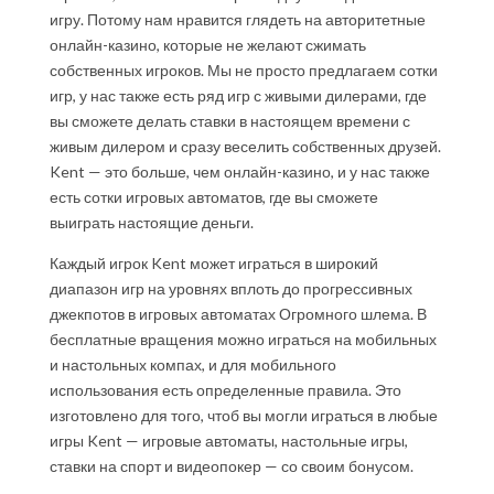
игру. Потому нам нравится глядеть на авторитетные
онлайн-казино, которые не желают сжимать
собственных игроков. Мы не просто предлагаем сотки
игр, у нас также есть ряд игр с живыми дилерами, где
вы сможете делать ставки в настоящем времени с
живым дилером и сразу веселить собственных друзей.
Kent — это больше, чем онлайн-казино, и у нас также
есть сотки игровых автоматов, где вы сможете
выиграть настоящие деньги.
Каждый игрок Kent может играться в широкий
диапазон игр на уровнях вплоть до прогрессивных
джекпотов в игровых автоматах Огромного шлема. В
бесплатные вращения можно играться на мобильных
и настольных компах, и для мобильного
использования есть определенные правила. Это
изготовлено для того, чтоб вы могли играться в любые
игры Kent — игровые автоматы, настольные игры,
ставки на спорт и видеопокер — со своим бонусом.