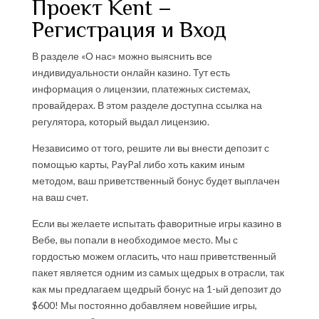
Проект Kent –
Регистрация и Вход
В разделе «О нас» можно выяснить все
индивидуальности онлайн казино. Тут есть
информация о лицензии, платежных системах,
провайдерах. В этом разделе доступна ссылка на
регулятора, который выдал лицензию.
Независимо от того, решите ли вы внести депозит с
помощью карты, PayPal либо хоть каким иным
методом, ваш приветственный бонус будет выплачен
на ваш счет.
Если вы желаете испытать фаворитные игры казино в
Вебе, вы попали в необходимое место. Мы с
гордостью можем огласить, что наш приветственный
пакет является одним из самых щедрых в отрасли, так
как мы предлагаем щедрый бонус на 1-ый депозит до
$600! Мы постоянно добавляем новейшие игры,