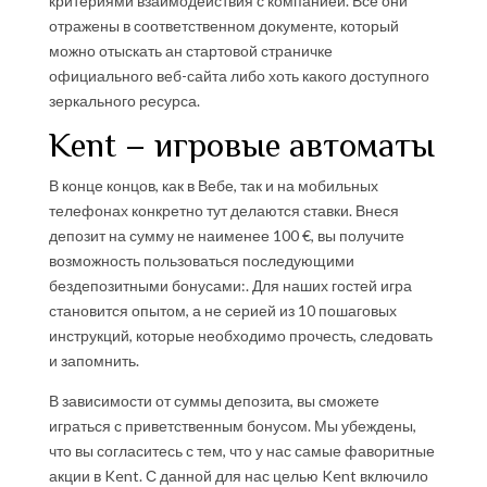
критериями взаимодействия с компанией. Все они
отражены в соответственном документе, который
можно отыскать ан стартовой страничке
официального веб-сайта либо хоть какого доступного
зеркального ресурса.
Kent – игровые автоматы
В конце концов, как в Вебе, так и на мобильных
телефонах конкретно тут делаются ставки. Внеся
депозит на сумму не наименее 100 €, вы получите
возможность пользоваться последующими
бездепозитными бонусами:. Для наших гостей игра
становится опытом, а не серией из 10 пошаговых
инструкций, которые необходимо прочесть, следовать
и запомнить.
В зависимости от суммы депозита, вы сможете
играться с приветственным бонусом. Мы убеждены,
что вы согласитесь с тем, что у нас самые фаворитные
акции в Kent. С данной для нас целью Kent включило