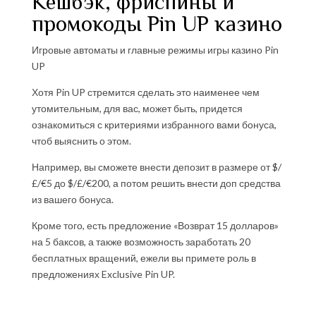
Кешбэк, фриспины и
промокоды Pin UP казино
Игровые автоматы и главные режимы игры казино Pin
UP
Хотя Pin UP стремится сделать это наименее чем
утомительным, для вас, может быть, придется
ознакомиться с критериями избранного вами бонуса,
чтоб выяснить о этом.
Например, вы сможете внести депозит в размере от $/
£/€5 до $/£/€200, а потом решить внести доп средства
из вашего бонуса.
Кроме того, есть предложение «Возврат 15 долларов»
на 5 баксов, а также возможность заработать 20
бесплатных вращений, ежели вы примете роль в
предложениях Exclusive Pin UP.