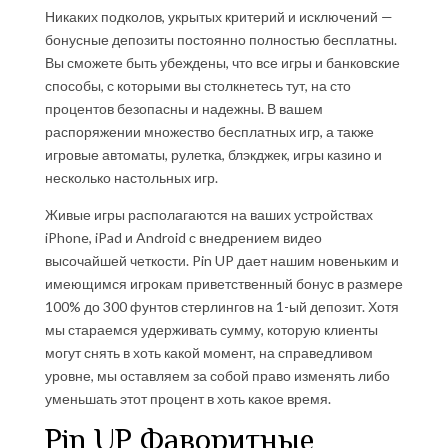
Никаких подколов, укрытых критерий и исключений —
бонусные депозиты постоянно полностью бесплатны.
Вы сможете быть убеждены, что все игры и банковские
способы, с которыми вы столкнетесь тут, на сто
процентов безопасны и надежны. В вашем
распоряжении множество бесплатных игр, а также
игровые автоматы, рулетка, блэкджек, игры казино и
несколько настольных игр.
Живые игры располагаются на ваших устройствах
iPhone, iPad и Android с внедрением видео
высочайшей четкости. Pin UP дает нашим новеньким и
имеющимся игрокам приветственный бонус в размере
100% до 300 фунтов стерлингов на 1-ый депозит. Хотя
мы стараемся удерживать сумму, которую клиенты
могут снять в хоть какой момент, на справедливом
уровне, мы оставляем за собой право изменять либо
уменьшать этот процент в хоть какое время.
Pin UP Фаворитные