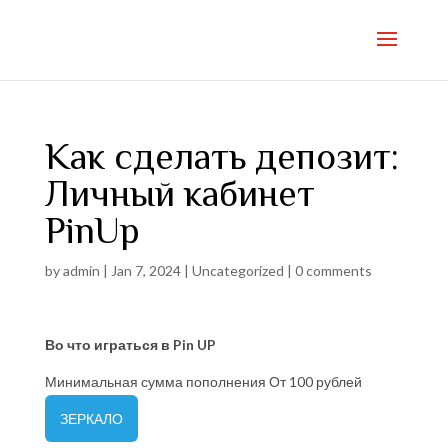
Как сделать депозит:
Личный кабинет
PinUp
by
admin
|
Jan 7, 2024
|
Uncategorized
|
0 comments
Во что играться в Pin UP
Минимальная сумма пополнения От 100 рублей
ЗЕРКАЛО