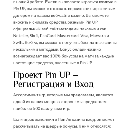
в нашей работе. Ежели вы желаете играться вживую в
Pin UP, вы сможете отыскать версию этих игр с живым
дилером на нашем веб-сайте казино. Вы сможете
вносить и снимать средства разными Pin UP
официальный веб-сайт методами, таковыми как
Neteller, Skrill, EcoCard, Mastercard, Visa, Maestro и
Swift. Во-2-х, вы сможете получить бесплатные спины
несколькими методами. Бонус онлайн-казино
вознаграждает вас 100% бонусом на матч за каждые
настоящие средства, внесенные в Pin UP.
Проект Pin UP –
Регистрация и Вход
Ассортимент игр, которые мы предлагаем, является
одной из наших мощных сторон: мы предлагаем
наиболее 500 наилучших игр.
Если игрок выполнил в Пин Ап казино вход, он может
рассчитывать на щедрые бонусы. К ним относятся: