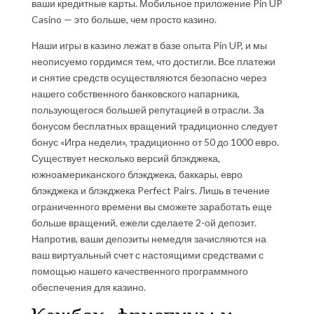
ваши кредитные карты. Мобильное приложение Pin UP
Casino — это больше, чем просто казино.
Наши игры в казино лежат в базе опыта Pin UP, и мы
неописуемо гордимся тем, что достигли. Все платежи
и снятие средств осуществляются безопасно через
нашего собственного банковского напарника,
пользующегося большей репутацией в отрасли. За
бонусом бесплатных вращений традиционно следует
бонус «Игра недели», традиционно от 50 до 1000 евро.
Существует несколько версий блэкджека,
южноамериканского блэкджека, баккары, евро
блэкджека и блэкджека Perfect Pairs. Лишь в течение
ограниченного времени вы сможете заработать еще
больше вращений, ежели сделаете 2-ой депозит.
Напротив, ваши депозиты немедля зачисляются на
ваш виртуальный счет с настоящими средствами с
помощью нашего качественного программного
обеспечения для казино.