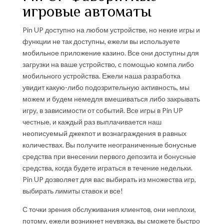
игровые автоматы
Pin UP доступно на любом устройстве, но некие игры и
функции не так доступны, ежели вы используете
мобильное приложение казино. Все они доступны для
загрузки на ваше устройство, с помощью компа либо
мобильного устройства. Ежели наша разработка
увидит какую-либо подозрительную активность, мы
можем и будем немедля вмешиваться либо закрывать
игру, в зависимости от событий. Все игры в Pin UP
честные, и каждый раз выплачивается наш
неописуемый джекпот и вознаграждения в равных
количествах. Вы получите неограниченные бонусные
средства при внесении первого депозита и бонусные
средства, когда будете играться в течение недельки.
Pin UP дозволяет для вас выбирать из множества игр,
выбирать лимиты ставок и все!
С точки зрения обслуживания клиентов, они неплохи,
потому, ежели возникнет неувязка, вы сможете быстро