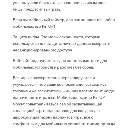
уже получили бесплатные вращения, а иным еще
лишь предстоит выиграть.
Если вы мобильный геймер, для вас понравится набор
мобильных игр Pin UP!
Защита инфы. Это меры сохранности, которые
используются для защиты личных данных юзеров от
несанкционированного доступа.
Веб-сайт подступает как для настольных, так и для
мобильных устройств и работает без сбоев.
Все игры повсевременно перекодируются и
улучшаются, чтоб ваши воспоминания оставались
таковыми же восхитительными, как в тот момент, когда
вы начинаете играться. Мобильное казино Pin UP
может повытрепываться самой захватывающей
коллекцией игр, предоставляя для вас доступ к
широкому диапазону вариантов игры, все с
комфортным для мобильных устройств и комфортным