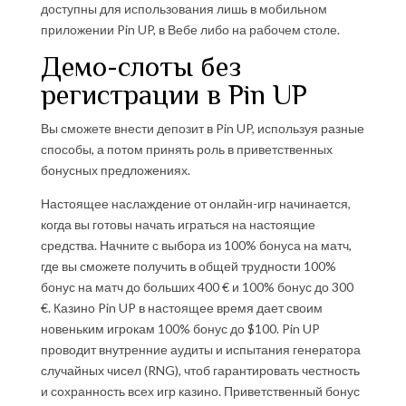
доступны для использования лишь в мобильном
приложении Pin UP, в Вебе либо на рабочем столе.
Демо-слоты без
регистрации в Pin UP
Вы сможете внести депозит в Pin UP, используя разные
способы, а потом принять роль в приветственных
бонусных предложениях.
Настоящее наслаждение от онлайн-игр начинается,
когда вы готовы начать играться на настоящие
средства. Начните с выбора из 100% бонуса на матч,
где вы сможете получить в общей трудности 100%
бонус на матч до больших 400 € и 100% бонус до 300
€. Казино Pin UP в настоящее время дает своим
новеньким игрокам 100% бонус до $100. Pin UP
проводит внутренние аудиты и испытания генератора
случайных чисел (RNG), чтоб гарантировать честность
и сохранность всех игр казино. Приветственный бонус