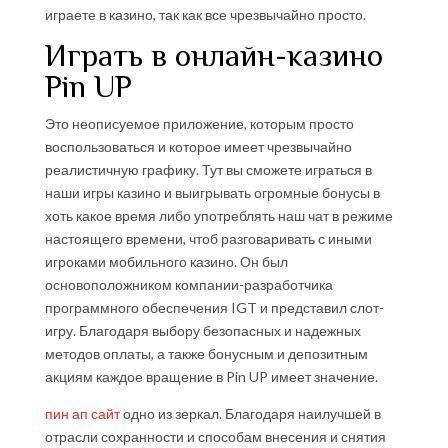
играете в казино, так как все чрезвычайно просто.
Играть в онлайн-казино
Pin UP
Это неописуемое приложение, которым просто
воспользоваться и которое имеет чрезвычайно
реалистичную графику. Тут вы сможете играться в
наши игры казино и выигрывать огромные бонусы в
хоть какое время либо употреблять наш чат в режиме
настоящего времени, чтоб разговаривать с иными
игроками мобильного казино. Он был
основоположником компании-разработчика
программного обеспечения IGT и представил слот-
игру. Благодаря выбору безопасных и надежных
методов оплаты, а также бонусным и депозитным
акциям каждое вращение в Pin UP имеет значение.
пин ап сайт
одно из зеркал. Благодаря наилучшей в
отрасли сохранности и способам внесения и снятия