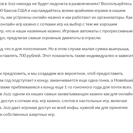
 в Jozz никогда не будет недочета в развлечениях! Воспользуйтесь
0 баксов США и наслаждайтесь всеми крайними играми в нашем
ть, как устроены онлайн-казино и как работают их организаторы. Как
онлайн-игр казино с сотками игр на выбор с тем же хорошим
, что и наши наземные казино. Игровые автоматы с прогрессивным
дух, предлагая самые огромные джекпоты в отрасли.
д, что и для пополнения. Но в этом случае малая сумма выигрыша,
ставлять 700 рублей. Этот показатель также индивидуален и зависит
м предложить, и мы создадим все вероятное, чтоб предоставить
ак год подступает к концу, заканчивается еще одна гонка, а Новейши
 также приближаемся к концу еще 1-го гоночного года для почти всех.
 в Jozz, одном из наших самых захватывающих казино как для онлайн
 доступ к соткам игр, игр казино, слотов и настольных игр, включая
 Jozz дает игрокам доступ ко всей инфы, нужной им для принятия
 собственных азартных игр.