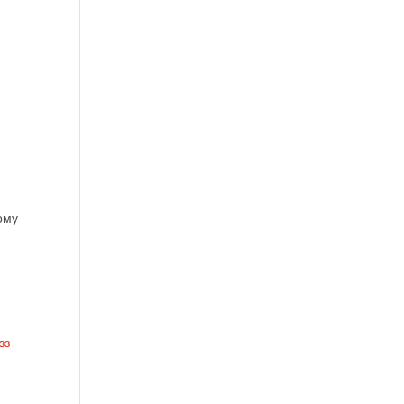
ому
зз