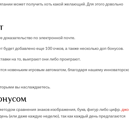
мпании может получить хоть какой желающий. Для этого довольно
т
е доказательство по электронной почте.
т будет добавлено еще 100 очков, а также несколько доп бонусов.
тавки на то, выиграют они либо проиграют.
ладится новеньким игровым автоматом, благодаря нашему инноваторск
которыми вы наслаждаетесь.
бонусом
методом сравнения знаков изображения, букв, фигур либо цифр.
джо
день (или даже каждую неделю), так как каждый день предлагаются