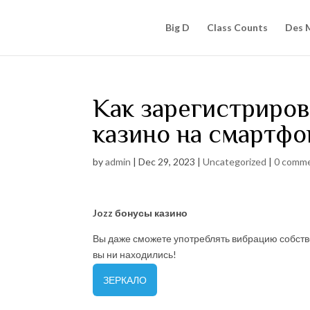
Big D
Class Counts
Des M
Как зарегистриров
казино на смартфо
by
admin
|
Dec 29, 2023
|
Uncategorized
|
0 comm
Jozz бонусы казино
Вы даже сможете употреблять вибрацию собстве
вы ни находились!
ЗЕРКАЛО