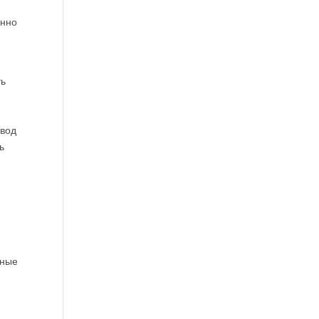
янно
ть
ывод
ь
ьные