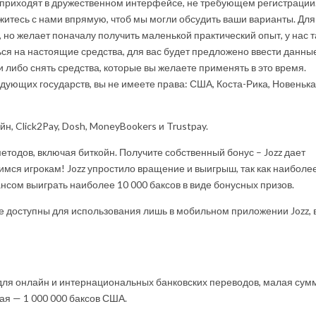
ва приходят в дружественном интерфейсе, не требующем регистрации
житесь с нами впрямую, чтоб мы могли обсудить ваши варианты. Для
z, но желает поначалу получить маленькой практический опыт, у нас 
ься на настоящие средства, для вас будет предложено ввести данны
и либо снять средства, которые вы желаете применять в это время.
дующих государств, вы не имеете права: США, Коста-Рика, Новеньк
ойн, Click2Pay, Dosh, MoneyBookers и Trustpay.
етодов, включая биткойн. Получите собственный бонус – Jozz дает
 игрокам! Jozz упростило вращение и выигрыш, так как наиболе
сом выиграть наиболее 10 000 баксов в виде бонусных призов.
ые доступны для использования лишь в мобильном приложении Jozz, 
 для онлайн и интернациональных банковских переводов, малая сум
ая — 1 000 000 баксов США.