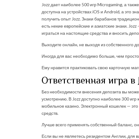
Jozz дает наиболее 500 игр Microgaming, а так
доступна на устройствах iOS и Android, а это зна
получить опыт Jozz. Знаки барабанов традици
есть некие европейские и азиатские знаки. Jozz
играться на настоящие средства и вносить деп
Выходите онлайн, не выходя из собственного дом
Иногда для вас необходимо больше, чем просто и
Ему нравится практиковать свою карточную маг
Ответственная игра в 
Без необходимости внесения депозита вы может
усмотрению. В Jozz доступно наиболее 300 игр к
мобильное казино. Электронный кошелек — это
средств.
Лучше всего применять собственный баланс, он
Если вы не являетесь резидентом Англии, для в