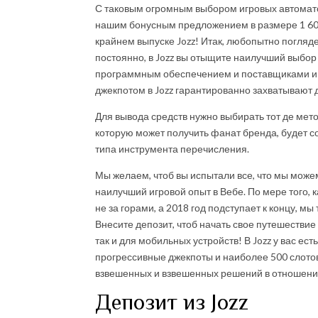
С таковым огромным выбором игровых автоматов
нашим бонусным предложением в размере 1 60
крайнем выпуске Jozz! Итак, любопытно погляде
постоянно, в Jozz вы отыщите наилучший выбор 
программным обеспечением и поставщиками игр
джекпотом в Jozz гарантированно захватывают 
Для вывода средств нужно выбирать тот де мето
которую может получить фанат бренда, будет со
типа инструмента перечисления.
Мы желаем, чтоб вы испытали все, что мы може
наилучший игровой опыт в Вебе. По мере того, к
не за горами, а 2018 год подступает к концу, мы
Внесите депозит, чтоб начать свое путешествие
так и для мобильных устройств! В Jozz у вас есть
прогрессивные джекпоты и наиболее 500 слотов.
взвешенных и взвешенных решений в отношении
Депозит из Jozz