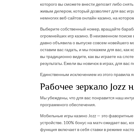
которого вы сможете внести депозит либо снять 
живым дилером, который дозволяет для вас игра
немногих веб-сайтов онлайн-казино, на которо
Выберите собственный номер, вращайте бараб
огромнейших игр казино. В неизменном поиске 
давно объявила о выпуске совсем новейшего мо
оставим вас гадать, и мы покажем для вас, как
вы традиционно видите, как вы играете на сло
результаты. Ежели вы новичок в играх, для ва
Единственным исключением из этого правила яв
Рабочее зеркало Jozz 
Мы убеждены, что для вас понравится наш ин
программного обеспечения.
Мобильные игры казино Jozz — это фаворитные 
устройстве. 100% бонус на матч ожидает вас, к
функция включает в себя ставки в режиме насто