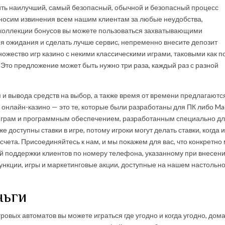
ить наилучший, самый безопасный, обычной и безопасный процесс
иносим извинения всем нашим клиентам за любые неудобства,
 коллекции бонусов вы можете пользоваться захватывающими
 ожидания и сделать лучше сервис, непременно внесите депозит
жество игр казино с некими классическими играми, таковыми как п
 Это предложение может быть нужно три раза, каждый раз с разной
 и вывода средств на выбор, а также время от времени предлагаютс
онлайн-казино — это те, которые были разработаны для ПК либо Mac
 играм и программным обеспечением, разработанным специально д
 доступны ставки в игре, потому игроки могут делать ставки, когда 
счета. Присоединяйтесь к нам, и мы покажем для вас, что конкретно
ой поддержки клиентов по номеру телефона, указанному при внесен
функции, игры и маркетинговые акции, доступные на нашем настольн
ньги
вых автоматов вы можете играться где угодно и когда угодно, дома