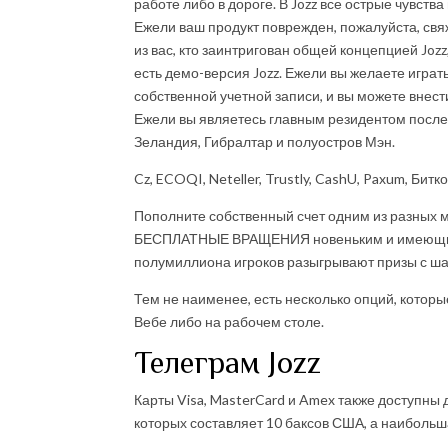
работе либо в дороге. В Jozz все острые чувст
Ежели ваш продукт поврежден, пожалуйста, свя
из вас, кто заинтригован общей концепцией Joz
есть демо-версия Jozz. Ежели вы желаете играт
собственной учетной записи, и вы можете внест
Ежели вы являетесь главным резидентом после
Зеландия, Гибралтар и полуостров Мэн.
Cz, ECOQI, Neteller, Trustly, CashU, Paxum, Битк
Пополните собственный счет одним из разных м
БЕСПЛАТНЫЕ ВРАЩЕНИЯ новеньким и имеющимся
полумиллиона игроков разыгрывают призы с шан
Тем не наименее, есть несколько опций, котор
Вебе либо на рабочем столе.
Телеграм Jozz
Карты Visa, MasterCard и Amex также доступны
которых составляет 10 баксов США, а наибольш