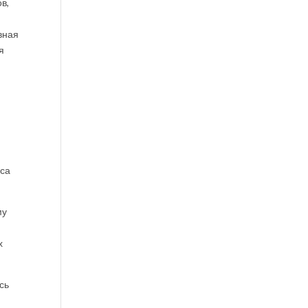
в,
вная
я
-
иса
му
х
сь