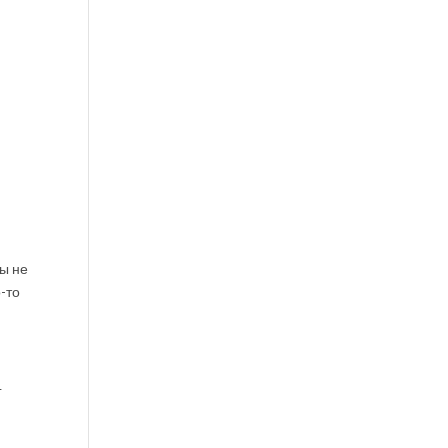
ы не
-то
—