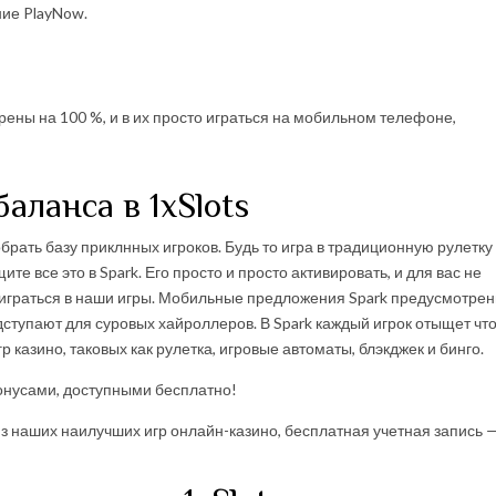
ние PlayNow.
ены на 100 %, и в их просто играться на мобильном телефоне,
аланса в 1xSlots
обрать базу приклнных игроков. Будь то игра в традиционную рулетку
е все это в Spark. Его просто и просто активировать, и для вас не
 играться в наши игры. Мобильные предложения Spark предусмотрен
ступают для суровых хайроллеров. В Spark каждый игрок отыщет что
казино, таковых как рулетка, игровые автоматы, блэкджек и бинго.
бонусами, доступными бесплатно!
из наших наилучших игр онлайн-казино, бесплатная учетная запись 