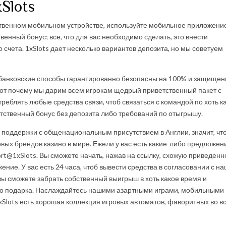
Slots
обственном мобильном устройстве, используйте мобильное приложени
венный бонус; все, что для вас необходимо сделать, это внести
 счета. 1xSlots дает несколько вариантов депозита, но мы советуем
ши банковские способы гарантированно безопасны на 100% и защище
от почему мы дарим всем игрокам щедрый приветственный пакет с
реблять любые средства связи, чтоб связаться с командой по хоть к
тственный бонус без депозита либо требований по отыгрышу.
 поддержки с общенациональным присутствием в Англии, значит, чт
ых брендов казино в мире. Ежели у вас есть какие-либо предложен
ort@1xSlots. Вы сможете начать, нажав на ссылку, схожую приведенн
ние. У вас есть 24 часа, чтоб вывести средства в согласовании с н
о вы сможете забрать собственный выигрыш в хоть какое время и
го подарка. Наслаждайтесь нашими азартными играми, мобильными
Slots есть хорошая коллекция игровых автоматов, фаворитных во в