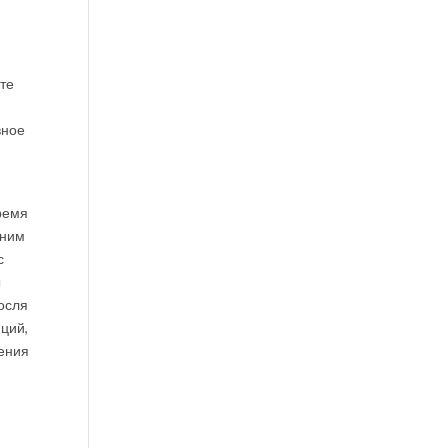
ите
вное
время
дним
с
ы
осля
пций,
жения