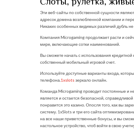
Слоты, рулетка, живые
Эти веб-сайты по собственной сущности являю
адресок домена возлюбленной компании и переб
Никаких особенных видимых различий дубль не
Компания Microgaming продолжает расти и сейч
мире, включающие сотки наименований.
Вы сможете начать с использования кредитной кар
собственный мобильный игровой счет.
Используйте доступные варианты входа, которы
телефона.
1xslots
зеркало онлайн.
Команда Microgaming проводит постоянные и не
является и остается безопасной, справедливой
понравится это казино. Опосля того, как вы зар
систему. 1xSlots и три его сайта оптимизиров
на все наши приветственные бонусы, и вы смож
настольное устройство, чтоб войти в свою учет