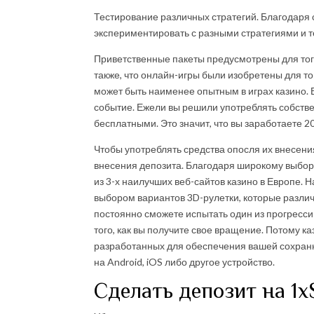
Тестирование различных стратегий. Благодаря с
экспериментировать с разными стратегиями и т
Приветственные пакеты предусмотрены для того
также, что онлайн-игры были изобретены для то
может быть наименее опытным в играх казино. В
событие. Ежели вы решили употреблять собстве
бесплатными. Это значит, что вы заработаете 2
Чтобы употреблять средства опосля их внесения
внесения депозита. Благодаря широкому выбор
из 3-х наилучших веб-сайтов казино в Европе. 
выбором вариантов 3D-рулетки, которые различ
постоянно сможете испытать один из прогресс
того, как вы получите свое вращение. Потому ка
разработанных для обеспечения вашей сохранно
на Android, iOS либо другое устройство.
Сделать депозит на 1x