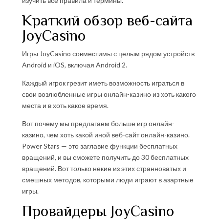
изучить все правила и термины.
Краткий обзор веб-сайта
JoyCasino
Игры JoyCasino совместимы с целым рядом устройств
Android и iOS, включая Android 2.
Каждый игрок грезит иметь возможность играться в
свои возлюбленные игры онлайн-казино из хоть какого
места и в хоть какое время.
Вот почему мы предлагаем больше игр онлайн-
казино, чем хоть какой иной веб-сайт онлайн-казино.
Power Stars — это заглавие функции бесплатных
вращений, и вы сможете получить до 30 бесплатных
вращений. Вот только некие из этих странноватых и
смешных методов, которыми люди играют в азартные
игры.
Провайдеры JoyCasino