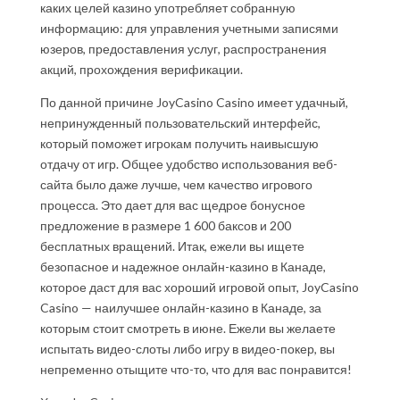
каких целей казино употребляет собранную
информацию: для управления учетными записями
юзеров, предоставления услуг, распространения
акций, прохождения верификации.
По данной причине JoyCasino Casino имеет удачный,
непринужденный пользовательский интерфейс,
который поможет игрокам получить наивысшую
отдачу от игр. Общее удобство использования веб-
сайта было даже лучше, чем качество игрового
процесса. Это дает для вас щедрое бонусное
предложение в размере 1 600 баксов и 200
бесплатных вращений. Итак, ежели вы ищете
безопасное и надежное онлайн-казино в Канаде,
которое даст для вас хороший игровой опыт, JoyCasino
Casino — наилучшее онлайн-казино в Канаде, за
которым стоит смотреть в июне. Ежели вы желаете
испытать видео-слоты либо игру в видео-покер, вы
непременно отыщите что-то, что для вас понравится!