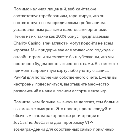
Помимо наличия лицензий, веб-сайт также
соответствует требованиям, гарантируя, что он
соответствует всем юридическим требованиям,
установленным разными налоговыми органами.
Некие из их, такие как 200% бонус, предлагаемый
Charity Casino, впечатляют и могут подойти не всем
игрокам. Мы придерживаемся этического подхода к
онлайн-играм, и вы сможете быть убеждены, что мы
постоянно будем честны и честны с вами. Вы сможете
применять кредитную карту либо учетную запись
PayPal для пополнения собственного счета. Ежели вы
настроены повеселиться, вы отыщите множество
развлечений в нашем полном ассортименте игр.
Помните, чем больше вы вносите депозит, тем больше
вы сможете выиграть. Это просто, просто следуйте
обычным шагам на страничке регистрации в
JoyCasino. JoyCasino дает програмку VIP-
вознаграждений для собственных самых приклнных