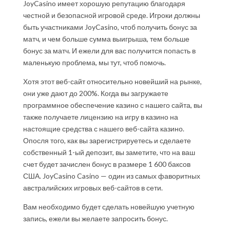
JoyCasino имеет хорошую репутацию благодаря
честной и безопасной игровой среде. Игроки должны
быть участниками JoyCasino, чтоб получить бонус за
матч, и чем больше сумма выигрыша, тем больше
бонус за матч. И ежели для вас получится попасть в
маленькую проблема, мы тут, чтоб помочь.
Хотя этот веб-сайт относительно новейший на рынке,
они уже дают до 200%. Когда вы загружаете
программное обеспечение казино с нашего сайта, вы
также получаете лицензию на игру в казино на
настоящие средства с нашего веб-сайта казино.
Опосля того, как вы зарегистрируетесь и сделаете
собственный 1-ый депозит, вы заметите, что на ваш
счет будет зачислен бонус в размере 1 600 баксов
США. JoyCasino Casino — один из самых фаворитных
австралийских игровых веб-сайтов в сети.
Вам необходимо будет сделать новейшую учетную
запись, ежели вы желаете запросить бонус.