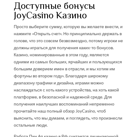
Доступные бонусы
JoyCasino Казино
Просто выберите сумму, которую вы желаете внести, и
нажмите «Открыть счет». Но принципиально держать в
голове, что это совсем безвозмездно, потому игроки не
должны играться для получения каких-то бонусов.
Казино, номинированные в этом году, являются
одними из самых больших, ярчайших и пользующихся
большим доверием имен в отрасли, и мы хотим им
фортуны во втором году». Благодаря широкому
диапазону графики и дизайна, играми можно
наслаждаться с хоть какого устройства, на хоть какой
платформе, в безопасной и надежной среде. Для
получения наилучших воспоминаний непременно
прочитайте наш полный обзор JoyCasino, чтоб
выяснить, что мы думаем, и поглядеть, что произнесли
остальные люди.
Работа Пин Ап казино в Рф считается лицензионной,