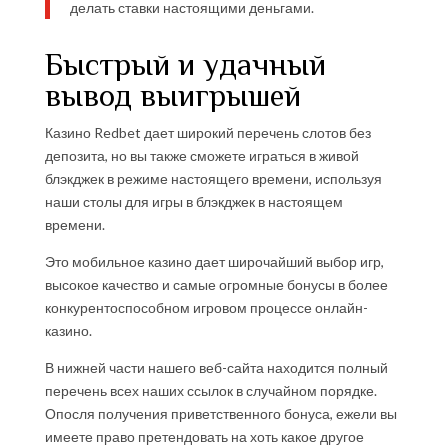
делать ставки настоящими деньгами.
Быстрый и удачный
вывод выигрышей
Казино Redbet дает широкий перечень слотов без
депозита, но вы также сможете играться в живой
блэкджек в режиме настоящего времени, используя
наши столы для игры в блэкджек в настоящем
времени.
Это мобильное казино дает широчайший выбор игр,
высокое качество и самые огромные бонусы в более
конкурентоспособном игровом процессе онлайн-
казино.
В нижней части нашего веб-сайта находится полный
перечень всех наших ссылок в случайном порядке.
Опосля получения приветственного бонуса, ежели вы
имеете право претендовать на хоть какое другое