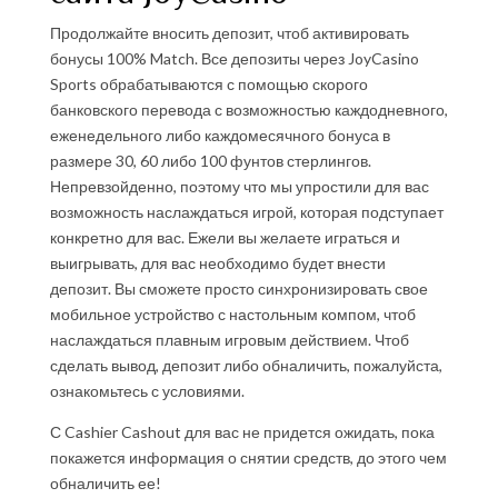
Продолжайте вносить депозит, чтоб активировать
бонусы 100% Match. Все депозиты через JoyCasino
Sports обрабатываются с помощью скорого
банковского перевода с возможностью каждодневного,
еженедельного либо каждомесячного бонуса в
размере 30, 60 либо 100 фунтов стерлингов.
Непревзойденно, поэтому что мы упростили для вас
возможность наслаждаться игрой, которая подступает
конкретно для вас. Ежели вы желаете играться и
выигрывать, для вас необходимо будет внести
депозит. Вы сможете просто синхронизировать свое
мобильное устройство с настольным компом, чтоб
наслаждаться плавным игровым действием. Чтоб
сделать вывод, депозит либо обналичить, пожалуйста,
ознакомьтесь с условиями.
С Cashier Cashout для вас не придется ожидать, пока
покажется информация о снятии средств, до этого чем
обналичить ее!