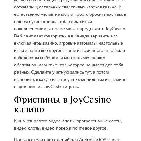
соткам тыщ остальных счастливых игроков казино. И,
естественно же, мы не могли просто бросить вас там, в
вашем путешествии, чтоб насладиться
совершенством, которое может предложить JoyCasino.
Веб-сайт дает фаворитные в Канаде варианты игр,
включая игры казино, игровые автоматы, настольные
игры и почти все другое. Наши игроки постоянно были
избалованы выбором, и мы гордимся нашим
обслуживанием клиентов, которое не имеет для себя
равных. Сделайте учетную запись тут, а потом
выберите, в какую из наилучших мобильных игр казино
в приложении JoyCasino играть.
Фриспины в JoyCasino
казино
К ним относятся видео-слоты, прогрессивные слоты,
видео-слоты, видео-покер и почти все другое.
Пользователи приложений для Android и iOS знают,