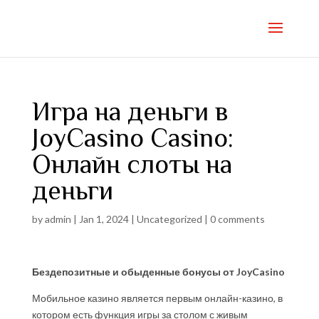
Игра на деньги в
JoyCasino Casino:
Онлайн слоты на
деньги
by
admin
|
Jan 1, 2024
|
Uncategorized
|
0 comments
Бездепозитные и обыденные бонусы от JoyCasino
Мобильное казино является первым онлайн-казино, в
котором есть функция игры за столом с живым