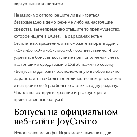
виртуальным кошельком.
Независимо от того, решите ли вы играться
безвозмездно в демо-режиме либо на настоящие
средства, вы непременно отыщите то преимущество,
которое ищете в 1XBet. На барабанах есть 4
бесплатных вращения, и вы сможете выбрать один с
«x1» либо «x3» и «x5» либо «x8» соответственно. Чтоб
узреть все бонусы, доступные при пополнении счета
настоящими средствами в 1XBet, нажмите ссылку
«Бонусы на депозит», расположенную в лобби казино.
Заработайте наибольшее количество покерных очков
и выиграйте до 5 раз больше ставки за одну раздачу.
Часто инспектируйте крайние игры, функции и
приветственные бонусы!
Бонусы на официальном
веб-сайте JoyCasino
Использование инфы. Игрок может выяснить, для