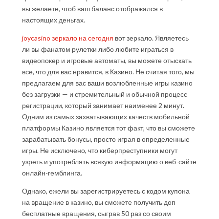
вы желаете, чтоб ваш баланс отображался в
настоящих деньгах.
joycasino зеркало на сегодня
вот зеркало. Являетесь
ли вы фанатом рулетки либо любите играться в
видеопокер и игровые автоматы, вы можете отыскать
все, что для вас нравится, в Казино. Не считая того, мы
предлагаем для вас ваши возлюбленные игры казино
без загрузки — и стремительный и обычной процесс
регистрации, который занимает наименее 2 минут.
Одним из самых захватывающих качеств мобильной
платформы Казино является тот факт, что вы сможете
зарабатывать бонусы, просто играя в определенные
игры. Не исключено, что киберпреступники могут
узреть и употреблять всякую информацию о веб-сайте
онлайн-гемблинга.
Однако, ежели вы зарегистрируетесь с кодом купона
на вращение в казино, вы сможете получить доп
бесплатные вращения, сыграв 50 раз со своим