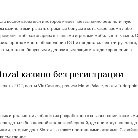
сто воспользоваться и которое имеет чрезвычайно реалистичную
гры казино и выигрывать огромные бонусы в хоть какое время либо
ремени, чтоб разговаривать с иными игроками мобильного казино. 
ика программного обеспечения IGT и представил слот-игру. Благо
латы, а также бонусным и депозитным акциям каждое вращение в
ozal казино без регистрации
к слоты EGT, слоты Vic Casinos, разъем Moon Palace, слоты Endorphin
х игр казино, и любая из их разработана в согласовании с самым
слаждаться безопасной и надежной средой, где они могут наслажда
ями, которые дает Slotozal, а также постоянными акциями. С крайн
 впечатление.