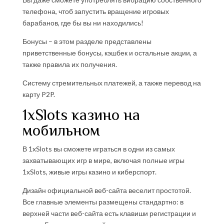
телефона, чтоб запустить вращение игровых
барабанов, где бы вы ни находились!
Бонусы – в этом разделе представлены
приветственные бонусы, кэшбек и остальные акции, а
также правила их получения.
Систему стремительных платежей, а также перевод на
карту P2P.
1xSlots казино на
мобильном
В 1xSlots вы сможете играться в одни из самых
захватывающих игр в мире, включая полные игры
1xSlots, живые игры казино и киберспорт.
Дизайн официальной веб-сайта веселит простотой.
Все главные элементы размещены стандартно: в
верхней части веб-сайта есть клавиши регистрации и