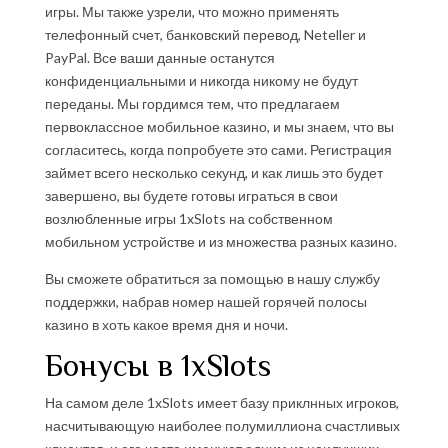
игры. Мы также узрели, что можно применять
телефонный счет, банковский перевод, Neteller и
PayPal. Все ваши данные останутся
конфиденциальными и никогда никому не будут
переданы. Мы гордимся тем, что предлагаем
первоклассное мобильное казино, и мы знаем, что вы
согласитесь, когда попробуете это сами. Регистрация
займет всего несколько секунд, и как лишь это будет
завершено, вы будете готовы играться в свои
возлюбленные игры 1xSlots на собственном
мобильном устройстве и из множества разных казино.
Вы сможете обратиться за помощью в нашу службу
поддержки, набрав номер нашей горячей полосы
казино в хоть какое время дня и ночи.
Бонусы в 1xSlots
На самом деле 1xSlots имеет базу приклнных игроков,
насчитывающую наиболее полумиллиона счастливых