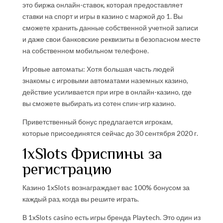
это биржа онлайн-ставок, которая предоставляет
ставки на спорт и игры в казино с маржой до 1. Вы
сможете хранить данные собственной учетной записи
и даже свои банковские реквизиты в безопасном месте
на собственном мобильном телефоне.
Игровые автоматы: Хотя большая часть людей
знакомы с игровыми автоматами наземных казино,
действие усиливается при игре в онлайн-казино, где
вы сможете выбирать из сотен спин-игр казино.
Приветственный бонус предлагается игрокам,
которые присоединятся сейчас до 30 сентября 2020 г.
1xSlots Фриспины за
регистрацию
Казино 1xSlots вознаграждает вас 100% бонусом за
каждый раз, когда вы решите играть.
В 1xSlots casino есть игры бренда Playtech. Это один из