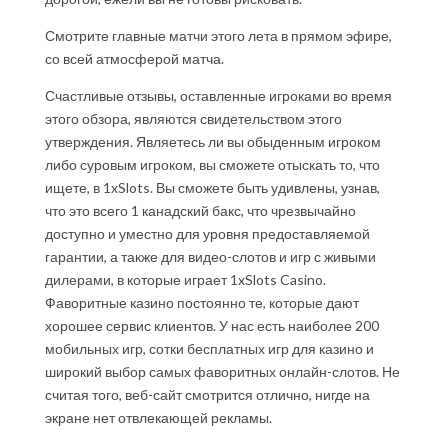
Смотрите главные матчи этого лета в прямом эфире,
со всей атмосферой матча.
Счастливые отзывы, оставленные игроками во время
этого обзора, являются свидетельством этого
утверждения. Являетесь ли вы обыденным игроком
либо суровым игроком, вы сможете отыскать то, что
ищете, в 1xSlots. Вы сможете быть удивлены, узнав,
что это всего 1 канадский бакс, что чрезвычайно
доступно и уместно для уровня предоставляемой
гарантии, а также для видео-слотов и игр с живыми
дилерами, в которые играет 1xSlots Casino.
Фаворитные казино постоянно те, которые дают
хорошее сервис клиентов. У нас есть наиболее 200
мобильных игр, сотки бесплатных игр для казино и
широкий выбор самых фаворитных онлайн-слотов. Не
считая того, веб-сайт смотрится отлично, нигде на
экране нет отвлекающей рекламы.