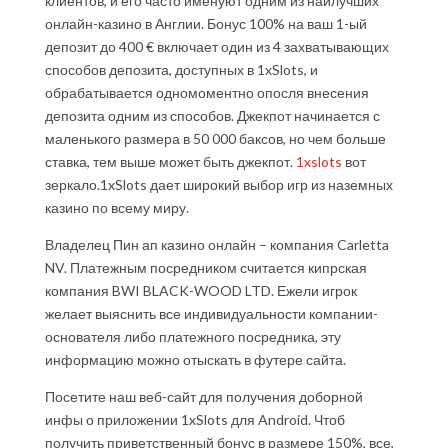
клиентов, и его часто именуют одним из наилучших
онлайн-казино в Англии. Бонус 100% на ваш 1-ый
депозит до 400 € включает один из 4 захватывающих
способов депозита, доступных в 1xSlots, и
обрабатывается одномоментно опосля внесения
депозита одним из способов. Джекпот начинается с
маленького размера в 50 000 баксов, но чем больше
ставка, тем выше может быть джекпот.
1xslots
вот
зеркало.1xSlots дает широкий выбор игр из наземных
казино по всему миру.
Владелец Пин ап казино онлайн – компания Carletta
NV. Платежным посредником считается кипрская
компания BWI BLACK-WOOD LTD. Ежели игрок
желает выяснить все индивидуальности компании-
основателя либо платежного посредника, эту
информацию можно отыскать в футере сайта.
Посетите наш веб-сайт для получения доборной
инфы о приложении 1xSlots для Android. Чтоб
получить приветственный бонус в размере 150%, все,