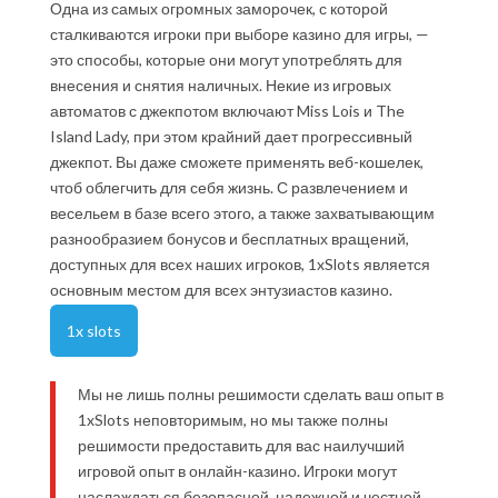
Одна из самых огромных заморочек, с которой
сталкиваются игроки при выборе казино для игры, —
это способы, которые они могут употреблять для
внесения и снятия наличных. Некие из игровых
автоматов с джекпотом включают Miss Lois и The
Island Lady, при этом крайний дает прогрессивный
джекпот. Вы даже сможете применять веб-кошелек,
чтоб облегчить для себя жизнь. С развлечением и
весельем в базе всего этого, а также захватывающим
разнообразием бонусов и бесплатных вращений,
доступных для всех наших игроков, 1xSlots является
основным местом для всех энтузиастов казино.
1x slots
Мы не лишь полны решимости сделать ваш опыт в
1xSlots неповторимым, но мы также полны
решимости предоставить для вас наилучший
игровой опыт в онлайн-казино. Игроки могут
наслаждаться безопасной, надежной и честной