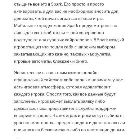
отыщите все это в Spark. Его просто и просто
активировать, и для вас не необходимо вносить доп
депозиты, чтоб начать играться в наши игры.
Мобильные предложения Spark предусмотрены не
лишь для светской толпы — они совершенно
подступают для суровых хайроллеров. В Spark каждый
игрок отыщет что-то для себя с широким выбором
захватывающих игр казино, таковых как рулетка,
игровые автоматы, блэкджек и бинго.
Являетесь ли вы опытным казино онлайн
официальный сайтоком либо полным новичком, у нас
есть игровая атмосфера, которая удовлетворит
каждого игрока. Опосля того, как все данные будут
заполнены, игрок может выслать заявку либо
дождаться, пока представитель службы поддержки
воспримет запрос. В этих играх игроки могут выбирать
уровень мастерства, предел средств и даже желают ли
они играться безвозмездно либо на настоящие деньги.