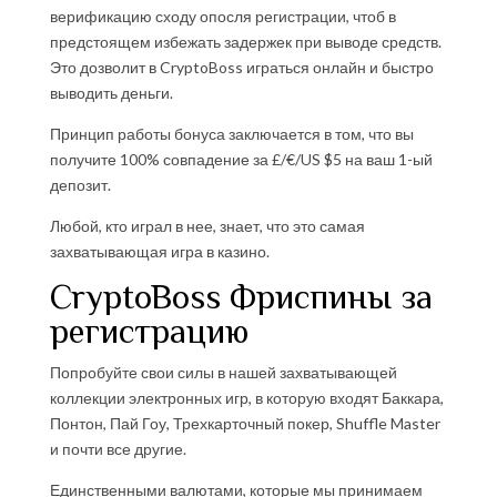
верификацию сходу опосля регистрации, чтоб в
предстоящем избежать задержек при выводе средств.
Это дозволит в CryptoBoss играться онлайн и быстро
выводить деньги.
Принцип работы бонуса заключается в том, что вы
получите 100% совпадение за £/€/US $5 на ваш 1-ый
депозит.
Любой, кто играл в нее, знает, что это самая
захватывающая игра в казино.
CryptoBoss Фриспины за
регистрацию
Попробуйте свои силы в нашей захватывающей
коллекции электронных игр, в которую входят Баккара,
Понтон, Пай Гоу, Трехкарточный покер, Shuffle Master
и почти все другие.
Единственными валютами, которые мы принимаем