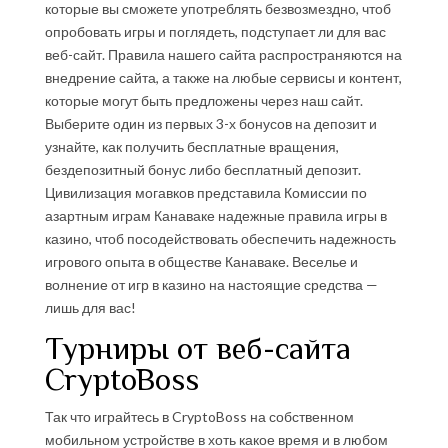
которые вы сможете употреблять безвозмездно, чтоб
опробовать игры и поглядеть, подступает ли для вас
веб-сайт. Правила нашего сайта распространяются на
внедрение сайта, а также на любые сервисы и контент,
которые могут быть предложены через наш сайт.
Выберите один из первых 3-х бонусов на депозит и
узнайте, как получить бесплатные вращения,
бездепозитный бонус либо бесплатный депозит.
Цивилизация могавков представила Комиссии по
азартным играм Канаваке надежные правила игры в
казино, чтоб посодействовать обеспечить надежность
игрового опыта в обществе Канаваке. Веселье и
волнение от игр в казино на настоящие средства —
лишь для вас!
Турниры от веб-сайта
CryptoBoss
Так что играйтесь в CryptoBoss на собственном
мобильном устройстве в хоть какое время и в любом