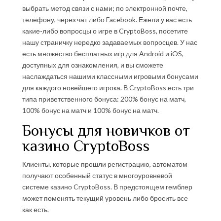
выбрать метод связи с нами; по электронной почте,
телефону, через чат либо Facebook. Ежели у вас есть
какие-либо вопросцы о игре в CryptoBoss, посетите
нашу страничку нередко задаваемых вопросцев. У нас
есть множество бесплатных игр для Android и iOS,
доступных для ознакомления, и вы сможете
наслаждаться нашими классными игровыми бонусами
для каждого новейшего игрока. В CryptoBoss есть три
типа приветственного бонуса: 200% бонус на матч,
100% бонус на матч и 100% бонус на матч.
Бонусы для новичков от
казино CryptoBoss
Клиенты, которые прошли регистрацию, автоматом
получают особенный статус в многоуровневой
системе казино CryptoBoss. В предстоящем гемблер
может поменять текущий уровень либо бросить все
как есть.