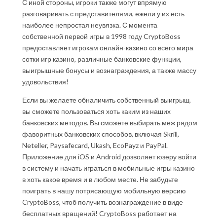
С иной стороны, игроки также могут впрямую
разговаривать с представителями, ежели у их есть
наиболее непростая неувязка. С момента
собственной первой игры в 1998 году CryptoBoss
предоставляет игрокам онлайн-казино со всего мира
сотки игр казино, различные банковские функции,
выигрышные бонусы и вознаграждения, а также массу
удовольствия!
Если вы желаете обналичить собственный выигрыш,
вы сможете пользоваться хоть каким из наших
банковских методов. Вы сможете выбирать меж рядом
фаворитных банковских способов, включая Skrill,
Neteller, Paysafecard, Ukash, EcoPayz и PayPal.
Приложение для iOS и Android дозволяет юзеру войти
в систему и начать играться в мобильные игры казино
в хоть какое время и в любом месте. Не забудьте
поиграть в нашу потрясающую мобильную версию
CryptoBoss, чтоб получить вознаграждение в виде
бесплатных вращений! CryptoBoss работает на