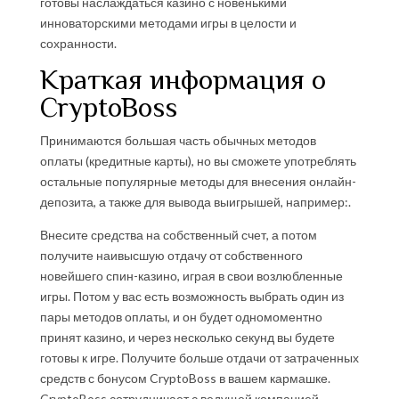
готовы наслаждаться казино с новенькими
инноваторскими методами игры в целости и
сохранности.
Краткая информация о
CryptoBoss
Принимаются большая часть обычных методов
оплаты (кредитные карты), но вы сможете употреблять
остальные популярные методы для внесения онлайн-
депозита, а также для вывода выигрышей, например:.
Внесите средства на собственный счет, а потом
получите наивысшую отдачу от собственного
новейшего спин-казино, играя в свои возлюбленные
игры. Потом у вас есть возможность выбрать один из
пары методов оплаты, и он будет одномоментно
принят казино, и через несколько секунд вы будете
готовы к игре. Получите больше отдачи от затраченных
средств с бонусом CryptoBoss в вашем кармашке.
CryptoBoss сотрудничает с ведущей компанией-