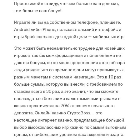
Просто имейте в виду, что чем больше ваш депозит,
тем больше ваш бонус!.
Играете ли вы на собственном телефоне, планшете,
Android либо iPhone, пользовательский интерфейс и
игры Spark сделаны для одной цели — мобильных игр.
Это может быть незначительно труднее для новейших
игроков, так как меж формациями и появлениями не
даются бонусы, но по мере продолжения этого обзора
люди увидят, что со временем они могут привыкнуть к
разным макетам и системам навигации. Это в 10 раз
больше суммы, которую вы внесли, с требованием по
ставкам всего в 30 раз, а это значит, что вы сможете
наслаждаться большими валютными выигрышами в
казино практически на 70% от вашего начального
депозита. Онлайн-казино CryptoBoss — это
настоящее интернет-казино, предлагающее большой
выбор высококлассных игр казино по самым выгодным
ценам, с наибольшим уровнем наслаждения и азарта.