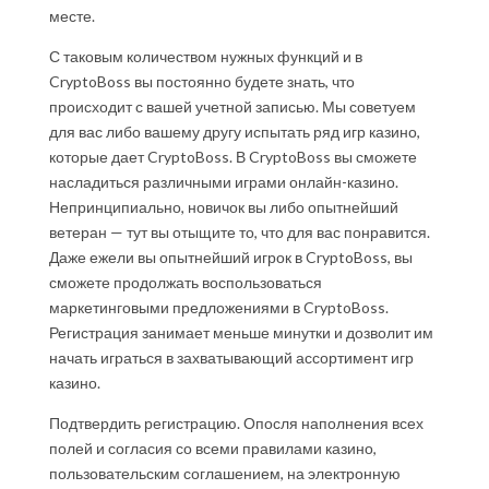
месте.
С таковым количеством нужных функций и в
CryptoBoss вы постоянно будете знать, что
происходит с вашей учетной записью. Мы советуем
для вас либо вашему другу испытать ряд игр казино,
которые дает CryptoBoss. В CryptoBoss вы сможете
насладиться различными играми онлайн-казино.
Непринципиально, новичок вы либо опытнейший
ветеран — тут вы отыщите то, что для вас понравится.
Даже ежели вы опытнейший игрок в CryptoBoss, вы
сможете продолжать воспользоваться
маркетинговыми предложениями в CryptoBoss.
Регистрация занимает меньше минутки и дозволит им
начать играться в захватывающий ассортимент игр
казино.
Подтвердить регистрацию. Опосля наполнения всех
полей и согласия со всеми правилами казино,
пользовательским соглашением, на электронную