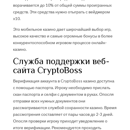
ворачивается до 10% от общей суммы проигранных
средств. Эти средства нужно отыграть с вейджером
х10.
Это мобильное казино дает широчайший выбор игр,
высокое качество и самые огромные бонусы в более
конкурентоспособном игровом процессе онлайн-
казино.
Служба поддержки веб-
сайта CryptoBoss
Верификация аккаунта в CryptoBoss казино доступна
с помощью паспорта. Игроку необходимо прислать
скан паспорта и селфи с документом в руках. Опосля
отправки всех нужных документов они
рассматриваются службой сохранности казино. Время
рассмотрения составляет от пары часов до 2-3 дней.
Опосля проверки игроку приходит уведомление о
итоге верификации. Рекомендуется проходить