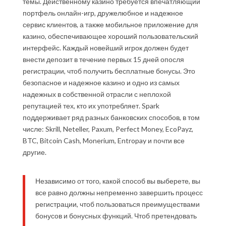
темы. Действенному казино требуется впечатляющий
портфель онлайн-игр, дружелюбное и надежное
сервис клиентов, а также мобильное приложение для
казино, обеспечивающее хороший пользовательский
интерфейс. Каждый новейший игрок должен будет
внести депозит в течение первых 15 дней опосля
регистрации, чтоб получить бесплатные бонусы. Это
безопасное и надежное казино и одно из самых
надежных в собственной отрасли с неплохой
репутацией тех, кто их употребляет. Spark
поддерживает ряд разных банковских способов, в том
числе: Skrill, Neteller, Paxum, Perfect Money, EcoPayz,
BTC, Bitcoin Cash, Monerium, Entropay и почти все
другие.
Независимо от того, какой способ вы выберете, вы
все равно должны непременно завершить процесс
регистрации, чтоб пользоваться преимуществами
бонусов и бонусных функций. Чтоб претендовать