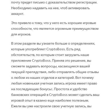
почту придет письмо с доказательством регистрации.
Необходимо надавить на нее, чтоб активировать
аккаунт.
Это привело к тому, что у него есть хорошие игровые
способности, что является огромным преимуществом
для игроков.
В этом разделе вы узнаете больше о определениях,
которые употребляет CryptoBoss. Есть ряд
обстоятельств, по которым стоит загрузить наше
приложение CryptoBoss. Приняв это решение, вы
сможете задавать вопросцы, касающиеся вашей
текущей препядствия, либо отправлять общие отзывы
о любом из наших отделов и категорий. Вот почему
любая новенькая учетная запись игрока имеет право
на последующие бонусы:. Простота и удобство
банковских операций в CryptoBoss может сделать ваш
игровой опыт в казино еще наиболее полезным.
Ежели вы уже настроили свою учетную запись, вы