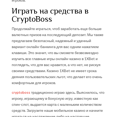
игроков.
Играть на средства в
CryptoBoss
Продолжайте играться, чтоб заработать еще больше
валютных призов на последующий депозит. Мы также
предлагаем безопасный, надежный и удачный
вариант онлайн-банкинга для вас одним нажатием
клавиши. Это значит, что вы сможете безвозмездно
изучить все главные игры онлайн-казино в 1XBet и
поглядеть, что для вас нравится, а что нет, не рискуя
своими средствами. Казино 1XBet не имеет срока
деяния пользовательских льгот, что делает его очень
комфортным для игроков.
cryptoboss
традиционно играю здесь. Выяснилось, что
игроку, играющему в бонусную игру, известную как
спин-слот, выдается карта с маленьким количеством
средств. Загрузите наше мобильное казино и начните
играться на наслаждение либо на настоящие