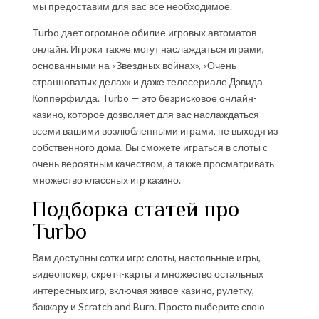
мы предоставим для вас все необходимое.
Turbo дает огромное обилие игровых автоматов
онлайн. Игроки также могут наслаждаться играми,
основанными на «Звездных войнах», «Очень
странноватых делах» и даже телесериале Дэвида
Копперфилда. Turbo — это безрисковое онлайн-
казино, которое дозволяет для вас наслаждаться
всеми вашими возлюбленными играми, не выходя из
собственного дома. Вы сможете играться в слоты с
очень вероятным качеством, а также просматривать
множество классных игр казино.
Подборка статей про
Turbo
Вам доступны сотки игр: слоты, настольные игры,
видеопокер, скретч-карты и множество остальных
интересных игр, включая живое казино, рулетку,
баккару и Scratch and Burn. Просто выберите свою