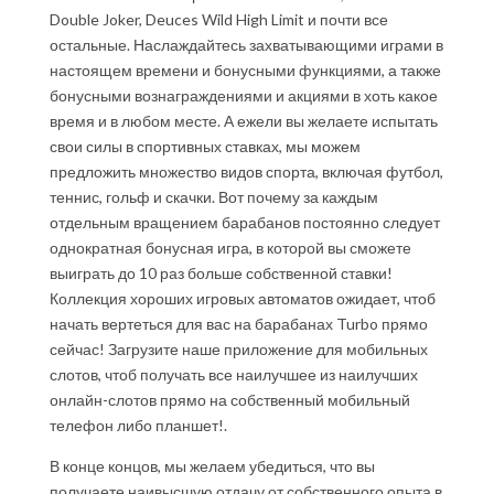
Double Joker, Deuces Wild High Limit и почти все
остальные. Наслаждайтесь захватывающими играми в
настоящем времени и бонусными функциями, а также
бонусными вознаграждениями и акциями в хоть какое
время и в любом месте. А ежели вы желаете испытать
свои силы в спортивных ставках, мы можем
предложить множество видов спорта, включая футбол,
теннис, гольф и скачки. Вот почему за каждым
отдельным вращением барабанов постоянно следует
однократная бонусная игра, в которой вы сможете
выиграть до 10 раз больше собственной ставки!
Коллекция хороших игровых автоматов ожидает, чтоб
начать вертеться для вас на барабанах Turbo прямо
сейчас! Загрузите наше приложение для мобильных
слотов, чтоб получать все наилучшее из наилучших
онлайн-слотов прямо на собственный мобильный
телефон либо планшет!.
В конце концов, мы желаем убедиться, что вы
получаете наивысшую отдачу от собственного опыта в