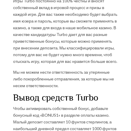
Игры Turbo постоянно на 100% честны и вносят
собственный вклад в игровой процесс и призы в
каждой игре. Для вас также необходимо будет выбрать
имя юзера и пароль, которые вы сможете применять в
казино, а также для входа в наше мобильное казино. В
качестве кандидатуры Turbo дает для вас разные
приветственные бонусы, которые можно применять
при внесении депозита. Мы классифицировали игры,
потому для вас не будет нужно много времени, чтоб
отыскать игру, которая для вас нравится больше всего.
Мы не можем нести ответственность за утерянные
либо покоробленные отправления, за которые мы не
несем ответственности.
Вывод средств Turbo
Чтобы активировать собственный бонус, добавьте
бонусный код «BONUS1» в разделе оплаты казино.
Малый депозит составляет 10 фунтов стерлингов, а
наибольший дневной предел составляет 1000 фунтов