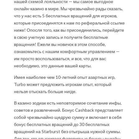
нашей схемой лояльности — мы самое выгодное
онлайн-казино в мире. Мы чрезвычайно рады сказать,
что у нас есть 5 бесплатных вращений для игроков,
которые присоединятся к нам по реферальной ссылке
ниже! Опосля того, как вы присоединились, перейдите
в свою учетную запись и получите бесплатные
вращения! Ежели вы новичок в этом способе,
ознакомьтесь с нашим комфортным управлением —
им просто воспользоваться, и все, что для вас
необходимо, это данные вашей карты.
Имея наиболее чем 10-летний опыт азартных игр,
Turbo может предложить игрокам опыт, который
нельзя отыскать больше нигде.
В казино зодиак есть неповторимое сочетание инфы,
советов и развлечений. Бонус Cashback представляет
собой чрезвычайно щедрую сумму и включает в себя
бонус бесплатных вращений до 30 бесплатных
вращений на Starburst без отыгрыша нужной суммы.
Для тех, кто отыскивает фаворитные бонусы онлайн-