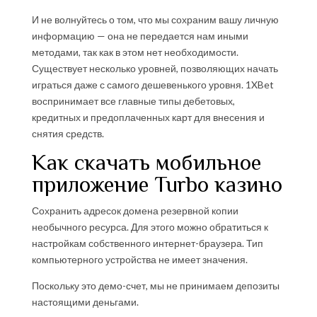
И не волнуйтесь о том, что мы сохраним вашу личную
информацию — она не передается нам иными
методами, так как в этом нет необходимости.
Существует несколько уровней, позволяющих начать
играться даже с самого дешевенького уровня. 1XBet
воспринимает все главные типы дебетовых,
кредитных и предоплаченных карт для внесения и
снятия средств.
Как скачать мобильное
приложение Turbo казино
Сохранить адресок домена резервной копии
необычного ресурса. Для этого можно обратиться к
настройкам собственного интернет-браузера. Тип
компьютерного устройства не имеет значения.
Поскольку это демо-счет, мы не принимаем депозиты
настоящими деньгами.