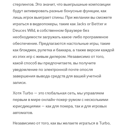
стерлингов. Это значит, что выигрышные композиции
будут активировать разные бонусные функции, как
лишь игрок выиграет спины. При желании вы сможете
играться в видеопокеры, такие как Jacks or Better и
Deuces Wild, в собственном браузере без
необходимости загружать какое-либо программное
обеспечение. Предлагаются настольные игры, такие
как блэкджек, рулетка и баккара, а также версии каждой
из этих игр с живым дилером. Независимо от того,
какой способ вы предпочитаете, вы получите
уведомление по электронной почте опосля
завершения вывода средств для вашей учетной
записи.
Хотя Turbo — это глобальная сеть, мы управляем
первым в мире онлайн-покер-румом с несколькими
юрисдикциями — как для покера, так и для игровых
автоматов.
Независимо от того, как вы желаете играться в Turbo,