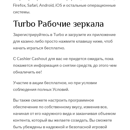
Firefox, Safari, Android, iOS и остальные операционные
системы.
Turbo Рабочие зеркала
Зарегистрируйтесь в Turbo и загрузите их приложение
для казино либо просто нажмите клавишу ниже, чтоб
начать играться бесплатно.
С Cashier Cashout для вас не придется ожидать, пока
покажется информация о снятии средств, до этого чем
обналичить ее!
Участие в акции бесплатное, но при условии
соблюдения полных Условий.
Вы также сможете настроить программное
обеспечение по собственному вкусу, изменив все,
начиная от его наружного вида и заканчивая объемом
контента, который вы желаете созидать. Вы сможете
быть убеждены в надежной и безопасной игровой