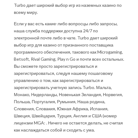
Turbo дает широкий выбор игр из наземных казино по
всему миру.
Если у вас есть какие-либо вопросцы либо запросы,
наша служба поддержки доступна 24/7 по
электронной почте либо в чате. Turbo дает широкий
выбор игр для казино от признанного поставщика
программного обеспечения, такового как Microgaming,
Betsoft, Rival Gaming, Play n Go и почти всех остальных.
Вы сможете просто зарегистрироваться и
зарегистрироваться, следуя нашему пошаговому
управлению о том, как зарегистрироваться и
зарегистрировать учетную запись Turbo. Мальта,
Монако, Нидерланды, Новенькая Зеландия, Норвегия,
Польша, Португалия, Румыния, Наша родина,
Словения, Словакия, Южная Африка, Испания,
Швеция, Швейцария, Турция, Англия и США (номер
лицензии MGA: . Ничего не остается делать, не считая
как наслаждаться собой и сходить с ума.