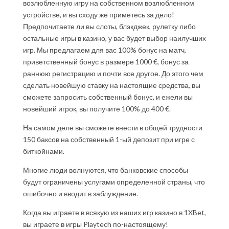
возлюбленную игру на собственном возлюбленном
устройстве, и вы сходу же приметесь за дело!
Предпочитаете ли вы слоты, блэкджек, рулетку либо
остальные игры в казино, у вас будет выбор наилучших
игр. Мы предлагаем для вас 100% бонус на матч,
приветственный бонус в размере 1000 €, бонус за
раннюю регистрацию и почти все другое. До этого чем
сделать новейшую ставку на настоящие средства, вы
сможете запросить собственный бонус, и ежели вы
новейший игрок, вы получите 100% до 400 €.
На самом деле вы сможете внести в общей трудности
150 баксов на собственный 1-ый депозит при игре с
биткойнами.
Многие люди волнуются, что банковские способы
будут ограничены услугами определенной страны, что
ошибочно и вводит в заблуждение.
Когда вы играете в всякую из наших игр казино в 1XBet,
вы играете в игры Playtech по-настоящему!