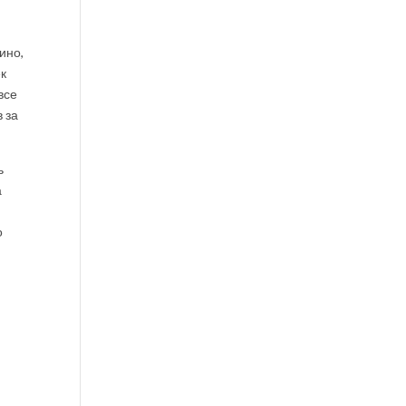
ино,
ек
все
 за
ь
а
о