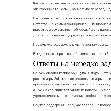
Как и в большинстве онлайн-казино, вы сможет
электронные кошельки, банковские переводы, д
Вы сможете рассчитывать на умопомрачительное
Естественно, самым принципиальным нюансом 
прилагаем все усилия, чтоб каждый день дарить
Для запроса на вывод средств игроки должны б
Поскольку это демо-счет, мы не принимаем де
Вы должны отыграть свои бесплатные спины 3 р
Ответы на нередко за
Бонусы онлайн-казино Sol Big Balls Bingo — это
разные игры Sol, включая настольные игры, такие
приложении, так и в веб-версии. В приложение 
а Live Casino является одним из наилучших моб
уделяет очень много внимания требованиям по
Служба поддержки – в случае появления вопрос