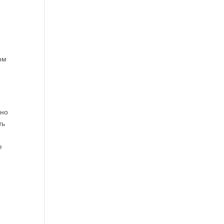
ом
нно
ть
е