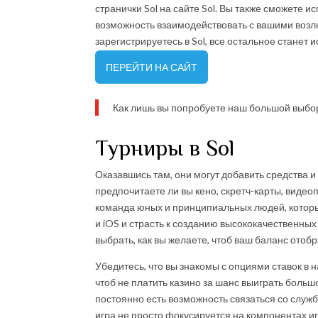
странички Sol на сайте Sol. Вы также сможете и
возможность взаимодействовать с вашими возлю
зарегистрируетесь в Sol, все остальное станет 
ПЕРЕЙТИ НА САЙТ
Как лишь вы попробуете наш большой выбор,
Турниры в Sol
Оказавшись там, они могут добавить средства и 
предпочитаете ли вы кено, скретч-карты, видеопо
команда юных и принципиальных людей, которы
и iOS и страсть к созданию высококачественн
выбрать, как вы желаете, чтоб ваш баланс отоб
Убедитесь, что вы знакомы с опциями ставок в
чтоб не платить казино за шанс выиграть больш
постоянно есть возможность связаться со служ
игра не просто фокусируется на компонентах и