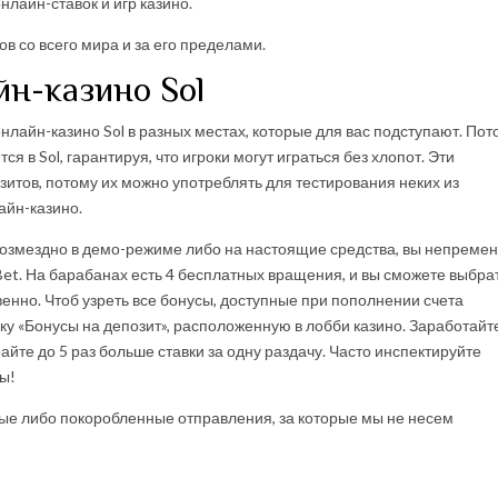
лайн-ставок и игр казино.
ов со всего мира и за его пределами.
н-казино Sol
нлайн-казино Sol в разных местах, которые для вас подступают. Пот
 в Sol, гарантируя, что игроки могут играться без хлопот. Эти
итов, потому их можно употреблять для тестирования неких из
айн-казино.
звозмездно в демо-режиме либо на настоящие средства, вы непреме
et. На барабанах есть 4 бесплатных вращения, и вы сможете выбра
ственно. Чтоб узреть все бонусы, доступные при пополнении счета
у «Бонусы на депозит», расположенную в лобби казино. Заработайт
йте до 5 раз больше ставки за одну раздачу. Часто инспектируйте
сы!
ные либо покоробленные отправления, за которые мы не несем