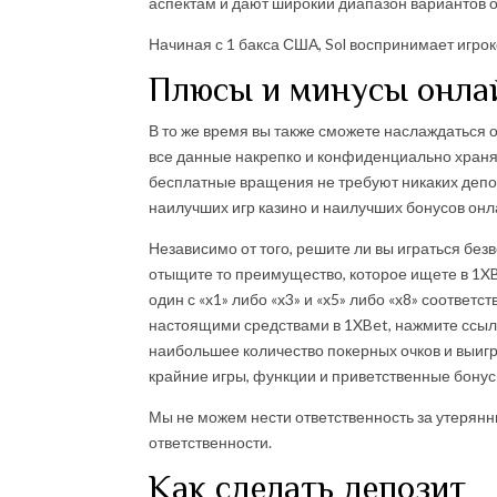
аспектам и дают широкий диапазон вариантов он
Начиная с 1 бакса США, Sol воспринимает игрок
Плюсы и минусы онлай
В то же время вы также сможете наслаждаться о
все данные накрепко и конфиденциально хранятся
бесплатные вращения не требуют никаких депоз
наилучших игр казино и наилучших бонусов онл
Независимо от того, решите ли вы играться бе
отыщите то преимущество, которое ищете в 1XB
один с «x1» либо «x3» и «x5» либо «x8» соответ
настоящими средствами в 1XBet, нажмите ссылк
наибольшее количество покерных очков и выигра
крайние игры, функции и приветственные бону
Мы не можем нести ответственность за утерян
ответственности.
Как сделать депозит