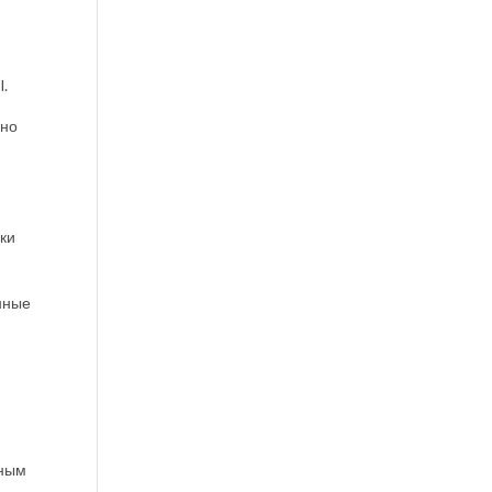
l.
ьно
ки
нные
нным