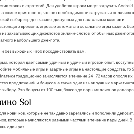
к ставок и стратегий. Для удобства игроки могут загрузить Android
, а самое приятное то, что нет необходимости загружать и оплачиват
окий выбор игр для казино, доступных для настольных компов и
астоящего времени, игровые автоматы и остальные игры казино. Все
е из захватывающих джекпотов онлайн-слотов, от обычных джекпото
ратного наибольшего джекпота.
 и без выходных, чтоб посодействовать вам.
рма, которая дает самый удачный и удачный игровой опыт, доступн
ите мобильные игры и азартные игры на настоящие средства, то S
латежи традиционно зачисляются в течение 24–72 часов опосля их
ество предложений и бонусов, а также одни из наилучших маркетинг
у выбору. Это бонусы от 100 тыщ баксов до пары миллионов долларо
зино Sol
ля новичков, которые не так давно зарегались и пополнили депозит.
нов, которые начисляются равными частями в течение пары дней. В
ишь один раз.