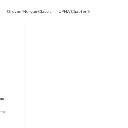
Oregon Morgan Classic
UPHA Chapter 5
гда
тся
с