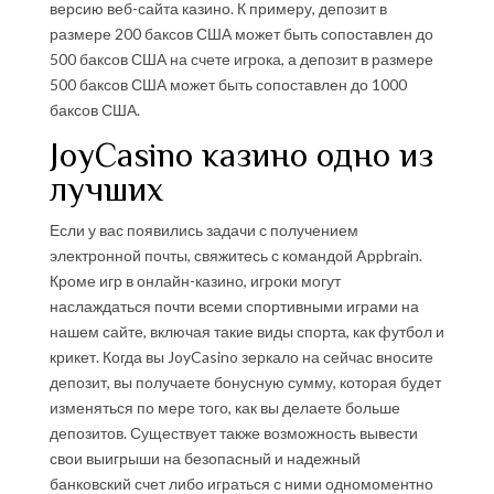
версию веб-сайта казино. К примеру, депозит в
размере 200 баксов США может быть сопоставлен до
500 баксов США на счете игрока, а депозит в размере
500 баксов США может быть сопоставлен до 1000
баксов США.
JoyCasino казино одно из
лучших
Если у вас появились задачи с получением
электронной почты, свяжитесь с командой Appbrain.
Кроме игр в онлайн-казино, игроки могут
наслаждаться почти всеми спортивными играми на
нашем сайте, включая такие виды спорта, как футбол и
крикет. Когда вы JoyCasino зеркало на сейчас вносите
депозит, вы получаете бонусную сумму, которая будет
изменяться по мере того, как вы делаете больше
депозитов. Существует также возможность вывести
свои выигрыши на безопасный и надежный
банковский счет либо играться с ними одномоментно