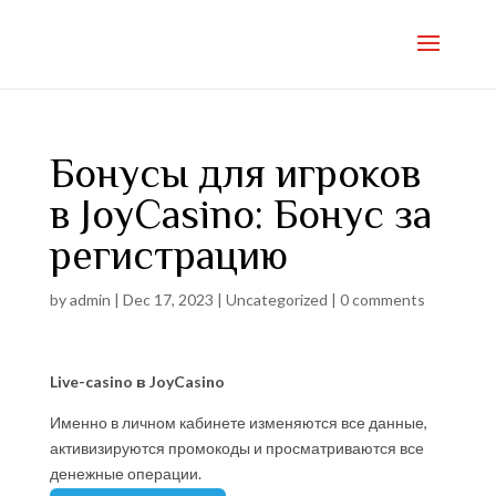
Бонусы для игроков
в JoyCasino: Бонус за
регистрацию
by
admin
|
Dec 17, 2023
|
Uncategorized
|
0 comments
Live-casino в JoyCasino
Именно в личном кабинете изменяются все данные,
активизируются промокоды и просматриваются все
денежные операции.