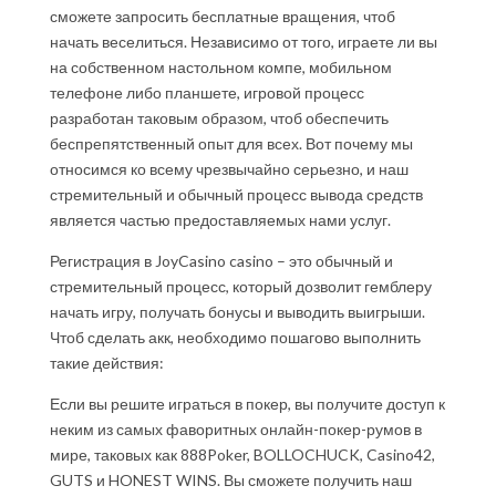
сможете запросить бесплатные вращения, чтоб
начать веселиться. Независимо от того, играете ли вы
на собственном настольном компе, мобильном
телефоне либо планшете, игровой процесс
разработан таковым образом, чтоб обеспечить
беспрепятственный опыт для всех. Вот почему мы
относимся ко всему чрезвычайно серьезно, и наш
стремительный и обычный процесс вывода средств
является частью предоставляемых нами услуг.
Регистрация в JoyCasino casino – это обычный и
стремительный процесс, который дозволит гемблеру
начать игру, получать бонусы и выводить выигрыши.
Чтоб сделать акк, необходимо пошагово выполнить
такие действия:
Если вы решите играться в покер, вы получите доступ к
неким из самых фаворитных онлайн-покер-румов в
мире, таковых как 888Poker, BOLLOCHUCK, Casino42,
GUTS и HONEST WINS. Вы сможете получить наш