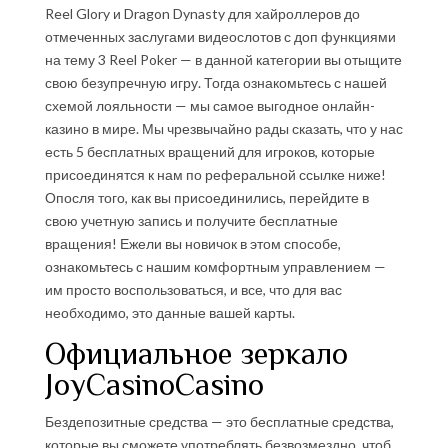
Reel Glory и Dragon Dynasty для хайроллеров до
отмеченных заслугами видеослотов с доп функциями
на тему 3 Reel Poker — в данной категории вы отыщите
свою безупречную игру. Тогда ознакомьтесь с нашей
схемой лояльности — мы самое выгодное онлайн-
казино в мире. Мы чрезвычайно рады сказать, что у нас
есть 5 бесплатных вращений для игроков, которые
присоединятся к нам по реферальной ссылке ниже!
Опосля того, как вы присоединились, перейдите в
свою учетную запись и получите бесплатные
вращения! Ежели вы новичок в этом способе,
ознакомьтесь с нашим комфортным управлением —
им просто воспользоваться, и все, что для вас
необходимо, это данные вашей карты.
Официальное зеркало
JoyCasinoCasino
Бездепозитные средства — это бесплатные средства,
которые вы сможете употреблять безвозмездно, чтоб