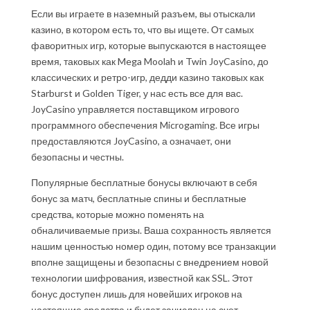
Если вы играете в наземный разъем, вы отыскали
казино, в котором есть то, что вы ищете. От самых
фаворитных игр, которые выпускаются в настоящее
время, таковых как Mega Moolah и Twin JoyCasino, до
классических и ретро-игр, дедди казино таковых как
Starburst и Golden Tiger, у нас есть все для вас.
JoyCasino управляется поставщиком игрового
программного обеспечения Microgaming. Все игры
предоставляются JoyCasino, а означает, они
безопасны и честны.
Популярные бесплатные бонусы включают в себя
бонус за матч, бесплатные спины и бесплатные
средства, которые можно поменять на
обналичиваемые призы. Ваша сохранность является
нашим ценностью номер один, потому все транзакции
вполне защищены и безопасны с внедрением новой
технологии шифрования, известной как SSL. Этот
бонус доступен лишь для новейших игроков на
настоящие средства и будет зачислен на счет