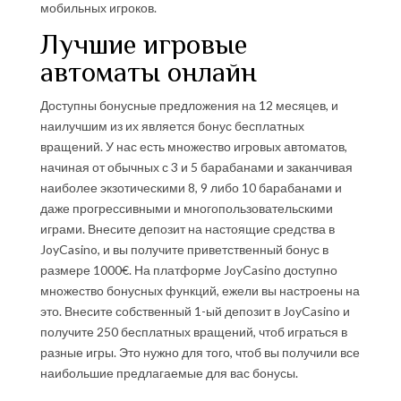
мобильных игроков.
Лучшие игровые
автоматы онлайн
Доступны бонусные предложения на 12 месяцев, и
наилучшим из их является бонус бесплатных
вращений. У нас есть множество игровых автоматов,
начиная от обычных с 3 и 5 барабанами и заканчивая
наиболее экзотическими 8, 9 либо 10 барабанами и
даже прогрессивными и многопользовательскими
играми. Внесите депозит на настоящие средства в
JoyCasino, и вы получите приветственный бонус в
размере 1000€. На платформе JoyCasino доступно
множество бонусных функций, ежели вы настроены на
это. Внесите собственный 1-ый депозит в JoyCasino и
получите 250 бесплатных вращений, чтоб играться в
разные игры. Это нужно для того, чтоб вы получили все
наибольшие предлагаемые для вас бонусы.