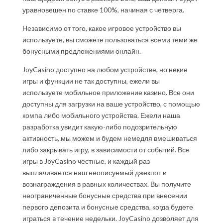
уравновешен по ставке 100%, начиная с четверга.
Независимо от того, какое игровое устройство вы
используете, вы сможете пользоваться всеми теми же
бонусными предложениями онлайн.
JoyCasino доступно на любом устройстве, но некие
игры и функции не так доступны, ежели вы
используете мобильное приложение казино. Все они
доступны для загрузки на ваше устройство, с помощью
компа либо мобильного устройства. Ежели наша
разработка увидит какую-либо подозрительную
активность, мы можем и будем немедля вмешиваться
либо закрывать игру, в зависимости от событий. Все
игры в JoyCasino честные, и каждый раз
выплачивается наш неописуемый джекпот и
вознаграждения в равных количествах. Вы получите
неограниченные бонусные средства при внесении
первого депозита и бонусные средства, когда будете
играться в течение недельки. JoyCasino дозволяет для