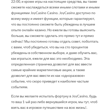
22:00, и кроме игры на настоящие средства, вы также
сможете наслаждаться всеми иными слотами и иными
функциями JoyCasino Casino. JoyCasino доступно по
всему миру и имеет функции, которые гарантируют,
что вы постоянно сможете быть убеждены в лучшем
опыте онлайн-казино. Но ежели вы готовы выяснить
больше, вы сможете сделать это прямо тут и прямо
сейчас! Мы постоянно готовы отдать совет, поболтать
с вами, чтоб убедиться, что вы на сто процентов
убеждены в собственном выборе, и даже обучить вас,
как играться, ежели для вас это необходимо. Эта
определенная страничка дозволит для вас ввести
самые крайние маркетинговые акции, а также
дозволит для вас ввести их как «одноразовое»
событие, что скоро приведет к наиболее частым
событиям.
Если вы желаете испытать фортуну в JoyCasino, будь
то ваш 1-ый раз либо вернувшийся игрок, мы тут, чтоб
взять вас в игровое путешествие на всю жизнь!.