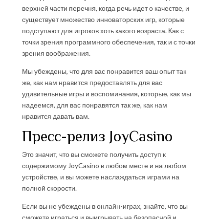
верхней части перечня, когда речь идет о качестве, и
существует множество инноваторских игр, которые
подступают для игроков хоть какого возраста. Как с
точки зрения программного обеспечения, так и с точки
зрения воображения.
Мы убеждены, что для вас понравится ваш опыт так
же, как нам нравится предоставлять для вас
удивительные игры и воспоминания, которые, как мы
надеемся, для вас понравятся так же, как нам
нравится давать вам.
Пресс-релиз JoyCasino
Это значит, что вы сможете получить доступ к
содержимому JoyCasino в любом месте и на любом
устройстве, и вы можете наслаждаться играми на
полной скорости.
Если вы не убеждены в онлайн-играх, знайте, что вы
сможете играться и выигрывать на безопасной и