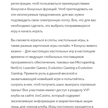
регистрации, чтоб пользоваться преимуществами
бонусов и бонусных функций. Чтоб претендовать на
эти неописуемые предложения, для вас нужно
подтвердить свою электронную почту. Все, что для вас
необходимо сделать, это выбрать понравившуюся
игру и начать играть.
Вы сможете играться в слоты, настольные игры, а
также разные карточные игры онлайн. • Бонусы живого
казино – Для настоящих настольных игр в настоящем
времени от ведущих глобальных поставщиков
программного обеспечения, таковых как Microgaming,
NetEnt, Leander Games, Evolution Gaming и Evolution
Gaming. Примите роль в данной веселой и
захватывающей новейшей игре и попытайтесь
сыграть в нее, чтоб получить шанс выиграть огромные
призы! Все участники имеют доступ к разделу VIP-
клуба на сайте JoyCasino, который содержит
эксклюзивную информацию и маркетинговые акции
лишь для членов клуба. Игры постоянно находятся в