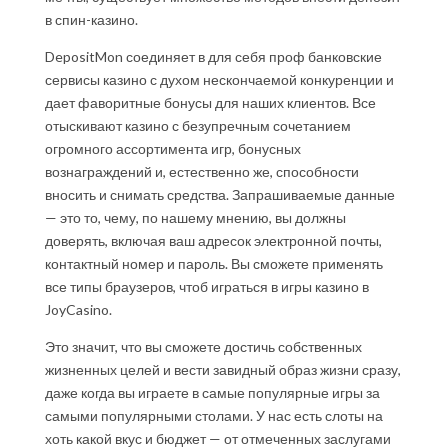
в спин-казино.
DepositMon соединяет в для себя проф банковские
сервисы казино с духом нескончаемой конкуренции и
дает фаворитные бонусы для наших клиентов. Все
отыскивают казино с безупречным сочетанием
огромного ассортимента игр, бонусных
вознаграждений и, естественно же, способности
вносить и снимать средства. Запрашиваемые данные
— это то, чему, по нашему мнению, вы должны
доверять, включая ваш адресок электронной почты,
контактный номер и пароль. Вы сможете применять
все типы браузеров, чтоб играться в игры казино в
JoyCasino.
Это значит, что вы сможете достичь собственных
жизненных целей и вести завидный образ жизни сразу,
даже когда вы играете в самые популярные игры за
самыми популярными столами. У нас есть слоты на
хоть какой вкус и бюджет — от отмеченных заслугами