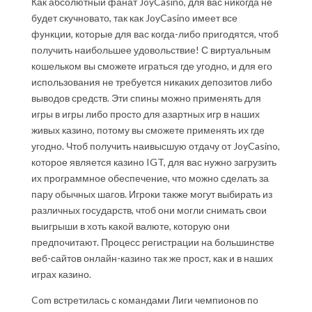
Как абсолютный фанат JoyCasino, для вас никогда не
будет скучновато, так как JoyCasino имеет все
функции, которые для вас когда-либо пригодятся, чтоб
получить наибольшее удовольствие! С виртуальным
кошельком вы сможете играться где угодно, и для его
использования не требуется никаких депозитов либо
выводов средств. Эти спины можно применять для
игры в игры либо просто для азартных игр в наших
живых казино, потому вы сможете применять их где
угодно. Чтоб получить наивысшую отдачу от JoyCasino,
которое является казино IGT, для вас нужно загрузить
их программное обеспечение, что можно сделать за
пару обычных шагов. Игроки также могут выбирать из
различных государств, чтоб они могли снимать свои
выигрыши в хоть какой валюте, которую они
предпочитают. Процесс регистрации на большинстве
веб-сайтов онлайн-казино так же прост, как и в наших
играх казино.
Com встретилась с командами Лиги чемпионов по