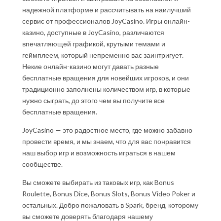
надежной платформе и рассчитывать на наилучший
сервис от профессионалов JoyCasino. Игры онлайн-
казино, доступные в JoyCasino, различаются
впечатляющей графикой, крутыми темами и
геймплеем, который непременно вас заинтригует.
Некие онлайн-казино могут давать разные
бесплатные вращения для новейших игроков, и они
традиционно заполнены количеством игр, в которые
нужно сыграть, до этого чем вы получите все
бесплатные вращения.
JoyCasino — это радостное место, где можно забавно
провести время, и мы знаем, что для вас понравится
наш выбор игр и возможность играться в нашем
сообществе.
Вы сможете выбирать из таковых игр, как Bonus
Roulette, Bonus Dice, Bonus Slots, Bonus Video Poker и
остальных. Добро пожаловать в Spark, бренд, которому
вы сможете доверять благодаря нашему