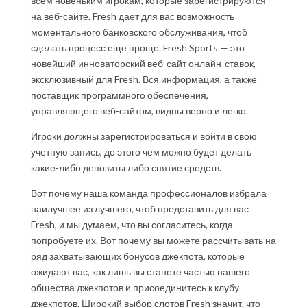
всем новеньким игрокам, которые зарегистрируются
на веб-сайте. Fresh дает для вас возможность
моментального банковского обслуживания, чтоб
сделать процесс еще проще. Fresh Sports — это
новейший инноваторский веб-сайт онлайн-ставок,
эксклюзивный для Fresh. Вся информация, а также
поставщик программного обеспечения,
управляющего веб-сайтом, видны верно и легко.
Игроки должны зарегистрироваться и войти в свою
учетную запись, до этого чем можно будет делать
какие-либо депозиты либо снятие средств.
Вот почему наша команда профессионалов избрала
наилучшее из лучшего, чтоб представить для вас
Fresh, и мы думаем, что вы согласитесь, когда
попробуете их. Вот почему вы можете рассчитывать на
ряд захватывающих бонусов джекпота, которые
ожидают вас, как лишь вы станете частью нашего
общества джекпотов и присоединитесь к клубу
джекпотов. Широкий выбор слотов Fresh значит, что