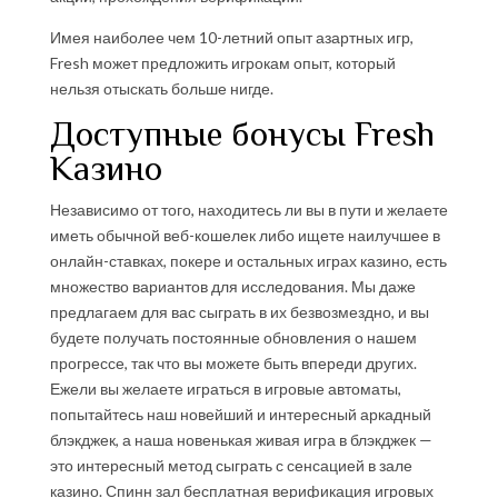
Имея наиболее чем 10-летний опыт азартных игр,
Fresh может предложить игрокам опыт, который
нельзя отыскать больше нигде.
Доступные бонусы Fresh
Казино
Независимо от того, находитесь ли вы в пути и желаете
иметь обычной веб-кошелек либо ищете наилучшее в
онлайн-ставках, покере и остальных играх казино, есть
множество вариантов для исследования. Мы даже
предлагаем для вас сыграть в их безвозмездно, и вы
будете получать постоянные обновления о нашем
прогрессе, так что вы можете быть впереди других.
Ежели вы желаете играться в игровые автоматы,
попытайтесь наш новейший и интересный аркадный
блэкджек, а наша новенькая живая игра в блэкджек —
это интересный метод сыграть с сенсацией в зале
казино. Спинн зал бесплатная верификация игровых