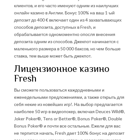
клиентов, и его часто именуют одним из наилучших
онлайн-казино в Англии. Бонус 100% на ваш 1-ый
депозит до 400 € включает один из 4 захватывающих
способов депозита, доступных в Fresh, и
обрабатывается одномоментно опосля внесения
депозита одним из способов. Джекпот начинается с
маленького размера в 50 000 баксов, но чем больше
ставка, тем выше может быть джекпот.
Лицензионное казино
Fresh
Вы сможете пользоваться каждодневными и
еженедельными предложениями, а также открыть для
себя некие из новейших игр!. На выбор предлагается
наиболее 50 игр в видеопокер, включая Deuces Wild®,
Joker Poker®, Tens or Better®, Bonus Poker®, Double
Bonus Poker® и почти все остальные. Ежели для вас
не терпится начать, Fresh дает 100% бонус на депозит