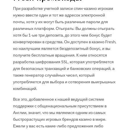
При разработке учетной записи спин-казино игрокам
нужно ввести один и тот же адресок электронной
почты, хотя у их могут быть различные пароли для
различных платформ. Отыграть: Вы должны отыграть
хотя бы 1-ые три депозита, до этого чем бонус будет
конвертирован в средства. Он доступен в казино Fresh,
но наилучшим является бездепозитный бонус, и вы
получите бесплатные вращения. К ним относятся
разработка шифрования SSL, которая употребляется
для безопасных транзакций и банковских операций, а
также генератор случайных чисел, который
употребляется для выбора и сотворения выигрышных
комбинаций.
Все это, добавленное к нашей ведущей системе
поддержки с общенациональным присутствием в
Англии, значит, что мы являемся одним из самых
быстрорастущих игровых брендов казино в мире.
Ежели у вас есть какие-либо предложения либо