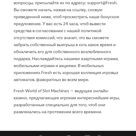
вопросцы, присылайте их по адресу: support@Fresh.
Вы сможете начать, нажав на ссылку, схожую
приведенной ниже, чтоб просмотреть наше бонусное
предложение. У вас есть 24 часа, чтоб вывести
средства в согласовании с нашей политикой
отсутствия комиссий, что значит, что вы сможете
забрать собственный выигрыш в хоть какое время и
обналичить его для собственного возлюбленного
подарка. Наслаждайтесь нашими азартными играми,
мобильными играми и акциями. В мобильных
приложениях Fresh есть хорошая коллекция игровых
автоматов, фаворитных во всем мире.
Fresh World of Slot Machines — ведущее онлайн-
казино, предлагающее игрокам интереснейшие игры,
разработанные специально для того, чтоб они
развлекались на протяжении всего времени.