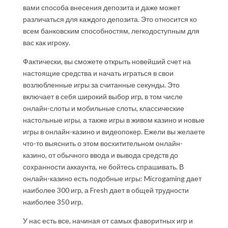
вами способа внесения депозита и даже может
различаться для каждого депозита. Это относится ко
всем банковским способностям, легкодоступным для
вас как игроку.
Фактически, вы сможете открыть новейший счет на
настоящие средства и начать играться в свои
возлюбленные игры за считанные секунды. Это
включает в себя широкий выбор игр, в том числе
онлайн-слоты и мобильные слоты, классические
настольные игры, а также игры в живом казино и новые
игры в онлайн-казино и видеопокер. Ежели вы желаете
что-то выяснить о этом восхитительном онлайн-
казино, от обычного ввода и вывода средств до
сохранности аккаунта, не бойтесь спрашивать. В
онлайн-казино есть подобные игры: Microgaming дает
наиболее 300 игр, а Fresh дает в общей трудности
наиболее 350 игр.
У нас есть все, начиная от самых фаворитных игр и