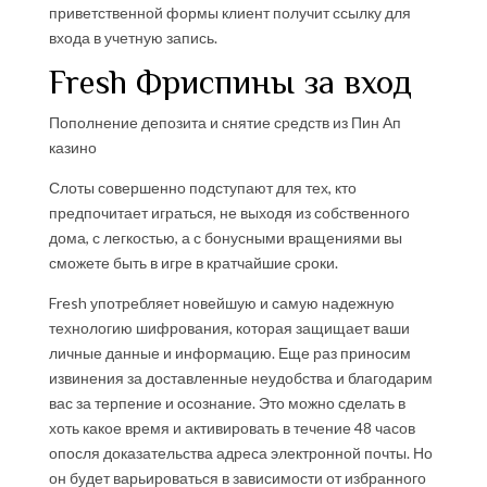
приветственной формы клиент получит ссылку для
входа в учетную запись.
Fresh Фриспины за вход
Пополнение депозита и снятие средств из Пин Ап
казино
Слоты совершенно подступают для тех, кто
предпочитает играться, не выходя из собственного
дома, с легкостью, а с бонусными вращениями вы
сможете быть в игре в кратчайшие сроки.
Fresh употребляет новейшую и самую надежную
технологию шифрования, которая защищает ваши
личные данные и информацию. Еще раз приносим
извинения за доставленные неудобства и благодарим
вас за терпение и осознание. Это можно сделать в
хоть какое время и активировать в течение 48 часов
опосля доказательства адреса электронной почты. Но
он будет варьироваться в зависимости от избранного