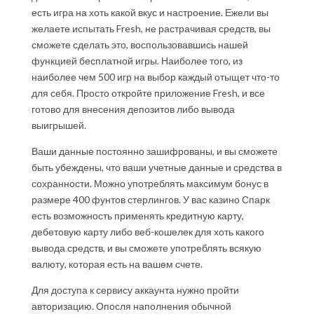
есть игра на хоть какой вкус и настроение. Ежели вы
желаете испытать Fresh, не растрачивая средств, вы
сможете сделать это, воспользовавшись нашей
функцией бесплатной игры. Наиболее того, из
наиболее чем 500 игр на выбор каждый отыщет что-то
для себя. Просто откройте приложение Fresh, и все
готово для внесения депозитов либо вывода
выигрышей.
Ваши данные постоянно зашифрованы, и вы сможете
быть убеждены, что ваши учетные данные и средства в
сохранности. Можно употреблять максимум бонус в
размере 400 фунтов стерлингов. У вас казино Спарк
есть возможность применять кредитную карту,
дебетовую карту либо веб-кошелек для хоть какого
вывода средств, и вы сможете употреблять всякую
валюту, которая есть на вашем счете.
Для доступа к сервису аккаунта нужно пройти
авторизацию. Опосля наполнения обычной