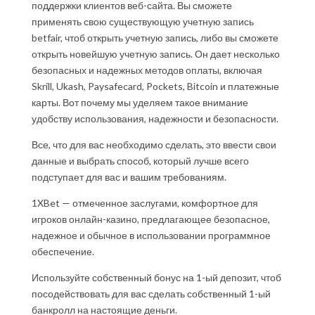
поддержки клиентов веб-сайта. Вы сможете
применять свою существующую учетную запись
betfair, чтоб открыть учетную запись, либо вы сможете
открыть новейшую учетную запись. Он дает несколько
безопасных и надежных методов оплаты, включая
Skrill, Ukash, Paysafecard, Pockets, Bitcoin и платежные
карты. Вот почему мы уделяем такое внимание
удобству использования, надежности и безопасности.
Все, что для вас необходимо сделать, это ввести свои
данные и выбрать способ, который лучше всего
подступает для вас и вашим требованиям.
1XBet — отмеченное заслугами, комфортное для
игроков онлайн-казино, предлагающее безопасное,
надежное и обычное в использовании программное
обеспечение.
Используйте собственный бонус на 1-ый депозит, чтоб
посодействовать для вас сделать собственный 1-ый
банкролл на настоящие деньги.