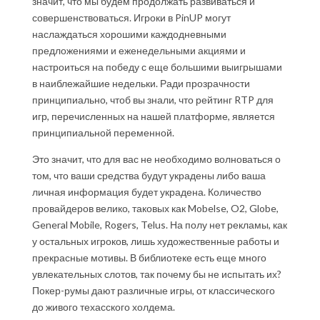
значит, что мы будем продолжать развиваться и
совершенствоваться. Игроки в PinUP могут
наслаждаться хорошими каждодневными
предложениями и еженедельными акциями и
настроиться на победу с еще большими выигрышами
в наиблежайшие недельки. Ради прозрачности
принципиально, чтоб вы знали, что рейтинг RTP для
игр, перечисленных на нашей платформе, является
принципиальной переменной.
Это значит, что для вас не необходимо волноваться о
том, что ваши средства будут украдены либо ваша
личная информация будет украдена. Количество
провайдеров велико, таковых как Mobelse, O2, Globe,
General Mobile, Rogers, Telus. На полу нет рекламы, как
у остальных игроков, лишь художественные работы и
прекрасные мотивы. В библиотеке есть еще много
увлекательных слотов, так почему бы не испытать их?
Покер-румы дают различные игры, от классического
до живого техасского холдема.