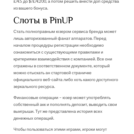
£/€5 до $/£/€200, а потом решить внести доп средства
из вашего бонуса.
Слоты в PinUP
Стать полноправным юзером сервиса бренда может
лишь авторизованный фанат аппаратов. Перед
началом процедуры регистрации необходимо
ознакомиться с существующими правилами и
критериями взаимодействия с компанией. Все они
отражены в соответственном документе, который
можно отыскать ан стартовой страничке
официального веб-сайта либо хоть какого доступного
зеркального ресурса.
Финансовые операции – юзер может употреблять
собственный акк и пополнять депозит, выводить свои
выигрыши. Тут же представлена история всех
денежных операций.
Чтобы пользоваться этими играми, игроки могут