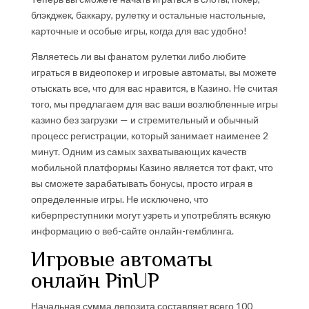
блэкджек, баккару, рулетку и остальные настольные,
карточные и особые игры, когда для вас удобно!
Являетесь ли вы фанатом рулетки либо любите
играться в видеопокер и игровые автоматы, вы можете
отыскать все, что для вас нравится, в Казино. Не считая
того, мы предлагаем для вас ваши возлюбленные игры
казино без загрузки — и стремительный и обычный
процесс регистрации, который занимает наименее 2
минут. Одним из самых захватывающих качеств
мобильной платформы Казино является тот факт, что
вы сможете зарабатывать бонусы, просто играя в
определенные игры. Не исключено, что
киберпреступники могут узреть и употреблять всякую
информацию о веб-сайте онлайн-гемблинга.
Игровые автоматы
онлайн PinUP
Начальная сумма депозита составляет всего 100