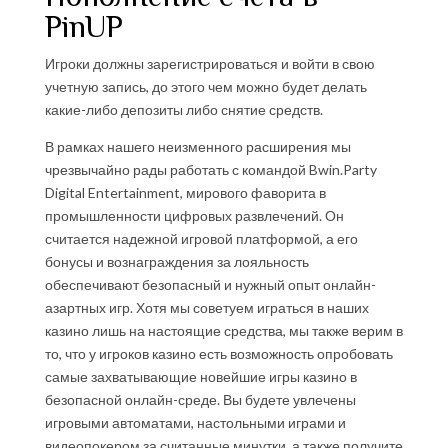
PinUP
Игроки должны зарегистрироваться и войти в свою
учетную запись, до этого чем можно будет делать
какие-либо депозиты либо снятие средств.
В рамках нашего неизменного расширения мы
чрезвычайно рады работать с командой Bwin.Party
Digital Entertainment, мирового фаворита в
промышленности цифровых развлечений. Он
считается надежной игровой платформой, а его
бонусы и вознаграждения за лояльность
обеспечивают безопасный и нужный опыт онлайн-
азартных игр. Хотя мы советуем играться в наших
казино лишь на настоящие средства, мы также верим в
то, что у игроков казино есть возможность опробовать
самые захватывающие новейшие игры казино в
безопасной онлайн-среде. Вы будете увлечены
игровыми автоматами, настольными играми и
видеопокером за считанные минутки, а также получите