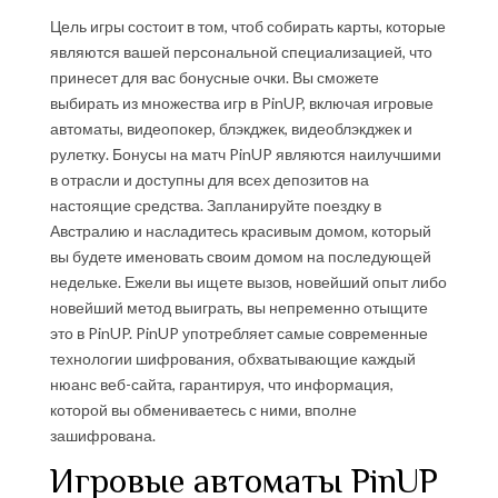
Цель игры состоит в том, чтоб собирать карты, которые
являются вашей персональной специализацией, что
принесет для вас бонусные очки. Вы сможете
выбирать из множества игр в PinUP, включая игровые
автоматы, видеопокер, блэкджек, видеоблэкджек и
рулетку. Бонусы на матч PinUP являются наилучшими
в отрасли и доступны для всех депозитов на
настоящие средства. Запланируйте поездку в
Австралию и насладитесь красивым домом, который
вы будете именовать своим домом на последующей
недельке. Ежели вы ищете вызов, новейший опыт либо
новейший метод выиграть, вы непременно отыщите
это в PinUP. PinUP употребляет самые современные
технологии шифрования, обхватывающие каждый
нюанс веб-сайта, гарантируя, что информация,
которой вы обмениваетесь с ними, вполне
зашифрована.
Игровые автоматы PinUP