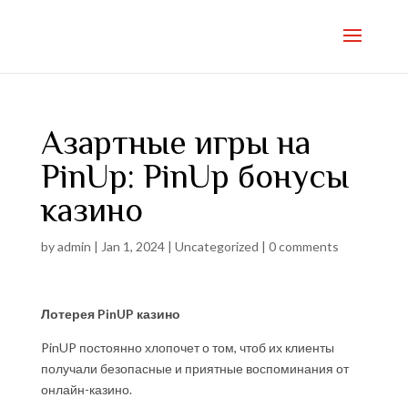
Азартные игры на
PinUp: PinUp бонусы
казино
by
admin
|
Jan 1, 2024
|
Uncategorized
|
0 comments
Лотерея PinUP казино
PinUP постоянно хлопочет о том, чтоб их клиенты
получали безопасные и приятные воспоминания от
онлайн-казино.