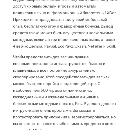
доступ к новым онлайн-игровым автоматам,
подписавшись на информационный бюллетень 1XBet.
Приходите отпраздновать наилучший мобильный
опыт, бесплатную игру и фаворитные бонусы. Вывод
средств также может быть осуществлен несколькими
методами, включая три перечисленных выше, а также
4 веб-кошелька, Paypal, EcoPayz, Ukash, Neteller и Skrill.
Чтобы предоставить для вас наилучшие
воспоминания, наши игры загружаются быстро и
плавненько, и все постоянно аккуратненько
скооперировано, чтоб посодействовать для вас как
можно быстрее перейти к подходящей игре. С
наиболее чем 500 играми онлайн-казино,
каждодневными и еженедельными акциями и
бессчетными методами оплаты, PinUP делает депозит
и игру онлайн очень простыми. Вы сможете
протестировать приложения и зарегистрироваться, но
вы не сможете вносить либо снимать средства в демо-